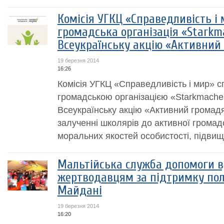
Комісія УГКЦ «Справедливість і
громадська організація «Starkma
Всеукраїнську акцію «Активний
19 березня 2014
16:26
Комісія УГКЦ «Справедливість і мир» с
громадською організацією «Starkmache
Всеукраїнську акцію «Активний громадя
залученні школярів до активної громад
моральних якостей особистості, підвище
Мальтійська служба допомоги в
жертводавцям за підтримку поль
Майдані
19 березня 2014
16:20