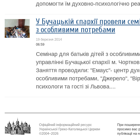
допомогти їм духовно-психологічно реа
У Бучацькій єпархії провели сем
з особливими потребами
19 березня 2014
06:59
Семінар для батьків дітей з особливим
управлінні Бучацької єпархії м. Чортко
Заняття проводили: "Емаус"- центр духо
особливими потребами, "Джерело", "Віра
психологи та гості зі Львова....
Офіційний інформаційний ресурс
При поширенні
Української Греко-Католицької Церкви
просимо вас р
©2004–2026
публікації на 