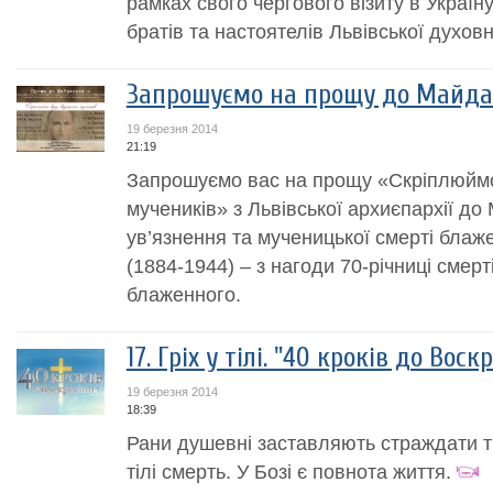
рамках свого чергового візиту в Україну
братів та настоятелів Львівської духовн
Запрошуємо на прощу до Майд
19 березня 2014
21:19
Запрошуємо вас на прощу «Скріплюймо
мучеників» з Львівської архиєпархії до
ув’язнення та мученицької смерті бла
(1884-1944) – з нагоди 70-річниці смер
блаженного.
17. Гріх у тілі. "40 кроків до Воск
19 березня 2014
18:39
Рани душевні заставляють страждати ті
тілі смерть. У Бозі є повнота життя.