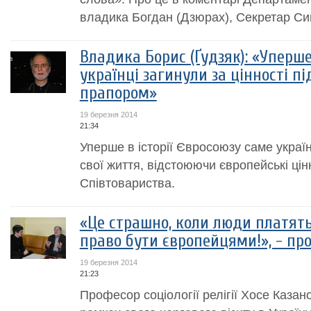
владика Богдан (Дзюрах), Секретар Син
Владика Борис (Ґудзяк): «Уперше 
українці загинули за цінності п
прапором»
19 березня 2014
21:34
Уперше в історії Євросоюзу саме украї
свої життя, відстоюючи європейські цін
Співтовариства.
«Це страшно, коли люди платят
право бути європейцями!», - пр
19 березня 2014
21:23
Професор соціології релігії Хосе Казан