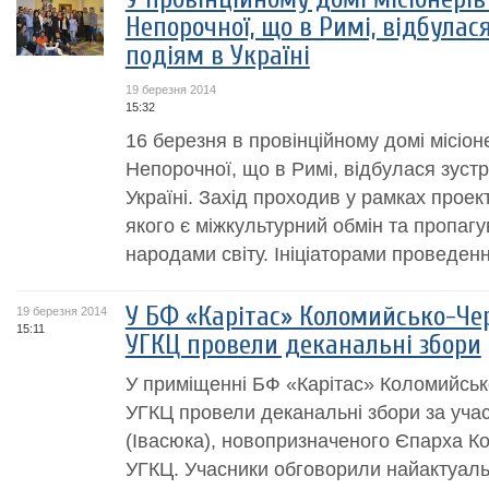
Непорочної, що в Римі, відбулас
подіям в Україні
19 березня 2014
15:32
16 березня в провінційному домі місіоне
Непорочної, що в Римі, відбулася зустр
Україні. Захід проходив у рамках проек
якого є міжкультурний обмін та пропагу
народами світу. Ініціаторами проведенн
У БФ «Карітас» Коломийсько-Чер
19 березня 2014
15:11
УГКЦ провели деканальні збори
У приміщенні БФ «Карітас» Коломийсько
УГКЦ провели деканальні збори за уча
(Івасюка), новопризначеного Єпарха К
УГКЦ. Учасники обговорили найактуал