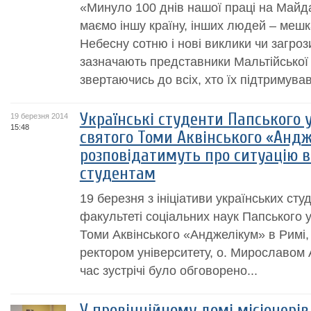
«Минуло 100 днів нашої праці на Майд
маємо іншу країну, інших людей – мешка
Небесну сотню і нові виклики чи загроз
зазначають представники Мальтійської
звертаючись до всіх, хто їх підтримував.
Українські студенти Папського у
19 березня 2014
15:48
святого Томи Аквінського «Андж
розповідатимуть про ситуацію в
студентам
19 березня з ініціативи українських сту
факультеті cоціальних наук Папського у
Томи Аквінського «Анджелікум» в Римі, в
ректором університету, о. Мирославом
час зустрічі було обговорено...
У провінційному домі місіонерів