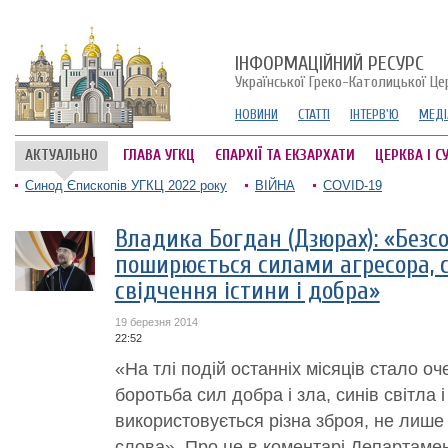
ІНФОРМАЦІЙНИЙ РЕСУРС
Української Греко-Католицької Це
НОВИНИ
СТАТТІ
ІНТЕРВ'Ю
МЕДІ
АКТУАЛЬНО
ГЛАВА УГКЦ
ЄПАРХІЇ ТА ЕКЗАРХАТИ
ЦЕРКВА І С
Синод Єпископів УГКЦ 2022 року
ВІЙНА
COVID-19
Владика Богдан (Дзюрах): «Безсо
поширюється силами агресора, 
свідчення істини і добра»
19 березня 2014
22:52
«На тлі подій останніх місяців стало о
боротьба сил добра і зла, синів світла і
використовується різна зброя, не лише
слова». Про це в коментарі Департамен