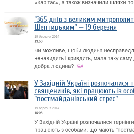
«Карітас», а також визначили шляхи по
"365 днів з великим митрополи
Шептицьким" — 19 березня
19 березня 2014
13:50
Чи можливе, щоби людина несправедли
ненавидить і кривдить, мала таку саму 
добра людина?
У Західній Україні розпочалися 
священиків, які працюють із ос
"постмайданівський стрес"
19 березня 2014
10:03
У Західній Україні розпочалися тернінги
працюють з особами, що мають "постма