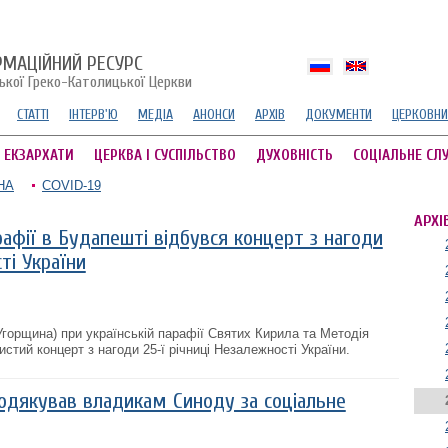
РМАЦІЙНИЙ РЕСУРС
ської Греко-Католицької Церкви
СТАТТІ
ІНТЕРВ'Ю
МЕДІА
АНОНСИ
АРХІВ
ДОКУМЕНТИ
ЦЕРКОВНИ
А ЕКЗАРХАТИ
ЦЕРКВА І СУСПІЛЬСТВО
ДУХОВНІСТЬ
СОЦІАЛЬНЕ СЛ
НА
COVID-19
АРХІ
рафії в Будапешті відбувся концерт з нагоди
ті України
Угорщина) при українській парафії Святих Кирила та Методія
стий концерт з нагоди 25-ї річниці Незалежності України.
подякував владикам Синоду за соціальне