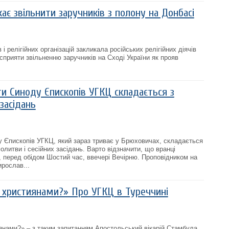
ає звільнити заручників з полону на Донбасі
і релігійних організацій закликала російських релігійних діячів
сприяти звільненню заручників на Сході України як прояв
и Синоду Єпископів УГКЦ складається з
засідань
 Єпископів УГКЦ, який зараз триває у Брюховичах, складається
олитви і сесійних засідань. Варто відзначити, що вранці
, перед обідом Шостий час, ввечері Вечірню. Проповідником на
ирослав...
є християнами?» Про УГКЦ в Туреччині
янами?» – з таким запитанням Апостольський вікарій Стамбула