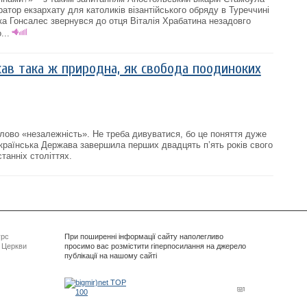
атор екзархату для католиків візантійського обряду в Туреччині
а Гонсалес звернувся до отця Віталія Храбатина незадовго
...
ав така ж природна, як свобода поодиноких
ово «незалежність». Не треба дивуватися, бо це поняття дуже
країнська Держава завершила перших двадцять п’ять років свого
танніх століттях.
урс
При поширенні інформації сайту наполегливо
ї Церкви
просимо вас розмістити гіперпосилання на джерело
публікації на нашому сайті