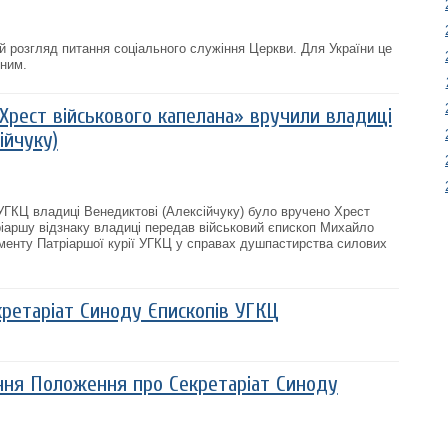
 розгляд питання соціального служіння Церкви. Для України це
ьним.
Хрест військового капелана» вручили владиці
ійчуку)
УГКЦ владиці Венедиктові (Алексійчуку) було вручено Хрест
ріаршу відзнаку владиці передав військовий єпископ Михайло
аменту Патріаршої курії УГКЦ у справах душпастирства силових
ретаріат Синоду Єпископів УГКЦ
ня Положення про Секретаріат Синоду