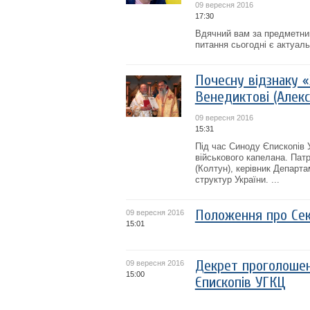
09 вересня 2016
17:30
Вдячний вам за предметний
питання сьогодні є актуал
Почесну відзнаку «
Венедиктові (Алекс
09 вересня 2016
15:31
Під час Синоду Єпископів 
військового капелана. Пат
(Колтун), керівник Департ
структур України. ...
Положення про Сек
09 вересня 2016
15:01
Декрет проголошен
09 вересня 2016
15:00
Єпископів УГКЦ