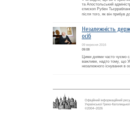
та Апостольський адміністр
єпископ Рубен Тьєррабланк
після того, як він прибув до
Незалежність держ
осіб
09 вересня 2016
09:08
Цими днями часто чуємо сл
важливе, надто тому, що У
незалежного існування в ос
Офіційний інформаційний рес
Української Греко-Католицько
©2004–2026