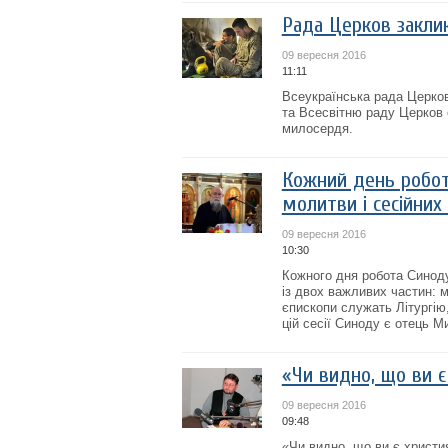
Рада Церков заклик
09 вересня 2016
11:11
Всеукраїнська рада Церков 
та Всесвітню раду Церков 
милосердя.
Кожний день робот
молитви і сесійних 
09 вересня 2016
10:30
Кожного дня робота Синоду
із двох важливих частин: м
єпископи служать Літургію
цій сесії Синоду є отець М
«Чи видно, що ви 
09 вересня 2016
09:48
«Чи видно, що ви є христи