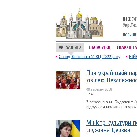
ІНФО
Україн
НОВИНИ
АКТУАЛЬНО
ГЛАВА УГКЦ
ЄПАРХІЇ Т
Синод Єпископів УГКЦ 2022 року
ВІЙ
При українській па
ювілею Незалежнос
09 вересня 2016
17:40
7 вересня в м. Будапешт (
відбулася молитва та урочи
Міністр культури 
служіння Церкви