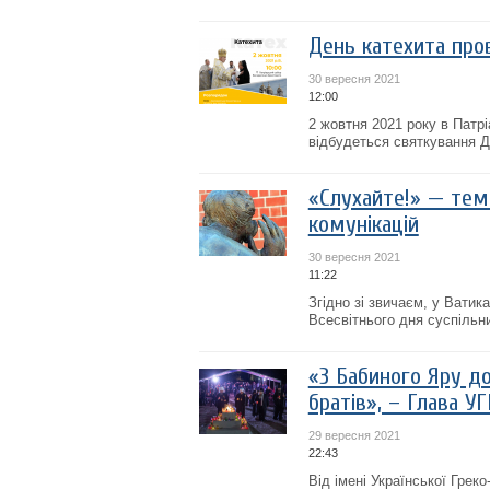
День катехита пров
30 вересня 2021
12:00
2 жовтня 2021 року в Патр
відбудеться святкування Д
«Слухайте!» — тема
комунікацій
30 вересня 2021
11:22
Згідно зі звичаєм, у Вати
Всесвітнього дня суспільн
«З Бабиного Яру до
братів», – Глава У
29 вересня 2021
22:43
Від імені Української Грек