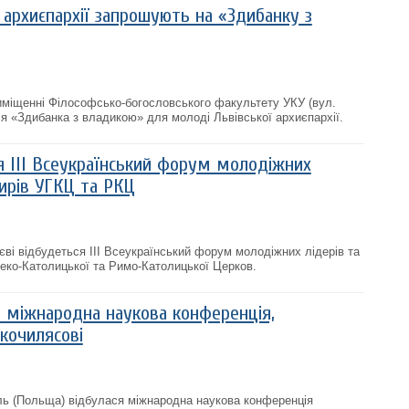
 архиєпархії запрошують на «Здибанку з
риміщенні Філософсько-богословського факультету УКУ (вул.
ся «Здибанка з владикою» для молоді Львівської архиєпархії.
я IIІ Всеукраїнський форум молодіжних
ирів УГКЦ та РКЦ
єві відбудеться IIІ Всеукраїнський форум молодіжних лідерів та
реко-Католицької та Римо-Католицької Церков.
я міжнародна наукова конференція,
кочилясові
ль (Польща) відбулася міжнародна наукова конференція