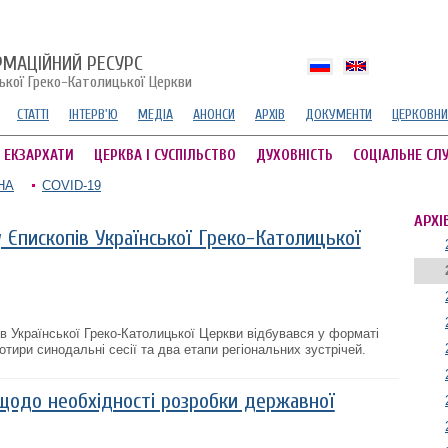
РМАЦІЙНИЙ РЕСУРС
ської Греко-Католицької Церкви
СТАТТІ
ІНТЕРВ'Ю
МЕДІА
АНОНСИ
АРХІВ
ДОКУМЕНТИ
ЦЕРКОВНИ
А ЕКЗАРХАТИ
ЦЕРКВА І СУСПІЛЬСТВО
ДУХОВНІСТЬ
СОЦІАЛЬНЕ СЛ
НА
COVID-19
АРХІ
Єпископів Української Греко-Католицької
в Української Греко-Католицької Церкви відбувався у форматі
тири синодальні сесії та два етапи регіональних зустрічей.
щодо необхідності розробки державної