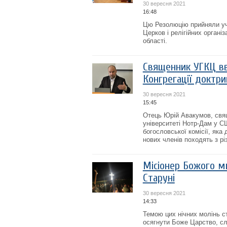
30 вересня 2021
16:48
Цю Резолюцію прийняли уч
Церков і релігійних органі
області.
Священник УГКЦ вв
Конгрегації доктри
30 вересня 2021
15:45
Отець Юрій Авакумов, свящ
університеті Нотр-Дам у 
богословської комісії, яка 
нових членів походять з різ
Місіонер Божого ми
Старуні
30 вересня 2021
14:33
Темою цих нічних молінь с
осягнути Боже Царство, с