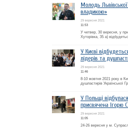
Молодь Львівської
владикою»
29 вересня 2021
11:53
У четвер, 30 вересня, у п
Хуторівка, 35 а) відбудеть
У Києві відбудетьс
лідерів та душпаст
29 вересня 2021
11:46
8-10 жовтня 2021 року в Ки
душпастирів Української Г
У Польщі відбулас
присвячена Ігорю С
29 вересня 2021
11:05
24-26 вересня у м. Супрас