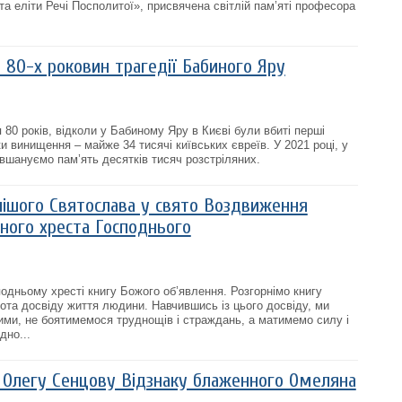
а еліти Речі Посполитої», присвячена світлій пам’яті професора
 80-х роковин трагедії Бабиного Яру
80 років, відколи у Бабиному Яру в Києві були вбиті перші
и винищення – майже 34 тисячі київських євреїв. У 2021 році, у
и вшануємо пам’ять десятків тисяч розстріляних.
ішого Святослава у свято Воздвиження
рного хреста Господнього
подньому хресті книгу Божого об’явлення. Розгорнімо книгу
нота досвіду життя людини. Навчившись із цього досвіду, ми
ми, не боятимемося труднощів і страждань, а матимемо силу і
дно...
 Олегу Сенцову Відзнаку блаженного Омеляна