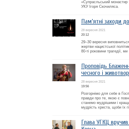
«Супрасльський монастир т
УКУ Ігоря Скочиляса.
Пам’ятні заходи до
28 вересня 2021
20:12
29–30 вересня виповниться 
жертви нацистської політик
80-ті роковини трагедії, м
Проповідь Блаженн
чесного і животво
28 вересня 2021
19:56
Розгорнімо для себе в Гос
правди про те, якою є пов
станемо мудрішими і кращи
мудрість хреста, щоби їх гі
Глава УГКЦ вручив