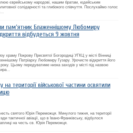
ловлюю єврейському народові, нашим братам, юдейським
литовної солідарності та глибокого співчуття. Послухаймо голос
...
или пам'ятник Блаженнішому Любомиру
ідкриття відбудеться 9 жовтня
изу храму Покрову Пресвятої Богородиці УГКЦ у місті Вінниці
еннішому Патріарху Любомиру Гузару. Урочисте відкриття його
 року. Цьому передуватиме низка заходів у місті під назвою
ира...
у на території військової частини освятили
лицю
честь святого Юрія Переможця. Минулого тижня, на території
гади тактичної авіації, що в Івано-Франківську, відбулося
аплиці на честь св. Юрія Переможця.