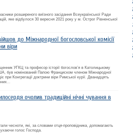
асники розширеного виїзного засідання Всеукраїнської Ради
зацій, яке відбулося 30 вересня 2021 року у м. Острог Рівненської
ійшов до Міжнародної богословської комісії
ни віри
енник УГКЦ та професор історії богослов’я в Католицькому
США, був номінований Папою Франциском членом Міжнародної
діє при Конгрегації доктрини віри Римської курії. Дванадцять
них...
лосердя очолив традиційні нічні чування в
тали чесноти, які, за словами отця-проповідника, допомагають
лухаючи голос Господа.