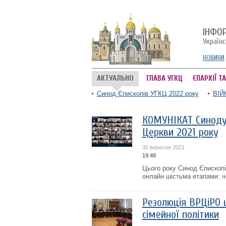
ІНФО
Україн
НОВИНИ
АКТУАЛЬНО
ГЛАВА УГКЦ
ЄПАРХІЇ Т
Синод Єпископів УГКЦ 2022 року
ВІЙ
КОМУНІКАТ Синоду 
Церкви 2021 року
30 вересня 2021
19:48
Цього року Синод Єпископі
онлайн шістьма етапами: чо
Резолюція ВРЦіРО 
сімейної політики