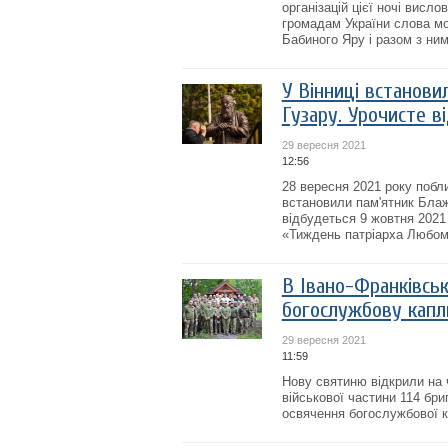
організацій цієї ночі вис
громадам України слова мо
Бабиного Яру і разом з ним
У Вінниці встанов
Гузару. Урочисте в
29 вересня 2021
12:56
28 вересня 2021 року побл
встановили пам'ятник Блаж
відбудеться 9 жовтня 2021
«Тиждень патріарха Любом
В Івано-Франківськ
богослужбову кап
29 вересня 2021
11:59
Нову святиню відкрили на 
військової частини 114 бри
освячення богослужбової к