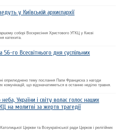
едуть у Київській архиєпархії
іаршому соборі Воскресіння Христового УГКЦ у Києві
ня катехита.
 56-го Всесвітнього дня суспільних
кані оприлюднено тему послання Папи Франциска з нагоди
их комунікацій, що відзначатиметься в останню неділю травня.
 неба, України і світу волає голос наших
ГКЦ на молитві за жертв трагедії
о-Католицької Церкви та Всеукраїнської ради Церков і релігійних