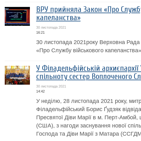
ВРУ прийняла Закон «Про Служб
капеланства»
30 листопада 2021
16:21
30 листопада 2021року Верховна Рада
«Про Службу військового капеланства»
У Філадельфійській архиєпархії
спільноту сестер Воплоченого С
30 листопада 2021
14:42
У неділю, 28 листопада 2021 року, мит
Філадельфійський Борис Ґудзяк відвід
Пресвятої Діви Марії в м. Перт-Амбой,
(США), з нагоди заснування нової спіл
Господа та Діви Марії з Матара (ССГДМ