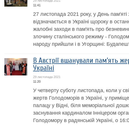
29 листопада 2021
11:41
27 листопада 2021 року, у День пам'яті
відзначається в Україні щороку в оста
жалобні заходи в пам'ять про безневин
злочину сталінського режиму - Голодом
народу прийшли і в Угорщині: Будапешті
В Австрії вшанували пам’ять же
Україні
29 листопада 2021
11:20
У четверту суботу листопада, коли у св
жертв Голодоморів в Україні, у приміщ
палацу у Відні, біля меморіальної дошк
заснування кардиналом Інніцером орган
Голодомору в радянській Україні, о 16:0