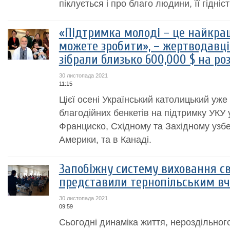
піклується і про благо людини, її гідність
«Підтримка молоді – це найкращ
можете зробити», – жертводавці
зібрали близько 600,000 $ на ро
30 листопада 2021
11:15
Цієї осені Український католицький уже
благодійних бенкетів на підтримку УКУ
Франциско, Східному та Західному узб
Америки, та в Канаді.
Запобіжну систему виховання св
представили тернопільським в
30 листопада 2021
09:59
Сьогодні динаміка життя, нероздільног