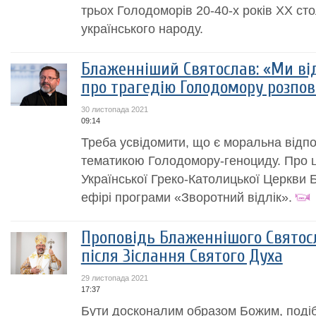
трьох Голодоморів 20-40-х років ХХ сто
українського народу.
Блаженніший Святослав: «Ми від
про трагедію Голодомору розпові
30 листопада 2021
09:14
Треба усвідомити, що є моральна відпо
тематикою Голодомору-геноциду. Про ц
Української Греко-Католицької Церкви
ефірі програми «Зворотний відлік».
Проповідь Блаженнішого Святос
після Зіслання Святого Духа
29 листопада 2021
17:37
Бути досконалим образом Божим, подіб