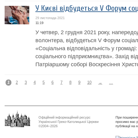
У Києві відбудеться V Форум со
29 листопада 2021
11:19
У четвер, 2 грудня 2021 року, наперед
волонтера, відбудеться V Форум соціа
«Соціальна відповідальність у громаді:
соціального підприємництва». Захід ві
Патріаршому соборі Воскресіння Христо
1
2
3
4
5
6
7
8
9
10
→
…
Офіційний інформаційний ресурс
При поширенні
Української Греко-Католицької Церкви
просимо вас р
©2004–2026
публікації на 