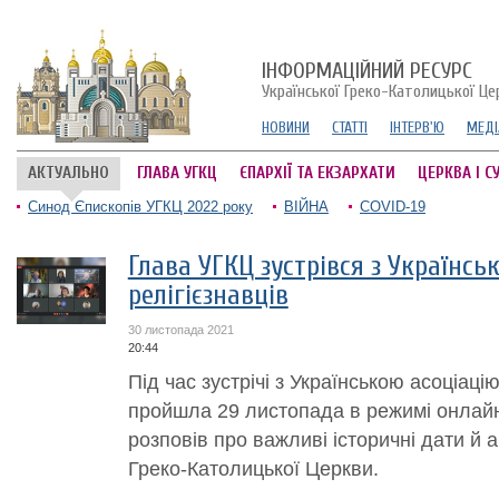
ІНФОРМАЦІЙНИЙ РЕСУРС
Української Греко-Католицької Це
НОВИНИ
СТАТТІ
ІНТЕРВ'Ю
МЕДІ
АКТУАЛЬНО
ГЛАВА УГКЦ
ЄПАРХІЇ ТА ЕКЗАРХАТИ
ЦЕРКВА І С
Синод Єпископів УГКЦ 2022 року
ВІЙНА
COVID-19
Глава УГКЦ зустрівся з Українсь
релігієзнавців
30 листопада 2021
20:44
Під час зустрічі з Українською асоціацію
пройшла 29 листопада в режимі онлай
розповів про важливі історичні дати й 
Греко-Католицької Церкви.