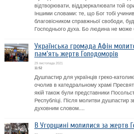
відтворювати, віддзеркалювати той ори
Іншими словами: те, що Бог тобі учинив
благовісником справжньої свободи, буд
Господнього духа. Бо людина не може б
Українська громада Афін моли
пам'ять жертв Голодоморів
29 листопада 2021
11:52
Душпастир для українців греко-католикі
очолив в катедральному храмі Пресвято
якій також були представники Посольст
Республіці. Після молитви душпастир зв
духовним словом....
В Угорщині молилися за жертв 