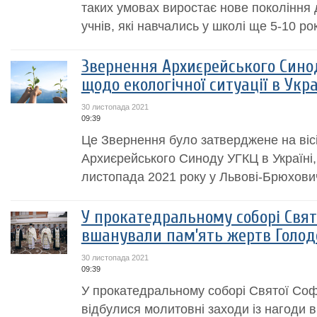
таких умовах виростає нове покоління ді
учнів, які навчались у школі ще 5-10 рок
Звернення Архиєрейського Синод
щодо екологічної ситуації в Укра
30 листопада 2021
09:39
Це Звернення було затверджене на вісім
Архиєрейського Синоду УГКЦ в Україні,
листопада 2021 року у Львові-Брюхови
У прокатедральному соборі Свято
вшанували пам’ять жертв Голодо
30 листопада 2021
09:39
У прокатедральному соборі Святої Соф
відбулися молитовні заходи із нагоди 