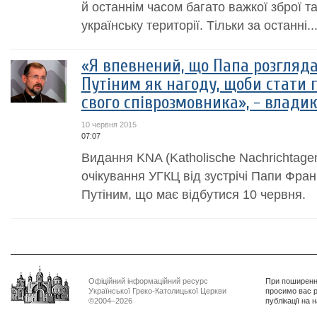
й останнім часом багато важкої зброї т
українську території. Тільки за останні..
«Я впевнений, що Папа розгляда
Путіним як нагоду, щоби стати
свого співрозмовника», - влади
10 червня 2015
07:07
Видання KNA (Katholische Nachrichtage
очікування УГКЦ від зустрічі Папи Фр
Путіним, що має відбутися 10 червня.
Офіційний інформаційний ресурс
При поширенні
Української Греко-Католицької Церкви
просимо вас р
©2004–2026
публікації на 