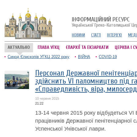
ІНФОРМАЦІЙНИЙ РЕСУРС
Української Греко-Католицької Це
НОВИНИ
СТАТТІ
ІНТЕРВ'Ю
МЕДІ
АКТУАЛЬНО
ГЛАВА УГКЦ
ЄПАРХІЇ ТА ЕКЗАРХАТИ
ЦЕРКВА І С
Синод Єпископів УГКЦ 2022 року
ВІЙНА
COVID-19
Персонал Державної пенітенціар
здійснить VІ паломництво під г
«Справедливість, віра, милосерд
10 червня 2015
21:22
13-14 червня 2015 року відбудеться VІ
працівників Державної пенітенціарної 
Успенської Унівської лаври.