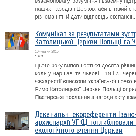
взаємоповагу, розуміння і взаємну під
наших народів і Церков, аби в такий спо
різноманітті й дати відповідь експансії..
Комунікат за результатами зуст
Католицької Церкви Польщі та 
10 червня 2015
13:03
Цього року виповнюється десята річниц
коли у Варшаві та Львові – 19 і 25 черв
Євхаристії єпископи Української Греко-
Римо-Католицької Церкви Польщі опри
Пастирське послання з нагоди акту вза
Деканальні екореференти Івано
архиєпархії УГКЦ поглиблювали 
екологічного вчення Церкви