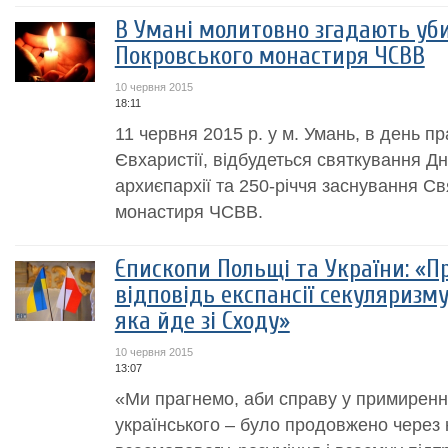
В Умані молитовно згадають уби
Покровського монастиря ЧСВВ
10 червня 2015
18:11
11 червня 2015 р. у м. Умань, в день п
Євхаристії, відбудеться святкування Д
архиєпархії та 250-річчя заснування С
монастиря ЧСВВ.
Єпископи Польщі та України: «П
відповідь експансії секуляризму 
яка йде зі Сходу»
10 червня 2015
13:07
«Ми прагнемо, аби справу у примиренні
українського – було продовжено через 