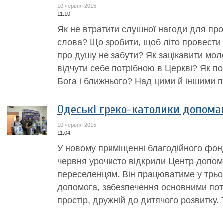
10 червня 2015
11:10
Як не втратити слушної нагоди для пр
слова? Що зробити, щоб літо провести та
про душу не забути? Як зацікавити мол
відчути себе потрібною в Церкві? Як 
Бога і ближнього? Над цими й іншими п
Одеські греко-католики допома
10 червня 2015
11:04
У новому приміщенні благодійного фон
червня урочисто відкрили Центр допо
переселенцям. Він працюватиме у трьо
допомога, забезпечення основними по
простір, дружній до дитячого розвитку. Т