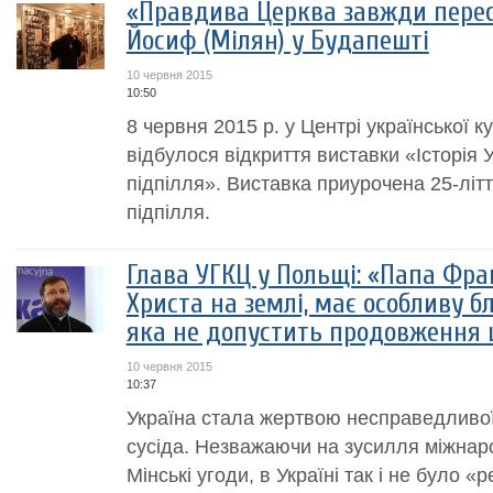
«Правдива Церква завжди перес
Йосиф (Мілян) у Будапешті
10 червня 2015
10:50
8 червня 2015 р. у Центрі української к
відбулося відкриття виставки «Історія У
підпілля». Виставка приурочена 25-літ
підпілля.
Глава УГКЦ у Польщі: «Папа Фра
Христа на землі, має особливу б
яка не допустить продовження ц
10 червня 2015
10:37
Україна стала жертвою несправедливої 
сусіда. Незважаючи на зусилля міжнар
Мінські угоди, в Україні так і не було