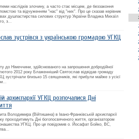
леми наслідків злочину, а часто стає місцем, де беззаконня
омстою та відчуженням "нас" від "них". Про це сказав керівник
вах душпастирства силових структур України Владика Михаїл
о, з...
слав зустрівся з українською громадою УГКЦ
иту до Німеччини, здійснюваного на запрошення добродійної
12 лютого 2012 року Блаженніший Святослав відвідав громаду
Ц зустрічали близько 15 священиків, які прибули майже з усієї
и...
ій архиєпархії УГКЦ розпочалися Дні
иття
та Володимира (Війтишина) в Івано-Франківській архиєпархії
ку проходитимуть Дні богопосвяченого життя, організатором
монашества УГКЦ. Про це повідомив о. Йосафат Бойко, ВС,
ва...