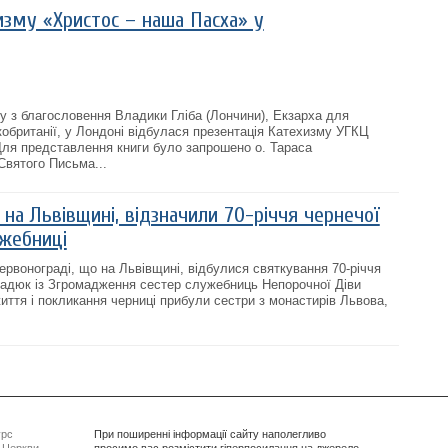
изму «Христос – наша Пасха» у
ку з благословення Владики Гліба (Лончини), Екзарха для
кобританії, у Лондоні відбулася презентація Катехизму УГКЦ
ля представлення книги було запрошено о. Тараса
Святого Письма...
 на Львівщині, відзначили 70-річчя чернечої
ужебниці
ервонограді, що на Львівщині, відбулися святкування 70-річчя
Градюк із Згромадження сестер служебниць Непорочної Діви
иття і покликання черниці прибули сестри з монастирів Львова,
урс
При поширенні інформації сайту наполегливо