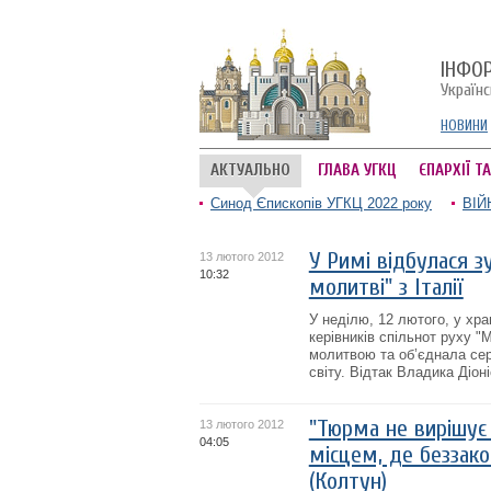
ІНФО
Україн
НОВИНИ
АКТУАЛЬНО
ГЛАВА УГКЦ
ЄПАРХІЇ Т
Синод Єпископів УГКЦ 2022 року
ВІЙ
У Римі відбулася зу
13 лютого 2012
10:32
молитві" з Італії
У неділю, 12 лютого, у хра
керівників спільнот руху "М
молитвою та об’єднала серц
світу. Відтак Владика Діоніс
"Тюрма не вирішує 
13 лютого 2012
04:05
місцем, де беззак
(Колтун)