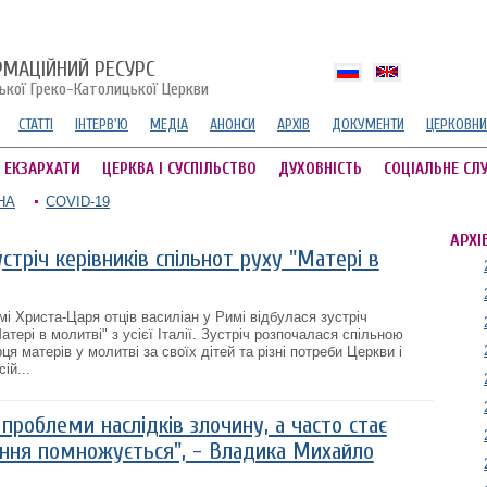
РМАЦІЙНИЙ РЕСУРС
ської Греко-Католицької Церкви
СТАТТІ
ІНТЕРВ'Ю
МЕДІА
АНОНСИ
АРХІВ
ДОКУМЕНТИ
ЦЕРКОВНИ
А ЕКЗАРХАТИ
ЦЕРКВА І СУСПІЛЬСТВО
ДУХОВНІСТЬ
СОЦІАЛЬНЕ СЛ
НА
COVID-19
АРХІ
стріч керівників спільнот руху "Матері в
мі Христа-Царя отців василіан у Римі відбулася зустріч
атері в молитві" з усієї Італії. Зустріч розпочалася спільною
я матерів у молитві за своїх дітей та різні потреби Церкви і
ій...
проблеми наслідків злочину, а часто стає
оння помножується", - Владика Михайло