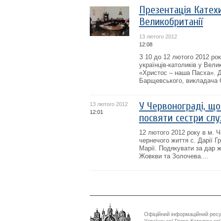
Презентація Катех
Великобританії
13 лютого 2012
12:08
З 10 до 12 лютого 2012 ро
українців-католиків у Вели
«Христос – наша Пасха». Д
Барщевського, викладача 
У Червонограді, що
13 лютого 2012
12:01
посвяти сестри сл
12 лютого 2012 року в м. Ч
чернечого життя с. Дарії 
Марії. Подякувати за дар ж
Жовкви та Золочева....
Офіційний інформаційний рес