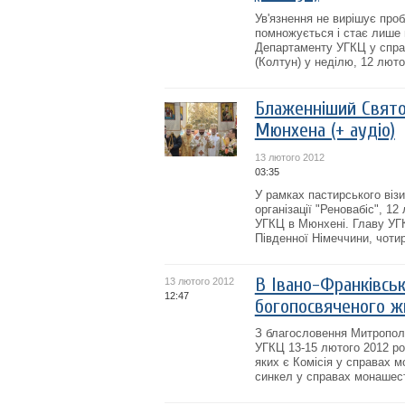
Ув'язнення не вирішує проб
помножується і стає лише п
Департаменту УГКЦ у спра
(Колтун) у неділю, 12 лютог
Блаженніший Свято
Мюнхена (+ аудіо)
13 лютого 2012
03:35
У рамках пастирського віз
організації "Реновабіс", 
УГКЦ в Мюнхені. Главу УГК
Південної Німеччини, чотир
В Івано-Франківськ
13 лютого 2012
12:47
богопосвяченого ж
З благословення Митрополи
УГКЦ 13-15 лютого 2012 ро
яких є Комісія у справах 
синкел у справах монашест