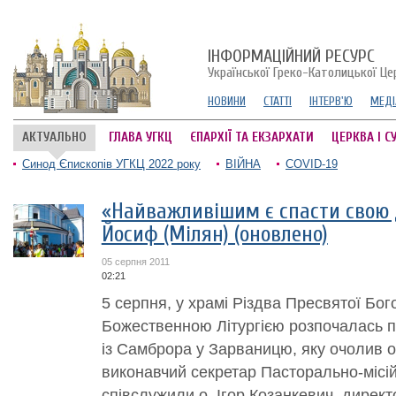
ІНФОРМАЦІЙНИЙ РЕСУРС
Української Греко-Католицької Це
НОВИНИ
СТАТТІ
ІНТЕРВ'Ю
МЕДІ
АКТУАЛЬНО
ГЛАВА УГКЦ
ЄПАРХІЇ ТА ЕКЗАРХАТИ
ЦЕРКВА І С
Синод Єпископів УГКЦ 2022 року
ВІЙНА
COVID-19
«Найважливішим є спасти свою 
Йосиф (Мілян) (оновлено)
05 серпня 2011
02:21
5 серпня, у храмі Різдва Пресвятої Бог
Божественною Літургією розпочалась п
із Самброра у Зарваницю, яку очолив о
виконавчий секретар Пасторально-місій
співслужили о. Ігор Козанкевич, директ