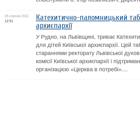
Катехитично-паломницький табі
05 серпня 2011
12:51
архиєпархії
У Рудно, на Львівщині, триває Катехит
для дітей Київської архиєпархії. Цей та
стараннями ректорату Львівської духов
комісії Київської архиєпархії і підтрим
організацією «Церква в потребі»....