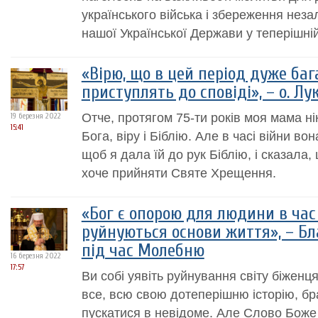
українського війська і збереження неза
нашої Української Держави у теперішній
«Вірю, що в цей період дуже ба
приступлять до сповіді», – о. Л
Отче, протягом 75-ти років моя мама ні
19 березня 2022
15:41
Бога, віру і Біблію. Але в часі війни в
щоб я дала їй до рук Біблію, і сказала, 
хоче прийняти Святе Хрещення.
«Бог є опорою для людини в час 
руйнуються основи життя», – Б
під час Молебню
16 березня 2022
17:57
Ви собі уявіть руйнування світу біженц
все, всю свою дотеперішню історію, бра
пускатися в невідоме. Але Слово Боже 