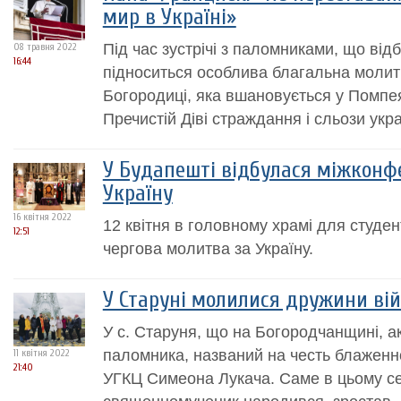
мир в Україні»
Під час зустрічі з паломниками, що від
08 травня 2022
16:44
підноситься особлива благальна молит
Богородиці, яка вшановується у Помпе
Пречистій Діві страждання і сльози укр
У Будапешті відбулася міжконф
Україну
16 квітня 2022
12 квітня в головному храмі для студен
12:51
чергова молитва за Україну.
У Старуні молилися дружини ві
У с. Старуня, що на Богородчанщині, а
паломника, названий на честь блажен
11 квітня 2022
21:40
УГКЦ Симеона Лукача. Саме в цьому с