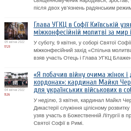
священномученик народився, зростав, 
після двох ув’язнень радянським режи
Глава УГКЦ в Софії Київській узя
міжконфесійній молитві за мир 
У суботу, 9 квітня, у соборі Святої Софі
09 квітня 2022
17:23
міжконфесійний захід «Спільна молитва
взяв участь Отець і Глава УГКЦ Блаже
«Я побачив війну очима жінок і д
кордонах»: кардинал Майкл Чер
для українських військових в соб
04 квітня 2022
11:26
У неділю, 3 квітня, кардинал Майкл Чер
Дикастерії служіння цілісному розвитку
узяв участь в Божественній Літургії в 
Святої Софії в Римі.