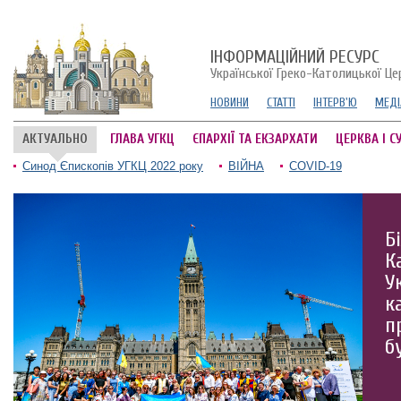
ІНФОРМАЦІЙНИЙ РЕСУРС
Української Греко-Католицької Це
НОВИНИ
СТАТТІ
ІНТЕРВ'Ю
МЕДІ
АКТУАЛЬНО
ГЛАВА УГКЦ
ЄПАРХІЇ ТА ЕКЗАРХАТИ
ЦЕРКВА І С
Синод Єпископів УГКЦ 2022 року
ВІЙНА
COVID-19
Б
К
У
к
п
б