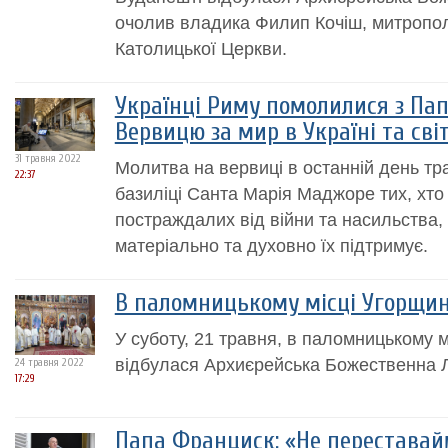
очолив владика Филип Кочіш, митропол
Католицької Церкви.
Українці Риму помолилися з П
Вервицю за мир в Україні та світ
31 травня 2022
Молитва на вервиці в останній день тр
22:37
базиліці Санта Марія Маджоре тих, хт
постраждалих від війни та насильства, 
матеріально та духовно їх підтримує.
В паломницькому місці Угорщин
У суботу, 21 травня, в паломницькому м
відбулася Архиєрейська Божественна Лі
24 травня 2022
17:29
Папа Франциск: «Не переставай