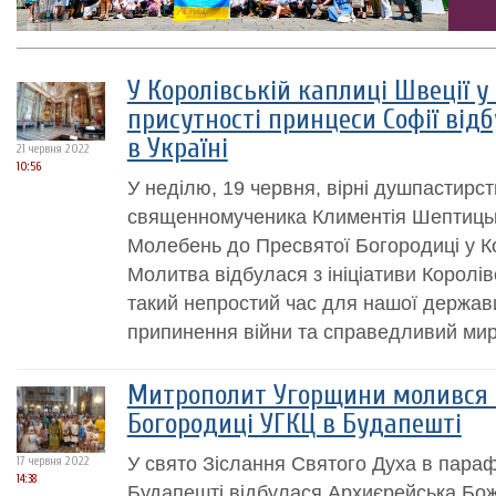
У Королівській каплиці Швеції у
присутності принцеси Софії від
в Україні
21 червня 2022
10:56
У неділю, 19 червня, вірні душпастирс
священномученика Климентія Шептицьк
Молебень до Пресвятої Богородиці у Ко
Молитва відбулася з ініціативи Королів
такий непростий час для нашої держав
припинення війни та справедливий мир 
Митрополит Угорщини молився в
Богородиці УГКЦ в Будапешті
У свято Зіслання Святого Духа в параф
17 червня 2022
14:38
Будапешті відбулася Архиєрейська Боже