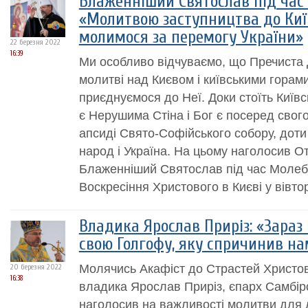
Блаженніший Святослав під час 
«Молитвою заступництва до Киї
молимося за перемогу України»
22 березня 2022
16:39
Ми особливо відчуваємо, що Пречиста Д
молитві над Києвом і київськими горами
приєднуємося до Неї. Доки стоїть Київ
є Нерушима Стіна і Бог є посеред свого
апсиді Свято-Софійського собору, доти
народ і Україна. На цьому наголосив О
Блаженніший Святослав під час Молеб
Воскресіння Христового в Києві у вівто
Владика Ярослав Приріз: «Зара
свою Голгофу, яку спричинив н
Молячись Акафіст до Страстей Христов
20 березня 2022
16:38
владика Ярослав Приріз, єпарх Самбір
наголосив на важливості молитви для