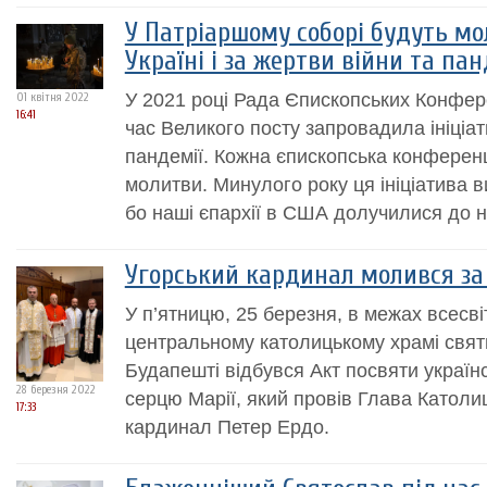
У Патріаршому соборі будуть мо
Україні і за жертви війни та пан
У 2021 році Рада Єпископських Конфер
01 квітня 2022
16:41
час Великого посту запровадила ініціа
пандемії. Кожна єпископська конферен
молитви. Минулого року ця ініціатива 
бо наші єпархії в США долучилися до н
Угорський кардинал молився за
У п’ятницю, 25 березня, в межах всесві
центральному католицькому храмі свят
Будапешті відбувся Акт посвяти украї
28 березня 2022
серцю Марії, який провів Глава Католи
17:33
кардинал Петер Ердо.