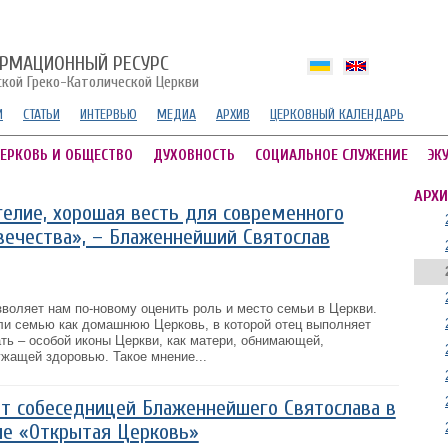
РМАЦИОННЫЙ РЕСУРС
ской Греко-Католической Церкви
И
СТАТЬИ
ИНТЕРВЬЮ
МЕДИА
АРХИВ
ЦЕРКОВНЫЙ КАЛЕНДАРЬ
ЕРКОВЬ И ОБЩЕСТВО
ДУХОВНОСТЬ
СОЦИАЛЬНОЕ СЛУЖЕНИЕ
ЭК
АРХИ
гелие, хорошая весть для современного
вечества», – Блаженнейший Святослав
воляет нам по-новому оценить роль и место семьи в Церкви.
ли семью как домашнюю Церковь, в которой отец выполняет
ть – особой иконы Церкви, как матери, обнимающей,
ужащей здоровью. Такое мнение...
т собеседницей Блаженнейшего Святослава в
че «Открытая Церковь»