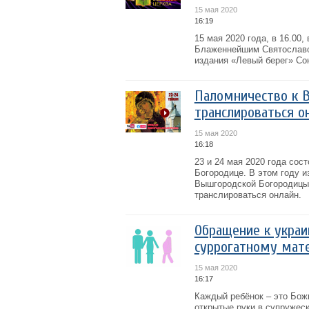
15 мая 2020
16:19
15 мая 2020 года, в 16.00
Блаженнейшим Святославо
издания «Левый берег» Со
Паломничество к 
транслироваться о
15 мая 2020
16:18
23 и 24 мая 2020 года со
Богородице. В этом году и
Вышгородской Богородицы,
транслироваться онлайн.
Обращение к украи
суррогатному мат
15 мая 2020
16:17
Каждый ребёнок – это Бож
открытые руки в супружес