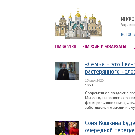
ИНФО
Украин
НОВОСТ
ГЛАВА УГКЦ
ЕПАРХИИ И ЭКЗАРХАТЫ
Ц
«Семья – это Еван
растерянного чело
15 мая 2020
16:21
Современная пандемия поз
Мы сегодня заново осозна
функцию священника, а ма
заботящейся о жизни и сл
Соня Кошкина буде
очередной переда