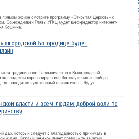
, в прямом эфире смотрите программу «Открытая Церковь» с
м. Собеседницей Главы УГКЦ будет шеф-редактор интернет-
ня Кошкина.
Вышгородской Богородице будет
нлайн
стоится традиционное Паломничество к Вышгородской
з-за пандемии коронавируса все богослужения из собора
 где находится чудотворный список иконы, будут
нской власти и всем людям доброй воли по
еринству
ий дар, который следует с благодарностью принимать в
кой жизни. Каждый ребёнок имеет право быть зачатым