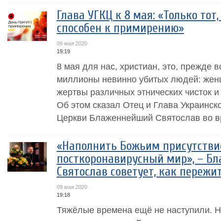
Глава УГКЦ к 8 мая: «Только тот,
способен к примирению»
09 мая 2020
19:19
8 мая для нас, христиан, это, прежде в
миллионы невинно убитых людей: женщи
жертвы различных этнических чисток и
Об этом сказал Отец и Глава Украинск
Церкви Блаженнейший Святослав во в
«Наполнить Божьим присутстви
посткоронавирусный мир», – Б
Святослав советует, как переж
09 мая 2020
19:18
Тяжёлые времена ещё не наступили. Но