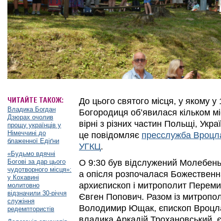
ЧИТАЙТЕ ТАКОЖ:
До цього святого місця, у якому у
Владика Богдан
Богородиця об’явилася кільком м
Дзюрах очолив
вірні з різних частин Польщі, Укр
прощу українців у
Німеччині до
це повідомляє
пресслужба Вроцла
блаженної Едіґни
УГКЦ
.
«Будьмо вдячні
Богові за дар цього
О 9:30 був відслужений Молебень
чудотворного місця»:
а опісля розпочалася Божественна
у Кохавині
архиєпископ і митрополит Перем
молитовно
відзначили 30-річчя
Євген Попович. Разом із митропо
служіння
Володимир Ющак, єпископ Вроцла
редемптористів
владика Аркадій Трохановський, 