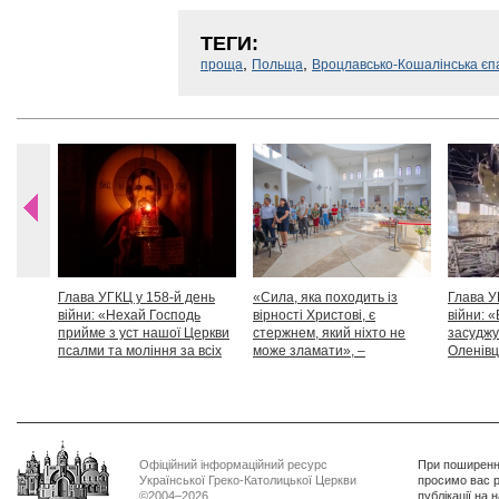
ТЕГИ:
,
,
проща
Польща
Вроцлавсько-Кошалінська єп
Глава УГКЦ у 158-й день
«Сила, яка походить із
Глава У
війни: «Нехай Господь
вірності Христові, є
війни: «
прийме з уст нашої Церкви
стержнем, який ніхто не
засуджу
псалми та моління за всіх
може зламати», –
Оленівці
тих, які особливо просять
Блаженніший Святослав
засудит
нашої молитви»
дикості
Офіційний інформаційний ресурс
При поширенні
Української Греко-Католицької Церкви
просимо вас р
©2004–2026
публікації на 