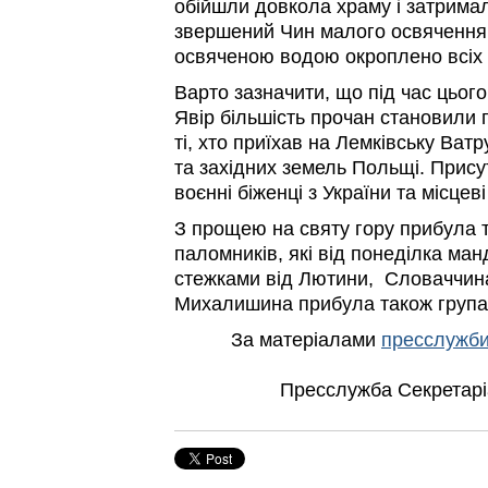
обійшли довкола храму і затримал
звершений Чин малого освячення 
освяченою водою окроплено всіх 
Варто зазначити, що під час цього
Явір більшість прочан становили 
ті, хто приїхав на Лемківську Ватр
та західних земель Польщі. Прису
воєнні біженці з України та місцев
З прощею на святу гору прибула 
паломників, які від понеділка м
стежками від Лютини, Словаччина
Михалишина прибула також група
За матеріалами
пресслужби
Пресслужба Секретарі