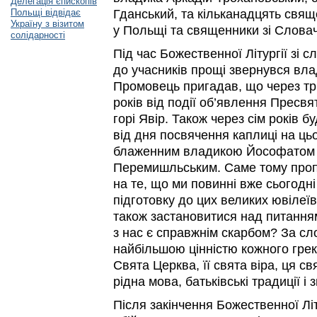
Делегація єпископів
Польщі відвідає
Гданський, та кільканадцять свяще
Україну з візитом
у Польщі та священники зі Слова
солідарності
Під час Божественної Літургії зі с
до учасників прощі звернувся в
Промовець пригадав, що через тр
років від події об’явлення Пресвя
горі Явір. Також через сім років б
від дня посвячення каплиці на ць
блаженним владикою Йософатом 
Перемишльським. Саме тому проп
на те, що ми повинні вже сьогодн
підготовку до цих великих ювілеї
також застановитися над питанням
з нас є справжнім скарбом? За сл
найбільшою цінністю кожного гре
Свята Церква, її свята віра, ця свя
рідна мова, батьківські традиції і з
Після закінчення Божественної Літ