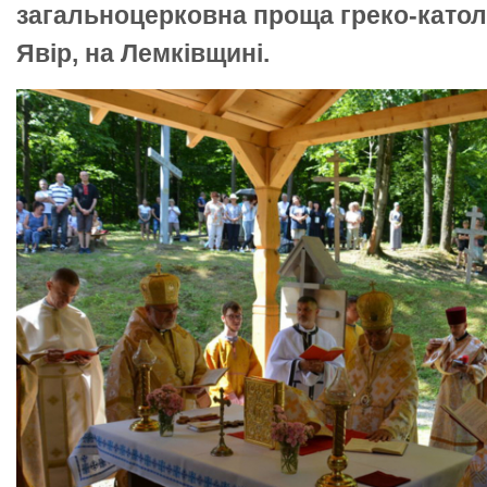
загальноцерковна проща греко-католи
Явір, на Лемківщині.