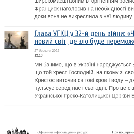
широкомасштабним вторгненням російськ
Франциск наголосив на необхідності викр
доки вона не викреслила з неї людину.
Глава УГКЦ у 32-й день війни: «
новий світ, де зло буде перемож
27 березня 2022
12:18
Ми бачимо, що в Україні народжується 
що той хрест Господній, на якому зі св
Христос виточив світові кров і воду – 
пульсує серед нас і сьогодні. Про це ск
Української Греко-Католицької Церкви 
Офіційний інформаційний ресурс
При поширенні