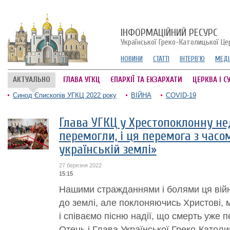
ІНФОРМАЦІЙНИЙ РЕСУРС
Української Греко-Католицької Це
НОВИНИ
СТАТТІ
ІНТЕРВ'Ю
МЕДІ
АКТУАЛЬНО
ГЛАВА УГКЦ
ЄПАРХІЇ ТА ЕКЗАРХАТИ
ЦЕРКВА І С
Синод Єпископів УГКЦ 2022 року
ВІЙНА
COVID-19
Глава УГКЦ у Хрестопоклонну не
перемогли, і ця перемога з часо
українській землі»
27 березня 2022
15:15
Нашими стражданнями і болями ця війн
до землі, але поклоняючись Христові, 
і співаємо пісню надії, що смерть уже 
Отець і Глава Української Греко-Катол