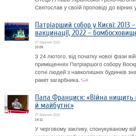
Святослав у своїй проповіді до вірних у.
Патріарший собор у Києві: 2013 –
вакцинації, 2022 – бомбосховищ
27 березня 2022
15:09
З 24 лютого, від початку нової фази вій
приміщеннях Патріаршого собору Воскр
сотні людей з навколишніх будинків зна
ракет загарбника.
Папа Франциск: «Війна нищить н
й майбутнє»
27 березня 2022
14:11
У черговому заклику, спонукуваному в