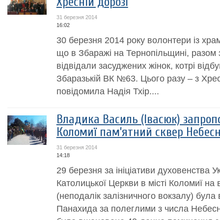
Хресній дорозі
31 березня 2014
16:02
30 березня 2014 року волонтери із хра
що в Збаражі на Тернопільщині, разом
відвідали засуджених жінок, котрі відб
Збаразькій ВК №63. Цього разу – з Хр
повідомила Надія Тхір....
Владика Василь (Івасюк) запроп
Коломиї пам’ятний сквер Небесн
31 березня 2014
14:18
29 березня за ініціативи духовенства Ук
Католицької Церкви в місті Коломиї на 
(неподалік залізничного вокзалу) бул
Панахида за полеглими з числа Небесн