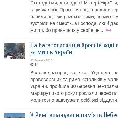
Cьогодні ми, діти однієї Матері-Україн
в цій жалобі. Прагнемо, щоб родини гер
бачили, що ми разом із ними, бо ми є тут
зустріли не смерть, а Господа, який дає
життя, бо прийняв їх у свої вічні...
На багатотисячній Хресній ході 
за мир в Україні
31 березня 2014
09:44
Велелюдна процесія, яка об’єднала гре
православних та римо-католиків у молит
України, пройшла 30 березня централ
Маршрут цього року проклали через пл
молитовно вшанувати осіб, які віддали 
У Римі вшанували пам’ять Небес