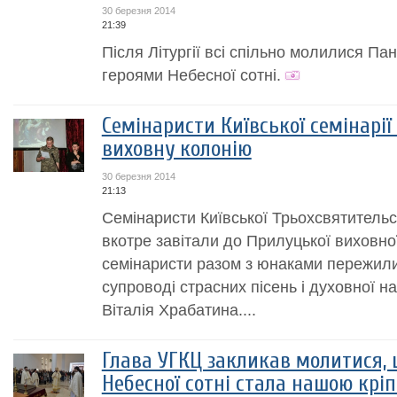
30 березня 2014
21:39
Після Літургії всі спільно молилися П
героями Небесної сотні.
Семінаристи Київської семінарі
виховну колонію
30 березня 2014
21:13
Семінаристи Київської Трьохсвятительс
вкотре завітали до Прилуцької виховної
семінаристи разом з юнаками пережили
супроводі страсних пісень і духовної н
Віталія Храбатина....
Глава УГКЦ закликав молитися, 
Небесної сотні стала нашою крі