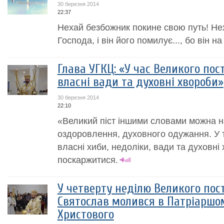
30 березня 2014
22:37
Нехай безбожник покине свою путь! Не
Господа, і він його помилує..., бо він 
Глава УГКЦ: «У час Великого по
власні вади та духовні хвороби»
30 березня 2014
22:10
«Великий піст іншими словами можна н
оздоровлення, духовного одужання. У 
власні хиби, недоліки, вади та духовні 
поскаржитися.
У четверту неділю Великого по
Святослав молився в Патріаршом
Христового