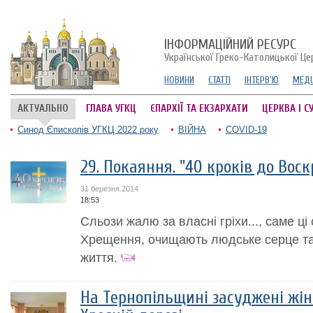
ІНФОРМАЦІЙНИЙ РЕСУРС
Української Греко-Католицької Це
НОВИНИ
СТАТТІ
ІНТЕРВ'Ю
МЕДІ
АКТУАЛЬНО
ГЛАВА УГКЦ
ЄПАРХІЇ ТА ЕКЗАРХАТИ
ЦЕРКВА І С
Синод Єпископів УГКЦ 2022 року
ВІЙНА
COVID-19
29. Покаяння. "40 кроків до Воск
31 березня 2014
18:53
Сльози жалю за власні гріхи..., саме ці
Хрещення, очищають людське серце та
життя.
На Тернопільщині засуджені жі