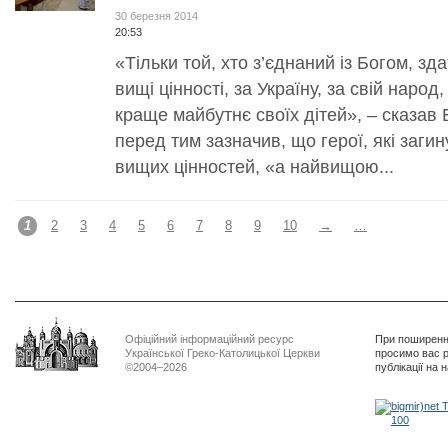
30 березня 2014
20:53
«Тільки той, хто з’єднаний із Богом, зд
вищі цінності, за Україну, за свій народ
краще майбутнє своїх дітей», – сказав
перед тим зазначив, що герої, які заги
вищих цінностей, «а найвищою...
1
2
3
4
5
6
7
8
9
10
→
…
Офіційний інформаційний ресурс
При поширенні
Української Греко-Католицької Церкви
просимо вас р
©2004–2026
публікації на 