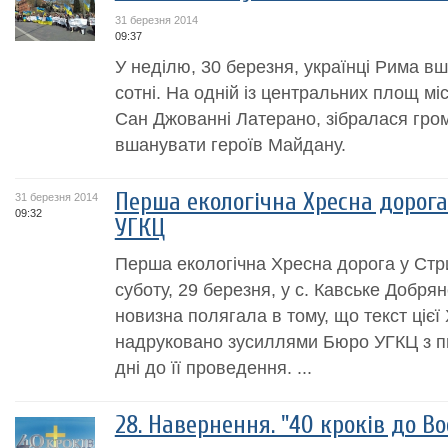
31 березня 2014
09:37
У неділю, 30 березня, українці Рима в
сотні. На одній із центральних площ мі
Сан Джованні Латерано, зібралася гр
вшанувати героїв Майдану.
Перша екологічна Хресна дорога 
31 березня 2014
09:32
УГКЦ
Перша екологічна Хресна дорога у Стри
суботу, 29 березня, у с. Кавське Добрян
новизна полягала в тому, що текст цієї
надруковано зусиллями Бюро УГКЦ з пи
дні до її проведення. ...
28. Навернення. "40 кроків до В