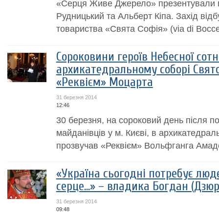
«Серця Живе Джерело» презентували 
Рудницький та Альберт Кіпа. Захід від
товариства «Свята Софія» (via di Boccea
Сороковини героїв Небесної сотні
архикатедральному соборі Свят
«Реквієм» Моцарта
31 березня 2014
12:46
30 березня, на сороковий день після по
майданівців у м. Києві, в архикатедра
прозвучав «Реквієм» Вольфганга Амад
«Україна сьогодні потребує люд
серце…» – владика Богдан (Дзюр
31 березня 2014
09:48