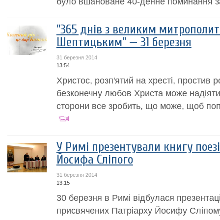
було вшановане 40-денне поминання за
"365 днів з великим митрополи
Шептицьким" — 31 березня
31 березня 2014
13:54
Христос, розп'ятий на хресті, простив ро
безконечну любов Христа може надіятись
сторони все зробить, що може, щоб поп
У Римі презентували книгу поез
Йосифа Сліпого
31 березня 2014
13:15
30 березня в Римі відбулася презентація
присвячених Патріарху Йосифу Сліпому