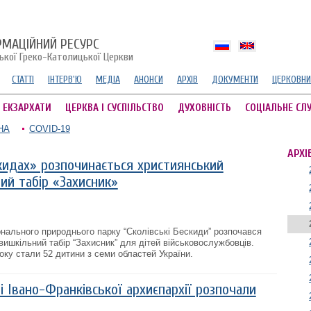
РМАЦІЙНИЙ РЕСУРС
ської Греко-Католицької Церкви
СТАТТІ
ІНТЕРВ'Ю
МЕДІА
АНОНСИ
АРХІВ
ДОКУМЕНТИ
ЦЕРКОВНИ
А ЕКЗАРХАТИ
ЦЕРКВА І СУСПІЛЬСТВО
ДУХОВНІСТЬ
СОЦІАЛЬНЕ СЛ
НА
COVID-19
АРХІ
кидах» розпочинається християнський
ий табір «Захисник»
онального природнього парку “Сколівські Бескиди” розпочався
вишкільний табір “Захисник” для дітей військовослужбовців.
оку стали 52 дитини з семи областей України.
Івано-Франківської архиєпархії розпочали