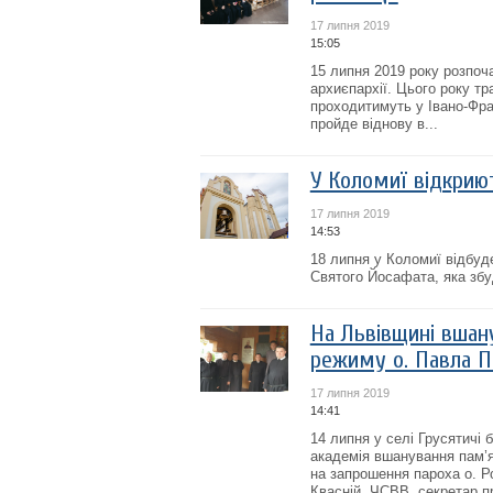
17 липня 2019
15:05
15 липня 2019 року розпоч
архиєпархії. Цього року тр
проходитимуть у Івано-Фран
пройде віднову в...
У Коломиї відкрию
17 липня 2019
14:53
18 липня у Коломиї відбуде
Святого Йосафата, яка збу
На Львівщині вшан
режиму о. Павла П
17 липня 2019
14:41
14 липня у селі Грусятичі 
академія вшанування пам’я
на запрошення пароха о. Р
Квасній, ЧСВВ, секретар про