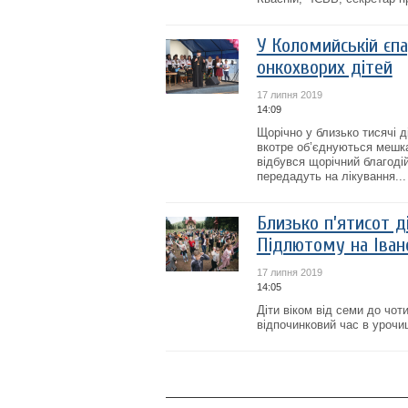
У Коломийській єпа
онкохворих дітей
17 липня 2019
14:09
Щорічно у близько тисячі д
вкотре об’єднуються мешкан
відбувся щорічний благоді
передадуть на лікування...
Близько п’ятисот д
Підлютому на Іван
17 липня 2019
14:05
Діти віком від семи до чот
відпочинковий час в урочищ