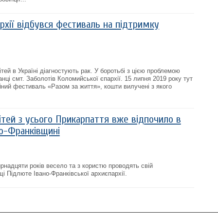
рхії відбувся фестиваль на підтримку
ітей в Україні діагностують рак. У боротьбі з цією проблемою
ці смт. Заболотів Коломийської єпархії. 15 липня 2019 року тут
йний фестиваль «Разом за життя», кошти вилучені з якого
ітей з усього Прикарпаття вже відпочило в
о-Франківщині
ирнадцяти років весело та з користю проводять свій
і Підлюте Івано-Франківської архиєпархії.