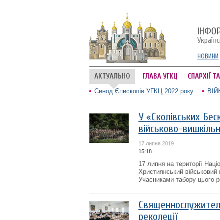
ІНФО
Україн
НОВИНИ
АКТУАЛЬНО
ГЛАВА УГКЦ
ЄПАРХІЇ Т
Синод Єпископів УГКЦ 2022 року
ВІЙ
У «Сколівських Бес
військово-вишкільн
17 липня 2019
15:18
17 липня на території Наці
Християнський військовий 
Учасниками табору цього р
Священнослужителі 
реколеції