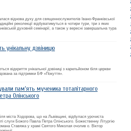
алася віднова духу для священнослужителів Івано-Франківської
адиційні реколекції відбуватимуться в чотири тури, три з яких
ківській духовній семінарії, а також у вересні завершальна тура
ть унікальну дзвіницю
ться відкриття унікальної дзвіниці з карильйоном біля церкви
дована за підтримки БФ «Покуття».
ували пам’ять мученика тоталітарного
етра Олінського
біля міста Ходорова, що на Львівщині, відбулася урочиста
ті слуги Божого Павла Петра Олінського. Божественну Літургію
омана Ставяжа у храмі Святого Миколая очолив о. Віктор
вінції...