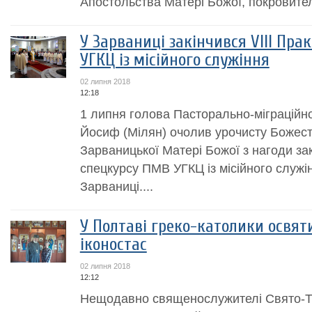
Апостольства Матері Божої, покровител
У Зарваниці закінчився VIII Пр
УГКЦ із місійного служіння
02 липня 2018
12:18
1 липня голова Пасторально-міграційн
Йосиф (Мілян) очолив урочисту Божеств
Зарваницької Матері Божої з нагоди зак
спецкурсу ПМВ УГКЦ із місійного служі
Зарваниці....
У Полтаві греко-католики освя
іконостас
02 липня 2018
12:12
Нещодавно священослужителі Свято-Т