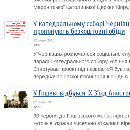
Маронітської Католицької Церкви Кіпру, 
У катедральному соборі Чернів
пропонують безкоштовні обіди
02 липня 2018
13:10
У Чернівцях розпочалося соціальне сл
парафії катедрального собору Успіння 
Стартував проект під назвою «Я був го
передбачає безкоштовні гарячі обіди в 
У Гошеві відбувся ІХ З’їзд Апост
02 липня 2018
12:32
30 червня до Гошівського монастиря отц
куточків України чисельно з’їхалися вір