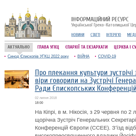
ІНФОРМАЦІЙНИЙ РЕСУРС
Української Греко-Католицької Це
НОВИНИ
СТАТТІ
ІНТЕРВ'Ю
МЕДІ
АКТУАЛЬНО
ГЛАВА УГКЦ
ЄПАРХІЇ ТА ЕКЗАРХАТИ
ЦЕРКВА І С
Синод Єпископів УГКЦ 2022 року
ВІЙНА
COVID-19
Про плекання культури зустрічі
віри говорили на Зустрічі Генер
Ради Єпископських Конференці
02 липня 2018
18:00
На Кіпрі, в м. Нікосія, з 29 червня по 
щорічна Зустріч Генеральних Секретар
Конференцій Європи (ССЕЕ). З’їзд від
високопреосвященного владики Йосіфа