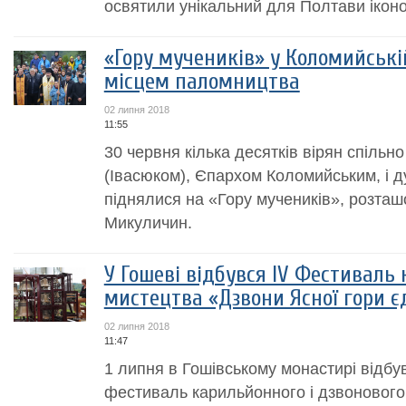
освятили унікальний для Полтави іконо
«Гору мучеників» у Коломийські
місцем паломництва
02 липня 2018
11:55
30 червня кілька десятків вірян спільн
(Івасюком), Єпархом Коломийським, і д
піднялися на «Гору мучеників», розташо
Микуличин.
У Гошеві відбувся IV Фестиваль
мистецтва «Дзвони Ясної гори є
02 липня 2018
11:47
1 липня в Гошівському монастирі відбу
фестиваль карильйонного і дзвонового