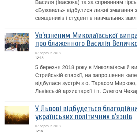
Василя (Івасюка) та за сприянням гірс
«Буковель» відбулися лижні змагання з
священиків і студентів навчальних закла
Ув’язненим Миколаївської випра
про блаженного Василія Величк
07 березня 2018
12:13
5 березня 2018 року в Миколаївській ви
Стрийській єпархії, на запрошення кап
відбулася зустріч з о. Тарасом Миркою
Львівській архиєпархії і п. Олегом Чеха
У Львові відбудеться благодійн
українських політичних в’язнів
07 березня 2018
12:07