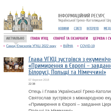
ІНФОРМАЦІЙНИЙ РЕСУРС
Української Греко-Католицької Це
НОВИНИ
СТАТТІ
ІНТЕРВ'Ю
МЕДІ
АКТУАЛЬНО
ГЛАВА УГКЦ
ЄПАРХІЇ ТА ЕКЗАРХАТИ
ЦЕРКВА І С
Синод Єпископів УГКЦ 2022 року
ВІЙНА
COVID-19
Глава УГКЦ зустрівся з екумені
«Примирення в Європі – завданн
Білорусі, Польщі та Німеччині»
07 березня 2018
22:38
Отець і Глава Української Греко-Катол
Святослав зустрівся з міжнародною ек
«Примирення в Європі – завдання Церко
Польщі та Німеччині».