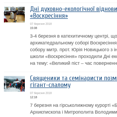
Дні духовно-екологічної віднови
«Воскресіння»
07 березня 2018
15:08
3-4 березня в катехитичному центрі, що
архикатедральному соборі Воскресіння,
собору митр. прот. Юрія Новицького з і
школи «Воскресіння» проходили Дні еко
на тему: «Великий піст – час повернення
Священики та семінаристи позма
гігант-слалому
07 березня 2018
12:18
7 березня на гірськолижному курорті «
Архиєпископа і Митрополита Володими