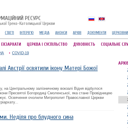
РМАЦІЙНИЙ РЕСУРС
ської Греко-Католицької Церкви
СТАТТІ
ІНТЕРВ'Ю
МЕДІА
АНОНСИ
АРХІВ
ДОКУМЕНТИ
ЦЕРКОВНИ
А ЕКЗАРХАТИ
ЦЕРКВА І СУСПІЛЬСТВО
ДУХОВНІСТЬ
СОЦІАЛЬНЕ СЛ
НА
COVID-19
АРХІ
лі Австрії освятили ікону Матері Божої
ку, на Центральному залізничному вокзалі Відня відбулося
ікони Пресвятої Богородиці Смоленської, яка стане Провідницею
рожує. Освячення очолили Митрополит Православної Церкви
іархату...
ми. Неділя про блудного сина