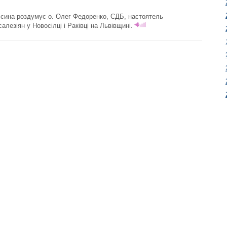
 сина роздумує о. Олег Федоренко, СДБ, настоятель
алезіян у Новосілці і Раківці на Львівщині.