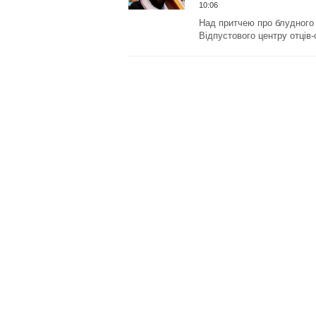
10:06
Над притчею про блудного
Відпустового центру отців-с