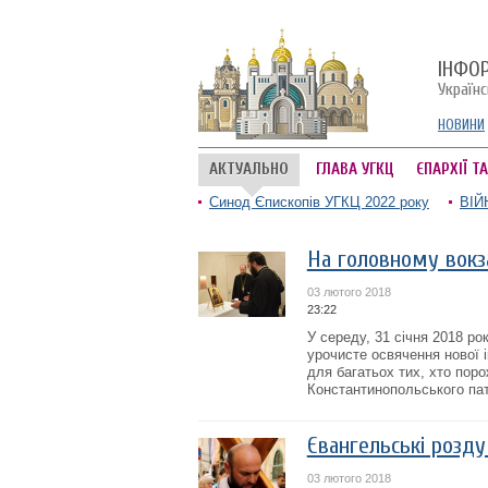
ІНФО
Україн
НОВИНИ
АКТУАЛЬНО
ГЛАВА УГКЦ
ЄПАРХІЇ Т
Синод Єпископів УГКЦ 2022 року
ВІЙ
На головному вокза
03 лютого 2018
23:22
У середу, 31 січня 2018 ро
урочисте освячення нової 
для багатьох тих, хто по
Константинопольського патр
Євангельські розду
03 лютого 2018