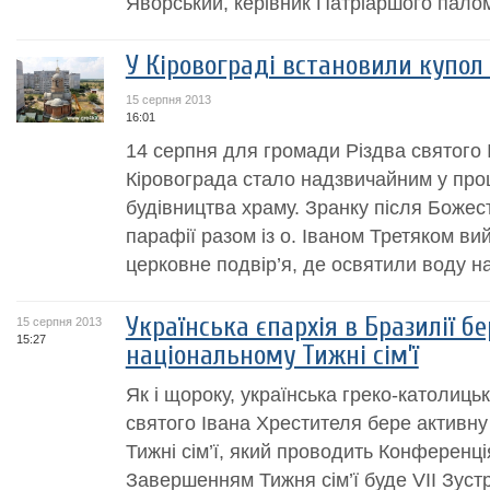
Яворський, керівник Патріаршого палом
У Кіровограді встановили купол 
15 серпня 2013
16:01
14 серпня для громади Різдва cвятого 
Кіровограда стало надзвичайним у проц
будівництва храму. Зранку після Божеств
парафії разом із о. Іваном Третяком ви
церковне подвір’я, де освятили воду на
Українська єпархія в Бразилії бе
15 серпня 2013
15:27
національному Тижні сім’ї
Як і щороку, українська греко-католиць
святого Івана Хрестителя бере активну
Тижні сім’ї, який проводить Конференці
Завершенням Тижня сім’ї буде VІІ Зустр