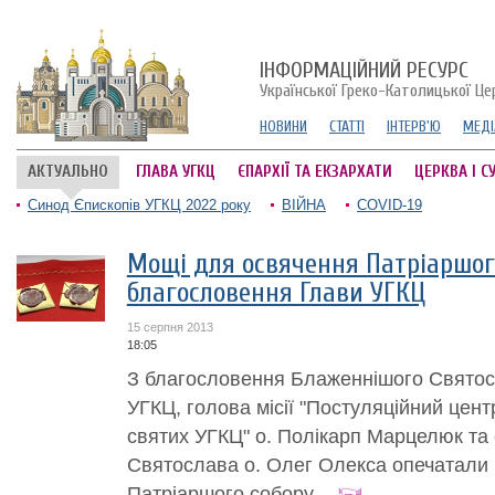
ІНФОРМАЦІЙНИЙ РЕСУРС
Української Греко-Католицької Це
НОВИНИ
СТАТТІ
ІНТЕРВ'Ю
МЕДІ
АКТУАЛЬНО
ГЛАВА УГКЦ
ЄПАРХІЇ ТА ЕКЗАРХАТИ
ЦЕРКВА І С
Синод Єпископів УГКЦ 2022 року
ВІЙНА
COVID-19
Мощі для освячення Патріаршог
благословення Глави УГКЦ
15 серпня 2013
18:05
З благословення Блаженнішого Святос
УГКЦ, голова місії "Постуляційний центр
святих УГКЦ" о. Полікарп Марцелюк та
Святослава о. Олег Олекса опечатали 
Патріаршого собору....