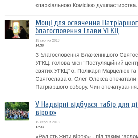
єпархіальною Комісією душпастирства..
Мощі для освячення Патріаршог
благословення Глави УГКЦ
15 серпня 2013
14:38
З благословення Блаженнішого Святос
УГКЦ, голова місії "Постуляційний центр
святих УГКЦ" о. Полікарп Марцелюк та
Святослава о. Олег Олекса опечатали 
Патріаршого собору. Чин опечатування.
У Надвірні відбувся табір для д
вірою»
15 серпня 2013
12:33
«Радість жити вірою» - під таким гасло