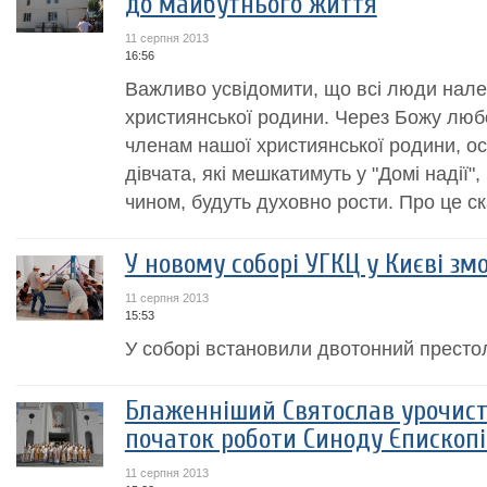
до майбутнього життя
11 серпня 2013
16:56
Важливо усвідомити, що всі люди нале
християнської родини. Через Божу лю
членам нашої християнської родини, о
дівчата, які мешкатимуть у "Домі надії"
чином, будуть духовно рости. Про це ска
У новому соборі УГКЦ у Києві зм
11 серпня 2013
15:53
У соборі встановили двотонний престол
Блаженніший Святослав урочист
початок роботи Синоду Єпископі
11 серпня 2013