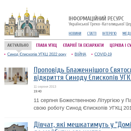
ІНФОРМАЦІЙНИЙ РЕСУРС
Української Греко-Католицької Це
НОВИНИ
СТАТТІ
ІНТЕРВ'Ю
МЕДІ
АКТУАЛЬНО
ГЛАВА УГКЦ
ЄПАРХІЇ ТА ЕКЗАРХАТИ
ЦЕРКВА І С
Синод Єпископів УГКЦ 2022 року
ВІЙНА
COVID-19
Проповідь Блаженнішого Святос
відкриття Синоду Єпископів УГ
11 серпня 2013
19:40
11 серпня Божественною Літургією у П
свою роботу Синод Єпископів УГКЦ 201
Дівчат, які мешкатимуть у "Домі