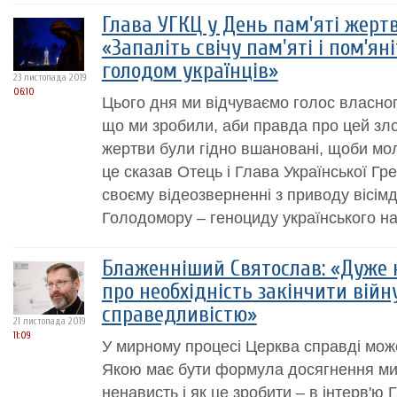
Глава УГКЦ у День пам'яті жерт
«Запаліть свічу пам'яті і пом’ян
голодом українців»
23 листопада 2019
06:10
Цього дня ми відчуваємо голос власног
що ми зробили, аби правда про цей зл
жертви були гідно вшановані, щоби мо
це сказав Отець і Глава Української Гр
своєму відеозверненні з приводу вісімд
Голодомору – геноциду українського на
Блаженніший Святослав: «Дуже 
про необхідність закінчити війн
справедливістю»
21 листопада 2019
11:09
У мирному процесі Церква справді може
Якою має бути формула досягнення ми
ненависть і як це зробити – в інтерв'ю 