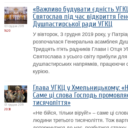
«Важливо будувати єдність УГК
Святослав під час відкриття Ген
Душпастирської ради УГКЦ
03 грудня 2019
16:20
У вівторок, 3 грудня 2019 року, у Патрі
розпочалася Генеральна асамблея Душ
Тридцять п'ять радників Глави і Отця 
Святослава з усього світу прибули дл
душпастирських напрямків, працюючи с
курією.
Глава УГКЦ у Хмельницькому: «Не
Cаме ці слова Господь промовля
тисячоліття»
01 грудня 2019
20:38
«Не бійся, тільки віруй!» – саме ці сл
людини третього тисячоліття. Тож вар
доторкнутися до нас, позбутися страху 