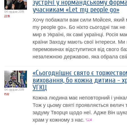
зустрічі у нормандському формат
учасникам «Let my people go»
04 грудня 2019
22:19
Хочу побажати вам сили Мойсея, який м
my people go». Бо ніхто сьогодні так н
мир в Україні, як самі українці. Росія ма
країни Заходу мають свої інтереси. Ми
перемовинах відступитися від свого ба
незалежною державою, яка обрала свій 
«Сьогоднішнє свято є торжество
виховання, бо кожна дитина - х
УГКЦ
04 грудня 2019
15:12
Кожна людина має неповторний і уніка
Тож у цьому святі проявляється велич 
задуму Творця щодо неї. Адже Він шука
храм у кожному з нас.