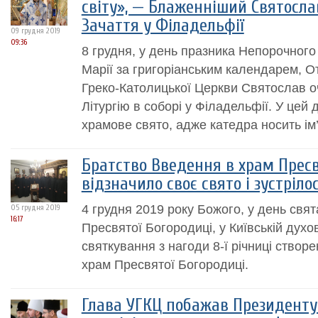
світу», — Блаженніший Святосла
Зачаття у Філадельфії
09 грудня 2019
09:36
8 грудня, у день празника Непорочного
Марії за григоріанським календарем, От
Греко-Католицької Церкви Святослав 
Літургію в соборі у Філадельфії. У цей
храмове свято, адже катедра носить ім
Братство Введення в храм Пресв
відзначило своє свято і зустріло
4 грудня 2019 року Божого, у день свя
05 грудня 2019
16:17
Пресвятої Богородиці, у Київській духов
святкування з нагоди 8-ї річниці створ
храм Пресвятої Богородиці.
Глава УГКЦ побажав Президенту 