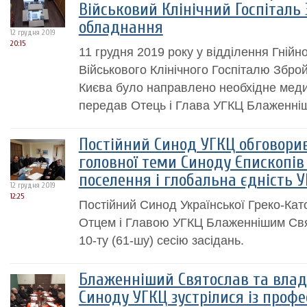
Військовий Клінічний Госпіталь
обладнання
12 грудня 2019
20:15
11 грудня 2019 року у відділення Гнійно
Військового Клінічного Госпіталю Збро
Києва було направлено необхідне меди
передав Отець і Глава УГКЦ Блаженні
Постійний Синод УГКЦ обговорив
головної теми Синоду Єпископів 
поселення і глобальна єдність 
12 грудня 2019
12:25
Постійний Синод Української Греко-Като
Отцем і Главою УГКЦ Блаженнішим Св
10-ту (61-шу) сесію засідань.
Блаженніший Святослав та влад
Синоду УГКЦ зустрілися із проф