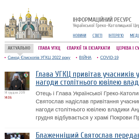
ІНФОРМАЦІЙНИЙ РЕСУРС
Української Греко-Католицької Це
НОВИНИ
СТАТТІ
ІНТЕРВ'Ю
МЕДІ
АКТУАЛЬНО
ГЛАВА УГКЦ
ЄПАРХІЇ ТА ЕКЗАРХАТИ
ЦЕРКВА І С
Синод Єпископів УГКЦ 2022 року
ВІЙНА
COVID-19
Глава УГКЦ привітав учасників у
нагоди столітнього ювілею вла
Отець і Глава Української Греко-Катол
14 грудня 2019
14:06
Святослав надіслав привітання учасник
нагоди столітнього ювілею владики Анд
грудня відбувається у храмі Покрови П
Блаженніший Святослав передав