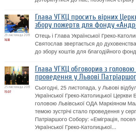
Глава УГКЦ просить вірних Церк
збору пожертв для фонду «Андрі
Отець і Глава Української Греко-Катол
29 листопада 2019
16:18
Святослав звертається до духовенств
до збору коштів для благодійного фонд
Глава УГКЦ обговорив з головою
проведення у Львові Патріаршог
Сьогодні, 25 листопада, у Львові відбу
25 листопада 2019
15:07
Української Греко-Католицької Церкви
головою Львівської ОДА Маркіяном Ма
темою зустрічі стало проведення у серп
Патріаршого Собору: «Еміграція, посел
Української Греко-Католицької...