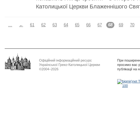
Католицької Церкви Блаженнішого Свя
…
←
61
62
63
64
65
66
67
68
69
70
Офіційний інформаційний ресурс
При поширенні
Української Греко-Католицької Церкви
просимо вас р
©2004–2026
публікації на 