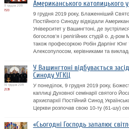
Американського католицького у
11 грудня 2019
15:13
9 грудня 2019 року, Блаженніший Свят
Постійного Синоду відвідали Американ
Університет у Вашингтоні, де зустрілис
богослов’я і релігійних студій о. д-ро
також професоркою Робін Дарлінг Юнг
Алексопулосом, керівниками та виклада
У Вашингтоні відбувається засі
Синоду УГКЦ
У понеділок, 9 грудня 2019 року, Божес
10 грудня 2019
21:39
каплиці Духовної семінарії святого Йо
архиєпархії Постійний Синод Українськ
Церкви розпочав свою 10-ту (61-шу) се
«Сьогодні Господь запалює світ