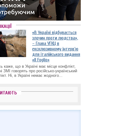
ІКАЦІЇ
«В Україні відбувається
злочин проти людства»,
– Глава УГКЦ в
ексклюзивному інтерв’ю
для італійського видання
«Il Foglio»
ь каже, що в Україні має місце конфлікт,
ні ЗМІ говорять про російсько-український
ікт. Ні, в Україні немає жодного...
ЧИТАЮТЬ