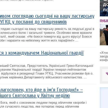
дивом споглядаю сьогодні на вашу пастирську
 УГКЦ у посланні до священників
ПУБЛ
оглядаю сьогодні на вашу пастирську ревність за людські душі в
селенського болю і загальної тривоги. Особливо мене вразили
талії, який сказав: «Не боюся померти від цього вірусу! Боюся
оби і наразити на небезпеку життя моїх парафіян!» ...
ся з командувачем Національної гвардії
«Хтос
захід
конфл
нніший Святослав, Предстоятель Української Греко-Католицької
дувачем Національної гвардії України генерал-лейтенантом
відбулася в резиденції Глави УГКЦ. Учасником розмови був о.
тупник керівника Департаменту військового капеланства. ...
Благословен, хто йде в ім’я Господнє!» –
ішого Святослава у Квітну неділю
 Бога, який є союзником людини перед обличчям хвороби і
для сучасного людства, яке потерпає перед обличчям