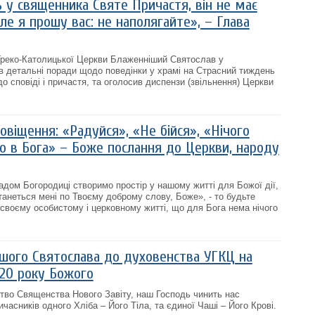
ь у священника Святе Причастя, він не має
ле я прошу вас: не наполягайте», – Глава
 Греко-Католицької Церкви Блаженніший Святослав у
в детальні поради щодо поведінки у храмі на Страсний тиждень
 сповіді і причастя, та оголосив диспензи (звільнення) Церкви
овіщення: «Радуйся», «Не бійся», «Нічого
 в Бога» – Боже послання до Церкви, народу
адом Богородиці створимо простір у нашому житті для Божої дії,
танеться мені по Твоєму доброму слову, Боже», - то будьте
 своєму особистому і церковному житті, що для Бога нема нічого
шого Святослава до духовенства УГКЦ на
20 року Божого
тво Священства Нового Завіту, наш Господь чинить нас
часників одного Хліба – Його Тіла, та єдиної Чаші – Його Крові.