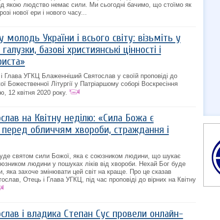
д якою людство немає сили. Ми сьогодні бачимо, що стоїмо як
озі нової ери і нового часу...
 молодь України і всього світу: візьміть у
 галузки, базові християнські цінності і
риста»
і Глава УГКЦ Блаженніший Святослав у своїй проповіді до
ої Божественної Літургії у Патріаршому соборі Воскресіння
, 12 квітня 2020 року.
лав на Квітну неділю: «Сила Божа є
перед обличчям хвороби, страждання і
буде святом сили Божої, яка є союзником людини, що шукає
оюзником людини у пошуках ліків від хвороби. Нехай Бог буде
 яка захоче змінювати цей світ на краще. Про це сказав
слав, Отець і Глава УГКЦ, під час проповіді до вірних на Квітну
слав і владика Степан Сус провели онлайн-