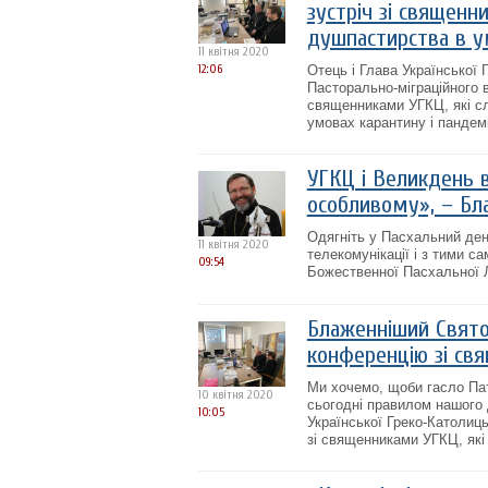
зустріч зі священн
душпастирства в у
11 квітня 2020
12:06
Отець і Глава Української
Пасторально-міграційного 
священниками УГКЦ, які сл
умовах карантину і пандемі
УГКЦ і Великдень 
особливому», – Бл
Одягніть у Пасхальний день
11 квітня 2020
телекомунікації і з тими 
09:54
Божественної Пасхальної Лі
Блаженніший Свято
конференцію зі свя
Ми хочемо, щоби гасло Па
10 квітня 2020
сьогодні правилом нашого 
10:05
Української Греко-Католиц
зі священниками УГКЦ, які 