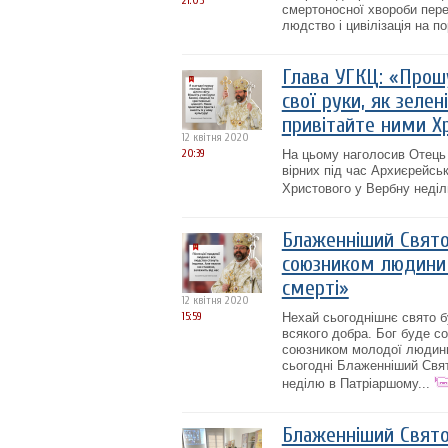
21:05
смертоносної хвороби пере
людство і цивілізація на пор
Глава УГКЦ: «Прошу
свої руки, як зелені
привітайте ними Х
12 квітня 2020
20:39
На цьому наголосив Отець 
вірних під час Архиєрейськ
Христового у Вербну неділю
Блаженніший Святос
союзником людини 
смерті»
12 квітня 2020
15:59
Нехай сьогоднішнє свято 
всякого добра. Бог буде с
союзником молодої людини,
сьогодні Блаженніший Свято
неділю в Патріаршому...
Блаженніший Свято