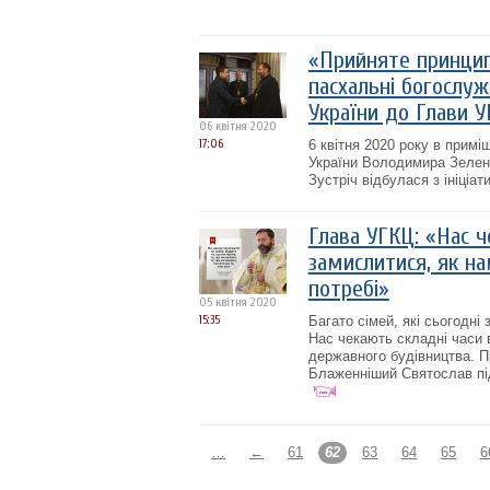
«Прийняте принцип
пасхальні богослуж
України до Глави 
06 квітня 2020
17:06
6 квітня 2020 року в прим
України Володимира Зелен
Зустріч відбулася з ініціа
Глава УГКЦ: «Нас ч
замислитися, як на
потребі»
05 квітня 2020
15:35
Багато сімей, які сьогодні
Нас чекають складні часи 
державного будівництва. П
Блаженніший Святослав під
…
←
61
62
63
64
65
6