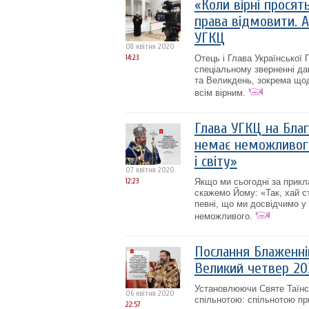
«Коли вірні просят
права відмовити. А
УГКЦ
08 квітня 2020
14:23
Отець і Глава Української
спеціальному зверненні да
та Великдень, зокрема щодо
всім вірним.
Глава УГКЦ на Благ
немає неможливого
і світу»
07 квітня 2020
12:23
Якщо ми сьогодні за прикл
скажемо Йому: «Так, хай с
певні, що ми досвідчимо у
неможливого.
Послання Блаженні
Великий четвер 20
Установлюючи Святе Таїнс
06 квітня 2020
спільнотою: спільнотою при
22:57