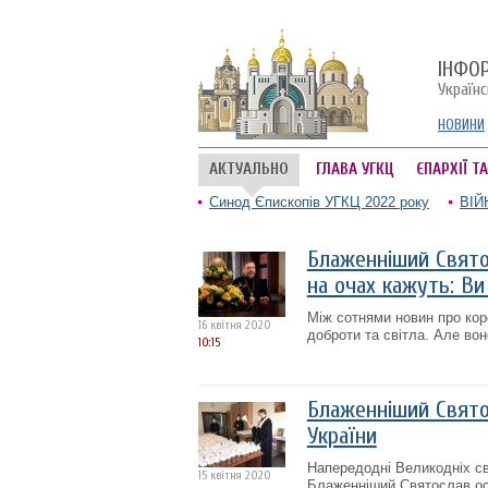
ІНФО
Україн
НОВИНИ
АКТУАЛЬНО
ГЛАВА УГКЦ
ЄПАРХІЇ Т
Синод Єпископів УГКЦ 2022 року
ВІЙ
Блаженніший Святос
на очах кажуть: В
Між сотнями новин про коро
16 квітня 2020
доброти та світла. Але воно
10:15
Блаженніший Святос
України
Напередодні Великодніх св
15 квітня 2020
Блаженніший Святослав осв