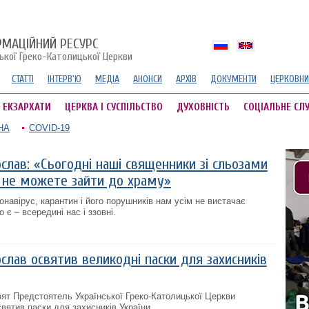
РМАЦІЙНИЙ РЕСУРС
ської Греко-Католицької Церкви
СТАТТІ
ІНТЕРВ'Ю
МЕДІА
АНОНСИ
АРХІВ
ДОКУМЕНТИ
ЦЕРКОВНИ
А ЕКЗАРХАТИ
ЦЕРКВА І СУСПІЛЬСТВО
ДУХОВНІСТЬ
СОЦІАЛЬНЕ СЛ
НА
COVID-19
лав: «Сьогодні наші священники зі сльозами
и не можете зайти до храму»
навірус, карантин і його порушників нам усім не вистачає
 є – всередині нас і ззовні.
лав освятив великодні паски для захисників
ят Предстоятель Української Греко-Католицької Церкви
ятив паски для захисників України.