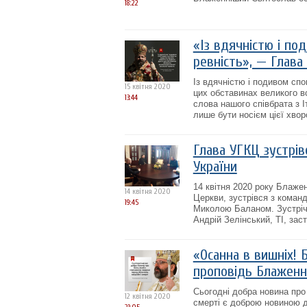
18:22
«Із вдячністю і по
ревність», — Глава
Із вдячністю і подивом сп
15 квітня 2020
цих обставинах великого в
13:44
слова нашого співбрата з І
лише бути носієм цієї хвор
Глава УГКЦ зустрів
України
14 квітня 2020 року Блаже
14 квітня 2020
Церкви, зустрівся з коман
19:45
Миколою Баланом. Зустріч 
Андрій Зелінський, ТІ, зас
«Осанна в вишніх! 
проповідь Блаженн
Сьогодні добра новина про
12 квітня 2020
смерті є доброю новиною 