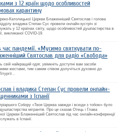
иками з 12 країн щодо особливостей
мовах карантину
 Греко-Католицької Церкви Блаженніший Святослав і голова
відділу владика Степан Сус провели онлайн-зустріч зі
ужать у 12 країнах світу, щодо особливостей душпастирства в
ї, викликаної COVID-19.
в час пандемії. «Мусимо святкувати по-
аженніший Святослав для радіо «Свобода»
 свій найкращий одяг, увімкніть доступні вам засоби
самими жестами, тим самим співом долучіться духовно до
тургії...
слав і владика Степан Сус провели онлайн-
щенниками з Іспанії
тріаршого Собору «Твоя Церква завжди і всюди з тобою» було
душпастирства мігрантів. Про це сказав Отець і Глава
ької Церкви Блаженніший Святослав під час онлайн-конференції
служать в Іспанії.