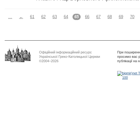
…
←
61
62
63
64
65
66
67
68
69
70
Офіційний інформаційний ресурс
При поширенні
Української Греко-Католицької Церкви
просимо вас р
©2004–2026
публікації на 