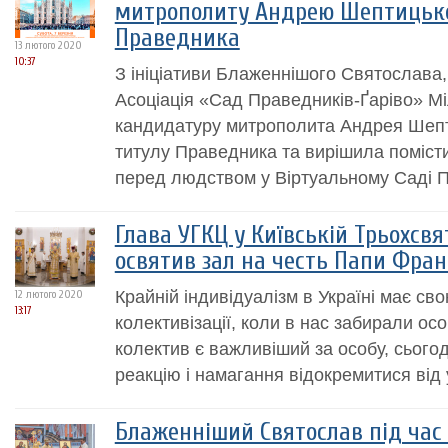
митрополиту Андрею Шептицьк
Праведника
13 лютого 2020
10:37
З ініціативи Блаженнішого Святослава,
Асоціація «Сад Праведників-Ґаріво» М
кандидатуру митрополита Андрея Шепт
титулу Праведника та вирішила помістит
перед людством у Віртуальному Саді П
Глава УГКЦ у Київській Трьохсвя
освятив зал на честь Папи Фра
Крайній індивідуалізм в Україні має сво
12 лютого 2020
13:17
колективізації, коли в нас забирали осо
колектив є важливіший за особу, сього
реакцію і намагання відокремитися від у
Блаженніший Святослав під час