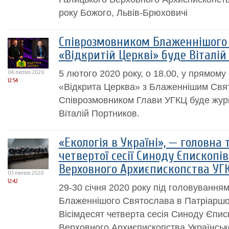
року Божого, Львів-Брюховичі
Співрозмовником Блаженнішого 
«Відкритій Церкві» буде Віталі
5 лютого 2020 року, о 18.00, у прямому
04 лютого 2020
12:54
«Відкрита Церква» з Блаженнішим Свя
Співрозмовником Глави УГКЦ буде журн
Віталій Портников.
«Екологія в Україні», — головна
четвертої сесії Синоду Єпископі
Верховного Архиєпископства УГ
03 лютого 2020
12:42
29-30 січня 2020 року під головування
Блаженнішого Святослава в Патріаршом
Вісімдесят четверта сесія Синоду Єпис
Верховного Архиєпископства Українськ