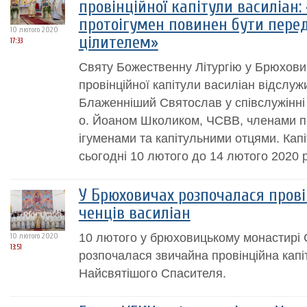
провінційної капітули василіан
протоігумен повинен бути пере
10 лютого 2020
цілителем»
17:33
Святу Божественну Літургію у Брюхови
провінційної капітули василіан відслу
Блаженніший Святослав у співслужінні 
о. Йоаном Школиком, ЧСВВ, членами пр
ігуменами та капітульними отцями. Кап
сьогодні 10 лютого до 14 лютого 2020 ро
У Брюховичах розпочалася прові
ченців василіан
10 лютого у брюховицькому монастирі
10 лютого 2020
13:51
розпочалася звичайна провінційна капіт
Найсвятішого Спасителя.