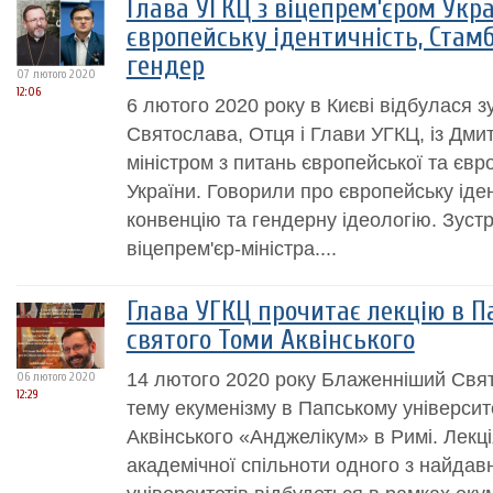
Глава УГКЦ з віцепрем’єром Укр
європейську ідентичність, Стам
гендер
07 лютого 2020
12:06
6 лютого 2020 року в Києві відбулася 
Святослава, Отця і Глави УГКЦ, із Дми
міністром з питань європейської та євро
України. Говорили про європейську іде
конвенцію та гендерну ідеологію. Зустрі
віцепрем'єр-міністра....
Глава УГКЦ прочитає лекцію в П
святого Томи Аквінського
14 лютого 2020 року Блаженніший Свят
06 лютого 2020
12:29
тему екуменізму в Папському університ
Аквінського «Анджелікум» в Римі. Лекц
академічної спільноти одного з найдав