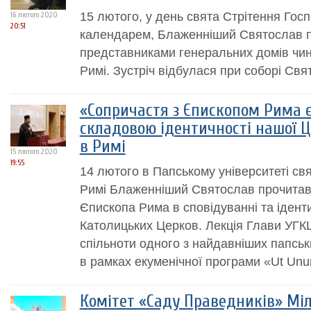
15 лютого, у день свята Стрітення Гос
16 лютого 2020
20:51
календарем, Блаженніший Святослав про
представниками генеральних домів чин
Римі. Зустріч відбулася при соборі Свят
«Сопричастя з Єпископом Рима є
складовою ідентичності нашої Ц
в Римі
15 лютого 2020
19:55
14 лютого в Папському університеті свя
Римі Блаженніший Святослав прочитав
Єпископа Рима в сповідуванні та ідент
Католицьких Церков. Лекція Глави УГК
спільноти одного з найдавніших папськ
в рамках екуменічної програми «Ut Unum
Комітет «Саду Праведників» Міл