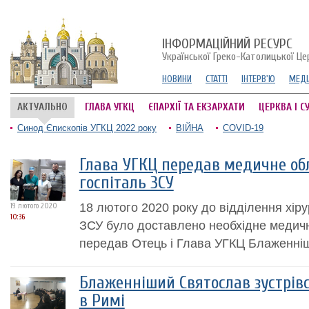
ІНФОРМАЦІЙНИЙ РЕСУРС
Української Греко-Католицької Це
НОВИНИ
СТАТТІ
ІНТЕРВ'Ю
МЕДІ
АКТУАЛЬНО
ГЛАВА УГКЦ
ЄПАРХІЇ ТА ЕКЗАРХАТИ
ЦЕРКВА І С
Синод Єпископів УГКЦ 2022 року
ВІЙНА
COVID-19
Глава УГКЦ передав медичне об
госпіталь ЗСУ
18 лютого 2020 року до відділення хірур
19 лютого 2020
10:36
ЗСУ було доставлено необхідне медич
передав Отець і Глава УГКЦ Блаженні
Блаженніший Святослав зустрів
в Римі