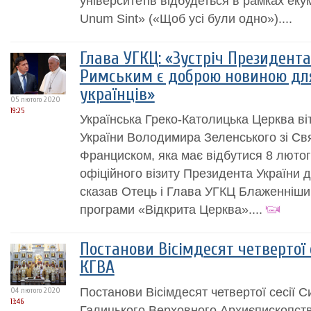
університетів відбудеться в рамках еку
Unum Sint» («Щоб усі були одно»)....
Глава УГКЦ: «Зустріч Президент
Римським є доброю новиною для
українців»
05 лютого 2020
19:25
Українська Греко-Католицька Церква ві
України Володимира Зеленського зі С
Франциском, яка має відбутися 8 лютог
офіційного візиту Президента України до
сказав Отець і Глава УГКЦ Блаженніши
програми «Відкрита Церква»....
Постанови Вісімдесят четвертої 
КГВА
Постанови Вісімдесят четвертої сесії 
04 лютого 2020
13:46
Галицького Верховного Архиєпископств