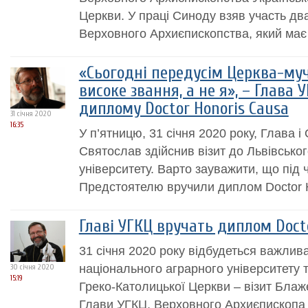
Церкви. У праці Синоду взяв участь дв
Верховного Архиєпископства, який має 
«Сьогодні передусім Церква-му
високе звання, а не я», – Глава 
диплому Doctor Honoris Causa
31 січня 2020
16:35
У п’ятницю, 31 січня 2020 року, Глава
Святослав здійснив візит до Львівсько
університету. Варто зауважити, що під 
Предстоятелю вручили диплом Doctor 
Главі УГКЦ вручать диплом Doct
31 січня 2020 року відбудеться важлива
національного аграрного університету т
30 січня 2020
15:19
Греко-Католицької Церкви – візит Бла
Глави УГКЦ, Верховного Архиєпископа 