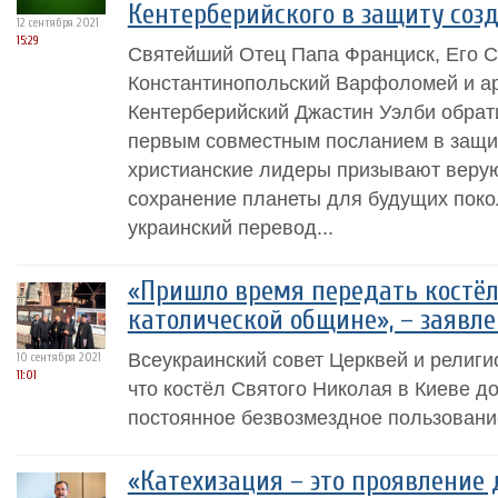
Кентерберийского в защиту соз
12 сентября 2021
15:29
Святейший Отец Папа Франциск, Его 
Константинопольский Варфоломей и а
Кентерберийский Джастин Уэлби обрати
первым совместным посланием в защит
христианские лидеры призывают верую
сохранение планеты для будущих поко
украинский перевод...
«Пришло время передать костёл
католической общине», – заявл
Всеукраинский совет Церквей и религи
10 сентября 2021
11:01
что костёл Святого Николая в Киеве д
постоянное безвозмездное пользовани
«Катехизация – это проявление 