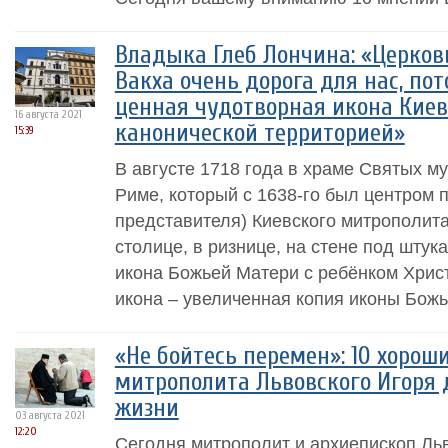
Владыка Глеб Лончина: «Церков
Вакха очень дорога для нас, пот
ценная чудотворная икона Киев
16 августа 2021
канонической территорией»
15:39
В августе 1718 года в храме Святых му
Риме, который с 1638-го был центром 
представителя) Киевского митрополит
столице, в ризнице, на стене под шту
икона Божьей Матери с ребёнком Хрис
икона – увеличенная копия иконы Божье
«Не бойтесь перемен»: 10 хороши
митрополита Львовского Игоря 
жизни
03 августа 2021
12:20
Сегодня митрополит и архиепископ Ль