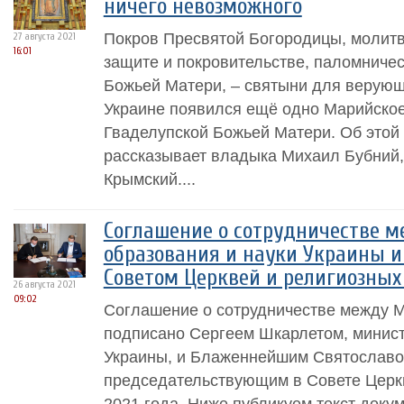
ничего невозможного
Покров Пресвятой Богородицы, молитв
27 августа 2021
16:01
защите и покровительстве, паломниче
Божьей Матери, – святыни для верующ
Украине появился ещё одно Марийское
Гваделупской Божьей Матери. Об этой 
рассказывает владыка Михаил Бубний,
Крымский....
Соглашение о сотрудничестве 
образования и науки Украины 
Советом Церквей и религиозных
26 августа 2021
09:02
Соглашение о сотрудничестве между
подписано Сергеем Шкарлетом, минист
Украины, и Блаженнейшим Святославо
председательствующим в Совете Церкве
2021 года. Ниже публикуем текст докум