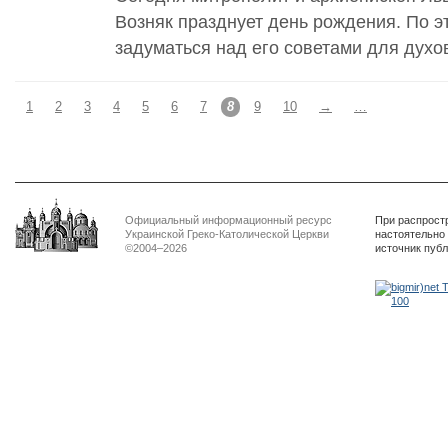
Возняк празднует день рождения. По 
задуматься над его советами для духо
1
2
3
4
5
6
7
8
9
10
→
…
Официальный информационный ресурс
При распрост
Украинской Греко-Католической Церкви
настоятельно
©2004–2026
источник пуб