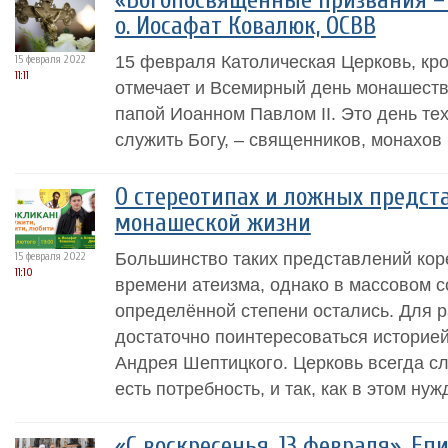
«Богопосвящённые призвания – э
о. Иосафат Ковалюк, ОСВВ
15 февраля Католическая Церковь, кр
15 февраля 2022
11:11
отмечает и Всемирный день монашеств
папой Иоанном Павлом II. Это день тех
служить Богу, – священников, монахов 
О стереотипах и ложных предст
монашеской жизни
Большинство таких представлений кор
15 февраля 2022
11:10
времени атеизма, однако в массовом с
определённой степени остались. Для р
достаточно поинтересоваться историе
Андрея Шептицкого. Церковь всегда сл
есть потребность, и так, как в этом нуж
«С воскресенья, 13 февраля». Еп