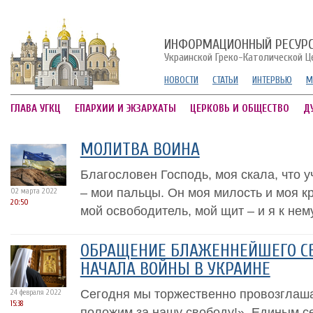
ИНФОРМАЦИОННЫЙ РЕСУР
Украинской Греко-Католической Ц
НОВОСТИ
СТАТЬИ
ИНТЕРВЬЮ
М
ГЛАВА УГКЦ
ЕПАРХИИ И ЭКЗАРХАТЫ
ЦЕРКОВЬ И ОБЩЕСТВО
Д
МОЛИТВА ВОИНА
Благословен Господь, моя скала, что уч
– мои пальцы. Он моя милость и моя к
02 марта 2022
20:50
мой освободитель, мой щит – и я к нем
ОБРАЩЕНИЕ БЛАЖЕННЕЙШЕГО СВ
НАЧАЛА ВОЙНЫ В УКРАИНЕ
Сегодня мы торжественно провозглаша
24 февраля 2022
15:38
положим за нашу свободу!». Единым с