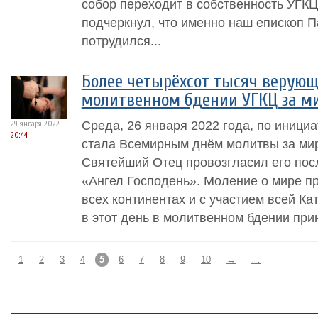
собор переходит в собственность УГК
подчеркнул, что именно наш епископ 
потрудился...
Более четырёхсот тысяч верующ
молитвенном бдении УГКЦ за м
Среда, 26 января 2022 года, по иници
29 января 2022
20:44
стала Всемирным днём ​​молитвы за мир
Святейший Отец провозгласил его пос
«Ангел Господень». Моление о мире пр
всех континентах и ​​с участием всей К
в этот день в молитвенном бдении прин
1
2
3
4
5
6
7
8
9
10
→
…