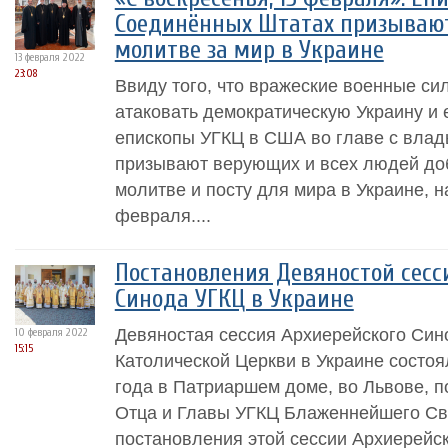
Соединённых Штатах призывают
молитве за мир в Украине
13 февраля 2022
23:08
Ввиду того, что вражеские военные си
атаковать демократическую Украину и
епископы УГКЦ в США во главе с влад
призывают верующих и всех людей доб
молитве и посту для мира в Украине, н
февраля....
Постановления Девяностой сесс
Синода УГКЦ в Украине
Девяностая сессия Архиерейского Сино
10 февраля 2022
15:15
Католической Церкви в Украине состоя
года в Патриаршем доме, во Львове, 
Отца и Главы УГКЦ Блаженнейшего Св
постановления этой сессии Архиерейс