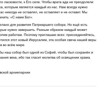
Его ласковости, к Его силе. Чтобы врата ада не преодолели
а, которым является каждый из нас. Нам всегда нужно
нас никогда не оставлял, не оставляет и не оставит. Мы
мнить: «С нами Бог».
делано для развития Патриаршего собора. Но ещё есть
орые нужно завершить. Разным образом каждый может
 этим работам. Поэтому приглашаю всех: присоединяйтесь,
ветился этот новый Иерусалим, эта особая свеча нашей веры
в во всём мире.
обы наш собор был одной из Софий, чтобы был сохранён и
ания века, ибо так гласит молитва об освящении храма.
вской архиепархии