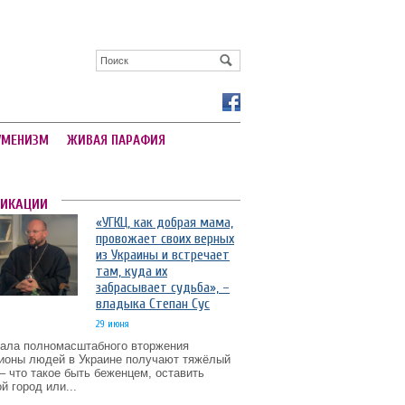
УМЕНИЗМ
ЖИВАЯ ПАРАФИЯ
ЛИКАЦИИ
«УГКЦ, как добрая мама,
провожает своих верных
из Украины и встречает
там, куда их
забрасывает судьба», –
владыка Степан Сус
29 июня
чала полномасштабного вторжения
ионы людей в Украине получают тяжёлый
– что такое быть беженцем, оставить
й город или...