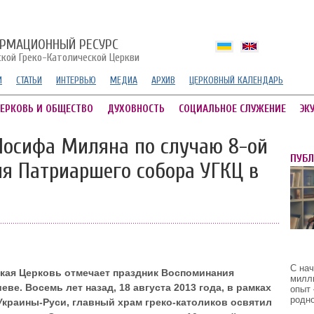
РМАЦИОННЫЙ РЕСУРС
ской Греко-Католической Церкви
И
СТАТЬИ
ИНТЕРВЬЮ
МЕДИА
АРХИВ
ЦЕРКОВНЫЙ КАЛЕНДАРЬ
ЕРКОВЬ И ОБЩЕСТВО
ДУХОВНОСТЬ
СОЦИАЛЬНОЕ СЛУЖЕНИЕ
ЭК
Иосифа Миляна по случаю 8-ой
ПУБ
я Патриаршего собора УГКЦ в
С на
ская Церковь отмечает праздник Воспоминания
милл
е. Восемь лет назад, 18 августа 2013 года, в рамках
опыт 
родно
Украины-Руси, главный храм греко-католиков освятил