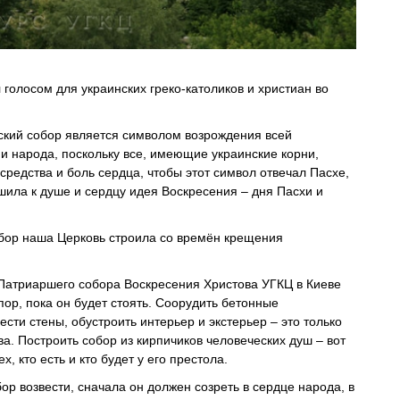
л голосом для украинских греко-католиков и христиан во
ский собор является символом возрождения всей
 и народа, поскольку все, имеющие украинские корни,
средства и боль сердца, чтобы этот символ отвечал Пасхе,
шила к душе и сердцу идея Воскресения – дня Пасхи и
бор наша Церковь строила со времён крещения
 Патриаршего собора Воскресения Христова УГКЦ в Киеве
пор, пока он будет стоять. Соорудить бетонные
сти стены, обустроить интерьер и экстерьер – это только
ва. Построить собор из кирпичиков человеческих душ – вот
х, кто есть и кто будет у его престола.
ор возвести, сначала он должен созреть в сердце народа, в