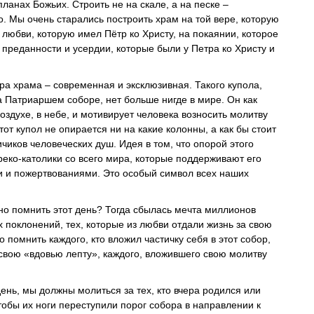
планах Божьих. Строить не на скале, а на песке –
. Мы очень старались построить храм на той вере, которую
 любви, которую имел Пётр ко Христу, на покаянии, которое
 преданности и усердии, которые были у Петра ко Христу и
ра храма – современная и эксклюзивная. Такого купола,
а Патриаршем соборе, нет больше нигде в мире. Он как
воздухе, в небе, и мотивирует человека возносить молитву
от купол не опирается ни на какие колонны, а как бы стоит
ичиков человеческих душ. Идея в том, что опорой этого
реко-католики со всего мира, которые поддерживают его
 и пожертвованиями. Это особый символ всех наших
жно помнить этот день? Тогда сбылась мечта миллионов
 поклонений, тех, которые из любви отдали жизнь за свою
о помнить каждого, кто вложил частичку себя в этот собор,
 свою «вдовью лепту», каждого, вложившего свою молитву
день, мы должны молиться за тех, кто вчера родился или
тобы их ноги переступили порог собора в направлении к