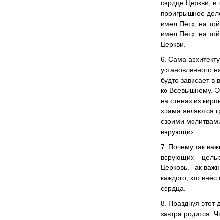
сердце Церкви, в 
проигрышное дело
имел Пётр, на той
имел Пётр, на той
Церкви.
6. Сама архитекту
установленного н
будто зависает в 
ко Всевышнему. Эт
на стенах из кирп
храма являются г
своими молитвами
верующих.
7. Почему так ва
верующих – целых
Церковь. Так важн
каждого, кто внёс
сердца.
8. Празднуя этот 
завтра родится. Ч