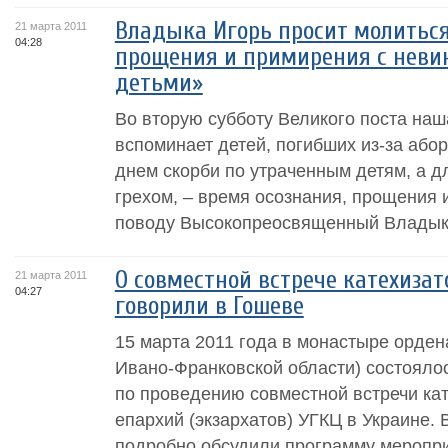
Владыка Игорь просит молиться
21 марта 2011
04:28
прощения и примирения с нев
детьми»
Во вторую субботу Великого поста наш
вспоминает детей, погибших из-за абор
днем скорби по утраченным детям, а дл
грехом, – время осознания, прощения 
поводу Высокопреосвященный Владыка 
О совместной встрече катехизат
21 марта 2011
04:27
говорили в Гошеве
15 марта 2011 года в монастыре ордена
Ивано-Франковской области) состоялос
по проведению совместной встречи кат
епархий (экзархатов) УГКЦ в Украине. 
подробно обсудили программу мероприя