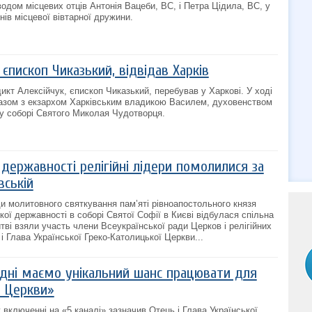
водом місцевих отців Антонія Вацеби, ВС, і Петра Цідила, ВС, у
нів місцевої вівтарної дружини.
єпископ Чиказький, відвідав Харків
икт Алексійчук, єпископ Чиказький, перебував у Харкові. У ході
разом з екзархом Харківським владикою Василем, духовенством
у соборі Святого Миколая Чудотворця.
 державності релігійні лідери помолилися за
вській
ди молитовного святкування пам’яті рівноапостольного князя
ої державності в соборі Святої Софії в Києві відбулася спільна
тві взяли участь члени Всеукраїнської ради Церков і релігійних
 і Глава Української Греко-Католицької Церкви...
одні маємо унікальний шанс працювати для
і Церкви»
включенні на «5 каналі» зазначив Отець і Глава Української