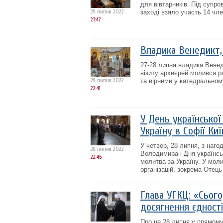
для вівтарників. Під супро
29 липня 2022
заході взяло участь 14 чле
23:47
Владика Венедикт, 
27-28 липня владика Венед
візиту архиєрей молився 
29 липня 2022
та вірними у катедральном
22:41
У День української
Україну в Софії Киї
У четвер, 28 липня, з наго
28 липня 2022
Володимира і Дня українськ
22:46
молитва за Україну. У моли
організацій, зокрема Отець
Глава УГКЦ: «Сьог
досягнення єдност
Про це 28 липня у прямому 