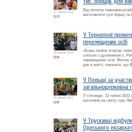
тис. борщів для ві
Від початку повномасштабн
27 липня 2022
виготовляти сухі борщі та 
12:07
У Тернополі провел
переміщених осіб
«Божа любов огортає тебе»
26 липня 2022
спільно з духівником о. Р
13:54
переміщених осіб. Метою з
дію в житті, показати, що 
У Польщі за участю
загальноцерковна п
У п’ятницю, 22 липня 2022
26 липня 2022
католиків на святу гору Яв
12:47
У Трускавці відбул
Одеського екзарха