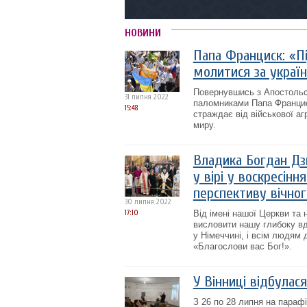
НОВИНИ
Папа Франциск: «П
молитися за украї
Повернувшись з Апостольськ
31 липня 2022
паломниками Папа Франциск
15:48
страждає від військової аг
миру.
Владика Богдан Дзю
у вірі у воскресінн
перспективу вічно
30 липня 2022
17:10
Від імені нашої Церкви та
висловити нашу глибоку вд
у Німеччині, і всім людям д
«Благослови вас Бог!».
У Вінниці відбулас
З 26 по 28 липня на параф