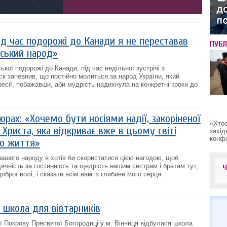
ід час подорожі до Канади я не переставав
ПУБЛ
нський народ»
ої подорожі до Канади, під час недільної зустрічі з
 запевнив, що постійно молиться за народ України, який
ресії, побажавши, аби мудрість надихнула на конкретні кроки до
рах: «Хочемо бути носіями надії, закоріненої
«Хтос
я Христа, яка відкриває вже в цьому світі
захід
конфл
го життя»
 нашого народу я хотів би скористатися цією нагодою, щоб
ячність за гостинність та щедрість нашим сестрам і братам тут,
оброї волі, і сказати всім вам із глибини мого серця:
я школа для вівтарників
ії Покрову Пресвятої Богородиці у м. Вінниця відбулася школа