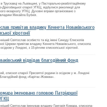
 в Трускавці на Львівщині, у Пасторально-реабілітаційному
о-Дрогобицької єпархії УГКЦ, відбулися реколекції для
го екзархату УГКЦ. Духовні вправи організовано з
 владики Михайла Бубнія.
слав привітав владику Кеннета Новаківського
ської хіротонії
ніший Святослав особисто та від імені Синоду Єпископів
ької Церкви привітав владику Кеннета Новаківського, єпископа
осідком у Лондоні, з 15-річчям єпископської хіротонії.
ваківський відвідав благодійний фонд
й, єпископ єпархії Пресвятої родини із осідком у м. Лондоні
в Благодійний фонд «Карітас-Жовква».
Комара іменовано головою Патріаршої
 УГКЦ
ніший Святослав іменував владику Григорія Комара, єпископа-