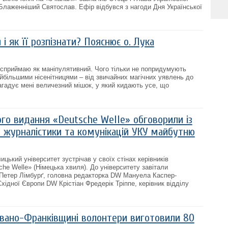
Блаженніший Святослав. Ефір відбувся з нагоди Дня Української
і як її розпізнати? Пояснює о. Лука
сприймаю як маніпулятивний. Чого тільки не попридумують
більшими нісенітницями – від звичайних магічних уявлень до
агадує мені величезний мішок, у який кидають усе, що
го видання «Deutsche Welle» обговорили із
журналістики та комунікацій УКУ майбутню
ицький університет зустрічав у своїх стінах керівників
he Welle» (Німецька хвиля). До університету завітали
Петер Лімбурґ, головна редакторка DW Мануела Каспер-
Східної Європи DW Крістіан Фредерік Тріппе, керівник відділу
 Івано-Франківщині волонтери виготовили 80