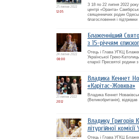
З 18 по 22 липня 2022 року
25 липня 2022
центрі «Оранта» Самбірськ
12:05
священничих родин Одесько
благословення і підтримки
Блаженніший Свято
з 15-річчям єпископ
Отець і Глава УГКЦ Блажен
24 липня 2022
Української Греко-Католиц
08:00
єпархії Пресвятої родини з 
Владика Кеннет Но
«Карітас-Жовква»
Владика Кеннет Новаківськи
23 липня 2022
(Великобританія), відвіда
20:12
Владику Григорія 
літургійної комісії
Отець і Глава УГКЦ Блажен