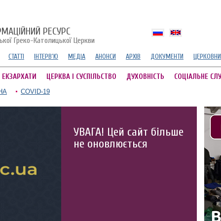
РМАЦІЙНИЙ РЕСУРС
ської Греко-Католицької Церкви
СТАТТІ
ІНТЕРВ'Ю
МЕДІА
АНОНСИ
АРХІВ
ДОКУМЕНТИ
ЦЕРКОВНИ
А ЕКЗАРХАТИ
ЦЕРКВА І СУСПІЛЬСТВО
ДУХОВНІСТЬ
СОЦІАЛЬНЕ СЛ
НА
COVID-19
УВАГА! Цей сайт більше
не оновлюється