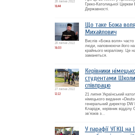
28 липня 2022
Греко-Католицької Церкви 
16:44
Державності.
Що таке Божа воля 
Михайлович
Вислів «Божа воля» часто 
28 липня 2022
люди, наповнюючи його най
16:03
крайнього моралізму. Це н
заманеться.
Керівники німецько
студентами Школи 
співпрацю
27 липня 2022
12:22
21 липня Український катол
німецького видання «Deutsc
генеральний директор DW 
Кларідж, керівник відділу 
зв’язків з...
У парафії УГКЦ на