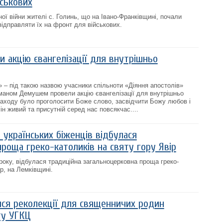
йськових
ої війни жителі с. Голинь, що на Івано-Франківщині, почали
відправляти їх на фронт для військових.
и акцію євангелізації для внутрішньо
 – під такою назвою учасники спільноти «Діяння апостолів»
оманом Демушем провели акцію євангелізації для внутрішньо
аходу було проголосити Боже слово, засвідчити Божу любов і
Він живий та присутній серед нас повсякчас....
 українських біженців відбулася
роща греко-католиків на святу гору Явір
 року, відбулася традиційна загальноцерковна проща греко-
ір, на Лемківщині.
ися реколекції для священничих родин
ту УГКЦ