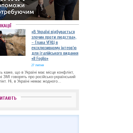
ІКАЦІЇ
«В Україні відбувається
злочин проти людства»,
– Глава УГКЦ в
ексклюзивному інтерв’ю
для італійського видання
«Il Foglio»
27 липня
ь каже, що в Україні має місце конфлікт,
ні ЗМІ говорять про російсько-український
ікт. Ні, в Україні немає жодного...
ЧИТАЮТЬ