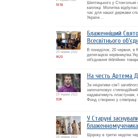
Шептицького у Стокгольмі 
10:56
каплиці. Молитва відбулася
час для нашої держави спі
Україні....
Блаженніший Свято
Всесвітнього об’єд
В понеділок, 20 червня, в
20 червня 2022
делегацією керівництва Укр
14:20
об'єднання біблійних товар
На честь Артема Д
За ініціативи сім’ї загибл
започатковує стипендійний
20 червня 2022
надаватимуть пластунам, я
13:34
Фонд створено у співпраці
У Старуні заснувал
блаженномученика
Щороку в третю неділю чер
20 червня 2022