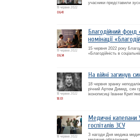
учасники представили зусил
19 червня 2022
06:41
Благодійний фонд 
номінації «Благодій
15 червня 2022 року Благо
19 червня 2022
«Благодійність в соціальні
06:34
На війні загинув с
18 червня зранку неподалік
річний Артем Димид, син г
18 червня 2022
іконописиці Іванни Крип’як
18:01
Медичні капелани 
госпіталів ЗСУ
З нагоди Дня медика медич
18 червня 2022
медичне обладнання.