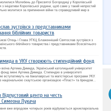
молилися Молебень до Пресвятої Богородиці у Королівській
 з ініціативи Королівської родини, щоб саме у такий непростий
льно молитися за припинення війни та справедливий мир в
слав зустрівся з представниками
нання біблійних товариств
 Києві Отець і Глава УГКЦ Блаженніший Святослав зустрівся з
аїнського біблійного товариства і представниками Всесвітнього
иств.
имида в УКУ створюють стипендійний фонд
ого воїна Артема Димида, Український католицький університет
 фонд імені Артема Димида. Стипендію в університеті
кі вступатимуть на бакалаврські та магістерські програми УКУ.
 з національною скаутською організацією «Пласт» та брендом...
и Відпустовий центр на честь
 Симеона Лукача
вня вже впродовж чотирьох років відбувається архиєпархіальна