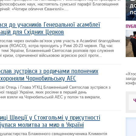
філософських наук, настоятель сумської парафії Благовіщення
ічей: «Чотири обличчя Євангелії»....
ся до учасників Генеральної асамблеї
ПУБЛ
зацій для Східних Церков
ослав через онлайн-зв’язок узяв участь в Асамблеї благодійних
ерков (ROACO), котра проходить у Римі 20-23 червня. Під час
ї темі України, Блаженніший Святослав розповів про служіння
 кризи, спричиненої військовою агресією росії проти...
слав зустрівся з родичами полонених
«Хтос
 охороняли Чорнобильську АЕС
захід
конфл
иєві Отець і Глава УГКЦ Блаженніший Святослав зустрівся з
ої гвардії України, яких росіяни в перший день
ня взяли на Чорнобильській АЕС у полон та викрали,
лиці Швеції у Стокгольмі у присутності
булася молитва за мир в Україні
ні душпастирства Блаженного священномученика Климентія