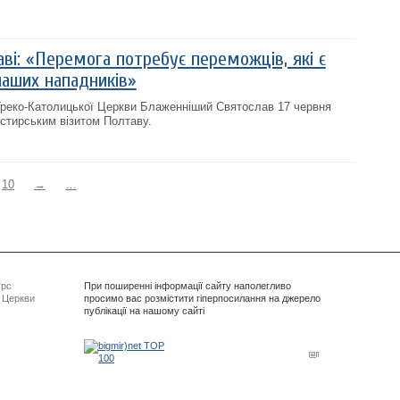
ві: «Перемога потребує переможців, які є
наших нападників»
 Греко-Католицької Церкви Блаженніший Святослав 17 червня
астирським візитом Полтаву.
10
→
…
урс
При поширенні інформації сайту наполегливо
ї Церкви
просимо вас розмістити гіперпосилання на джерело
публікації на нашому сайті