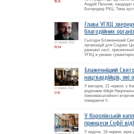
18:26
Андрій Пальчик, кандидат 
Богородиці РКЦ. Тема зустр
Глава УГКЦ звернув
благодійних органі
Сьогодні Блаженніший Свят
22 червня 2022
організацій для Східних Ц
19:04
ранкової сесії, присвячено
УГКЦ в умовах гуманітарної
Блаженніший Свято
нацгвардійців, які
У вівторок, 21 червня, у К
21 червня 2022
родичами бійців Національн
17:47
повномасштабного вторгнен
покидаючи її.
У Королівській кап
принцеси Софії від
У неділю, 19 червня, вір
21 червня 2022