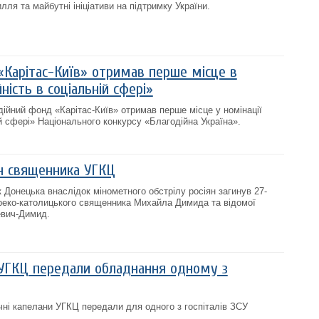
ля та майбутні ініціативи на підтримку України.
«Карітас-Київ» отримав перше місце в
ність в соціальній сфері»
дійний фонд «Карітас-Київ» отримав перше місце у номінації
й сфері» Національного конкурсу «Благодійна Україна».
ин священника УГКЦ
 Донецька внаслідок мінометного обстрілу росіян загинув 27-
реко-католицького священника Михайла Димида та відомої
евич-Димид.
УГКЦ передали обладнання одному з
ні капелани УГКЦ передали для одного з госпіталів ЗСУ