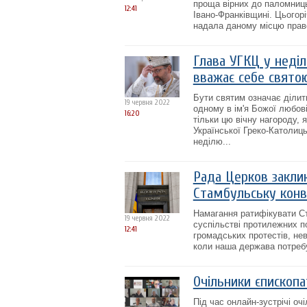
проща вірних до паломниць
12:41
Івано-Франківщині. Цьогор
надала даному місцю право 
Глава УГКЦ у неділ
вважає себе свято
Бути святим означає ділит
19 червня 2022
одному в ім'я Божої любові
16:20
тільки цю вічну нагороду, 
Української Греко-Католиц
неділю...
Рада Церков закли
Стамбульську конве
Намагання ратифікувати Ст
19 червня 2022
суспільстві протилежних п
12:41
громадських протестів, нев
коли наша держава потребує
Очільники єпископа
Під час онлайн-зустрічі оч