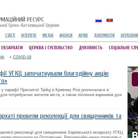
РМАЦІЙНИЙ РЕСУРС
ської Греко-Католицької Церкви
СТАТТІ
ІНТЕРВ'Ю
МЕДІА
АНОНСИ
АРХІВ
ДОКУМЕНТИ
ЦЕРКОВНИ
А ЕКЗАРХАТИ
ЦЕРКВА І СУСПІЛЬСТВО
ДУХОВНІСТЬ
СОЦІАЛЬНЕ СЛ
НА
COVID-19
афії УГКЦ започаткували благодійну акцію
го»
у парафії Пресвятої Трійці в Кривому Розі розпочалася зі
 для потребуючих жителів міста, а також ліплення вареників для
архаті провели реколекції для священників та
ршилися реколекції для священників Харківського екзархату УГКЦ
віднови проходили на Полтавщині. Реколекційні науки проводив о.