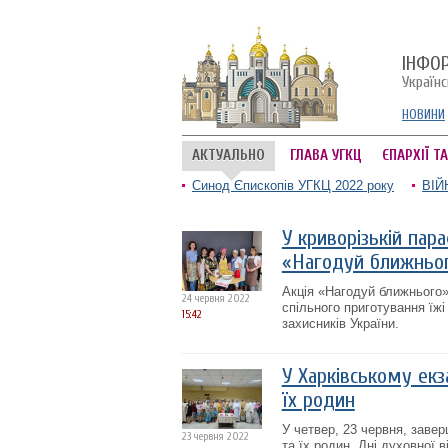
ІНФО
Україн
НОВИНИ
АКТУАЛЬНО
ГЛАВА УГКЦ
ЄПАРХІЇ Т
Синод Єпископів УГКЦ 2022 року
ВІЙ
У криворізькій пар
«Нагодуй ближньо
Акція «Нагодуй ближнього» 
24 червня 2022
спільного приготування їжі
15:42
захисників України.
У Харківському екз
їх родин
У четвер, 23 червня, заве
23 червня 2022
та їх родин. Дні духовної 