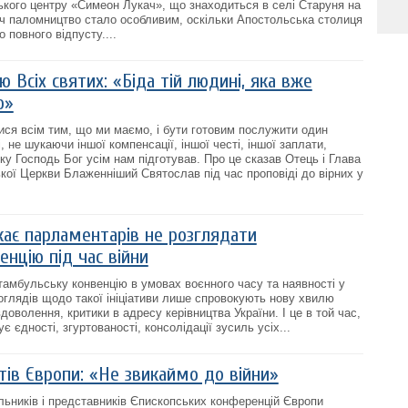
кого центру «Симеон Лукач», що знаходиться в селі Старуня на
іч паломництво стало особливим, оскільки Апостольська столиця
повного відпусту....
ю Всіх святих: «Біда тій людині, яка вже
ю»
ися всім тим, що ми маємо, і бути готовим послужити один
, не шукаючи іншої компенсації, іншої честі, іншої заплати,
яку Господь Бог усім нам підготував. Про це сказав Отець і Глава
ької Церкви Блаженніший Святослав під час проповіді до вірних у
кає парламентарів не розглядати
нцію під час війни
амбульську конвенцію в умовах воєнного часу та наявності у
оглядів щодо такої ініціативи лише спровокують нову хвилю
доволення, критики в адресу керівництва України. І це в той час,
 єдності, згуртованості, консолідації зусиль усіх...
тів Європи: «Не звикаймо до війни»
ільників і представників Єпископських конференцій Європи