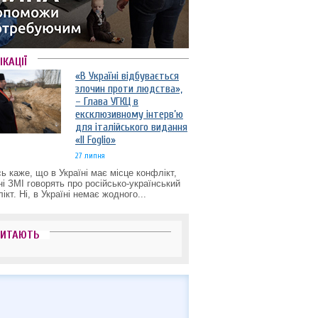
ІКАЦІЇ
«В Україні відбувається
злочин проти людства»,
– Глава УГКЦ в
ексклюзивному інтерв’ю
для італійського видання
«Il Foglio»
27 липня
ь каже, що в Україні має місце конфлікт,
ні ЗМІ говорять про російсько-український
ікт. Ні, в Україні немає жодного...
ЧИТАЮТЬ