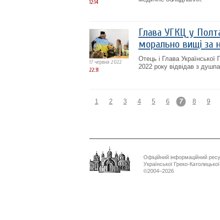
12:14
Глава УГКЦ у Полта
морально вищі за 
Отець і Глава Української
17 червня 2022
2022 року відвідав з душп
22:31
1
2
3
4
5
6
7
8
9
Офіційний інформаційний рес
Української Греко-Католицько
©2004–2026