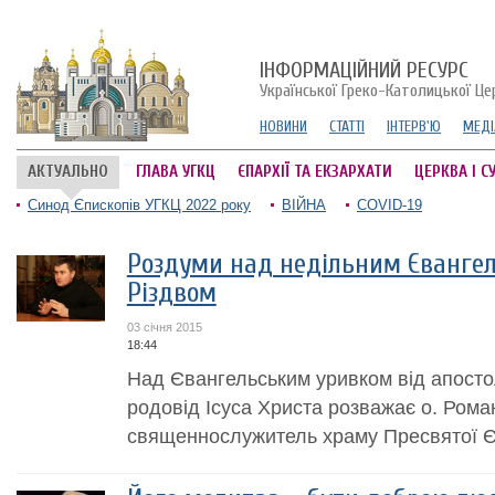
ІНФОРМАЦІЙНИЙ РЕСУРС
Української Греко-Католицької Це
НОВИНИ
СТАТТІ
ІНТЕРВ'Ю
МЕДІ
АКТУАЛЬНО
ГЛАВА УГКЦ
ЄПАРХІЇ ТА ЕКЗАРХАТИ
ЦЕРКВА І С
Синод Єпископів УГКЦ 2022 року
ВІЙНА
COVID-19
Роздуми над недільним Євангел
Різдвом
03 січня 2015
18:44
Над Євангельським уривком від апостол
родовід Ісуса Христа розважає о. Рома
священнослужитель храму Пресвятої Єв