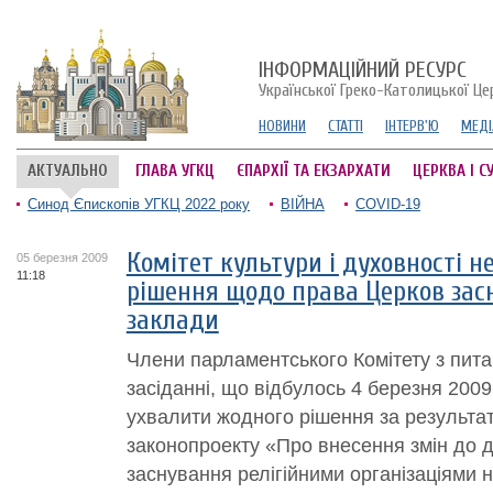
ІНФОРМАЦІЙНИЙ РЕСУРС
Української Греко-Католицької Це
НОВИНИ
СТАТТІ
ІНТЕРВ'Ю
МЕДІ
АКТУАЛЬНО
ГЛАВА УГКЦ
ЄПАРХІЇ ТА ЕКЗАРХАТИ
ЦЕРКВА І С
Синод Єпископів УГКЦ 2022 року
ВІЙНА
COVID-19
Комітет культури і духовності н
05 березня 2009
11:18
рішення щодо права Церков зас
заклади
Члени парламентського Комітету з питан
засіданні, що відбулось 4 березня 2009
ухвалити жодного рішення за результа
законопроекту «Про внесення змін до д
заснування релігійними організаціями н