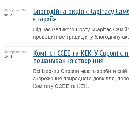
Благодійна акція «Карітасу Сам
05 березня 2009
09:03
єпархії»
Під час Великого Посту «Карітас Самбі
проводитиме традиційну благодійну ак
Комітет CCEE та KEK: У Європі є
05 березня 2009
10:41
пошанування створіння
Всі Церкви Європи мають зробити свій
збереження природного довкілля, пере
Комітету CCEE та KEK,