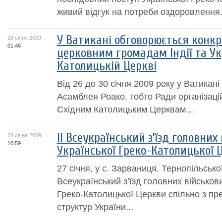
живий відгук на потреби оздоровлення..
У Ватикані обговорюється конк
28 січня 2009
01:46
церковним громадам Індії та Ук
Католицькій Церкві
Від 26 до 30 січня 2009 року у Ватикан
Асамблея Роако, тобто Ради організаці
Східним Католицьким Церквам...
ІІ Всеукраїнський з’їзд головних
28 січня 2009
10:59
Української Греко-Католицької 
27 січня, у с. Зарваниця, Тернопільської
Всеукраїнський з’їзд головних військов
Греко-Католицької Церкви спільно з п
структур України...