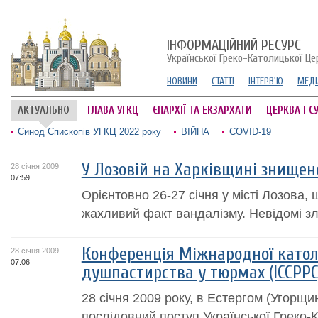
ІНФОРМАЦІЙНИЙ РЕСУРС
Української Греко-Католицької Це
НОВИНИ
СТАТТІ
ІНТЕРВ'Ю
МЕДІ
АКТУАЛЬНО
ГЛАВА УГКЦ
ЄПАРХІЇ ТА ЕКЗАРХАТИ
ЦЕРКВА І С
Синод Єпископів УГКЦ 2022 року
ВІЙНА
COVID-19
У Лозовій на Харківщині знище
28 січня 2009
07:59
Орієнтовно 26-27 січня у місті Лозова, 
жахливий факт вандалізму. Невідомі зл
Конференція Міжнародної католи
28 січня 2009
07:06
душпастирства у тюрмах (ICCPPC
28 січня 2009 року, в Естергом (Угорщ
послідовний поступ Української Греко-