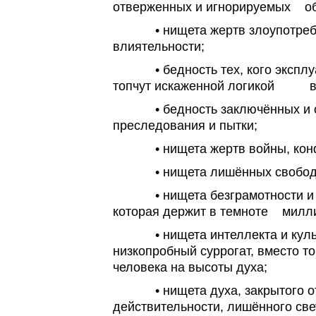
отверженных и игнорируемых о
• нищета жертв злоупотребл
влиятельности;
• бедность тех, кого эксплуа
топчут искаженной логикой вл
• бедность заключённых и об
преследования и пытки;
• нищета жертв войны, конфл
• нищета лишённых свободы, 
• нищета безграмотности и н
которая держит в темноте милл
• нищета интеллекта и культ
низкопробный суррогат, вместо т
человека на высоты духа;
• нищета духа, закрытого о
действительности, лишённого св