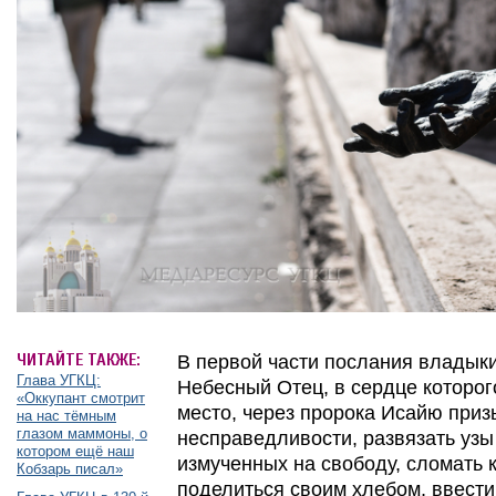
ЧИТАЙТЕ ТАКЖЕ:
В первой части послания владыки
Глава УГКЦ:
Небесный Отец, в сердце которо
«Оккупант смотрит
место, через пророка Исайю приз
на нас тёмным
глазом маммоны, о
несправедливости, развязать узы
котором ещё наш
измученных на свободу, сломать 
Кобзарь писал»
поделиться своим хлебом, ввести