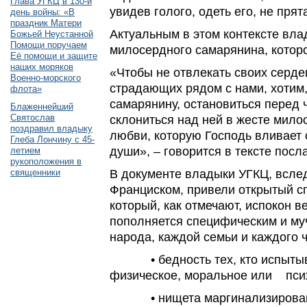
Глава УГКЦ в 130-й
увидев голого, одеть его, не прят
день войны: «В
праздник Матери
Актуальным в этом контексте вл
Божьей Неустанной
Помощи поручаем
милосердного самарянина, которо
Её помощи и защите
наших моряков
«Чтобы не отвлекать своих сердец
Военно-морского
страдающих рядом с нами, хотим
флота»
самарянину, остановиться перед 
Блаженнейший
Святослав
склониться над ней в жесте мило
поздравил владыку
любви, которую Господь вливает
Глеба Лончину с 45-
души», – говорится в тексте посл
летием
рукоположения в
священники
В документе владыки УГКЦ, всле
Франциском, привели открытый сп
который, как отмечают, испокон ве
пополняется специфическим и му
народа, каждой семьи и каждого 
• бедность тех, кто испытыва
физическое, моральное или пси
• нищета маргинализированн