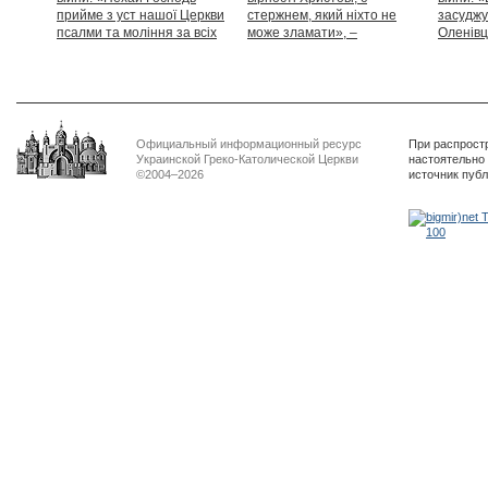
прийме з уст нашої Церкви
стержнем, який ніхто не
засуджу
псалми та моління за всіх
може зламати», –
Оленівці
тих, які особливо просять
Блаженніший Святослав
засудит
нашої молитви»
дикості
Официальный информационный ресурс
При распрост
Украинской Греко-Католической Церкви
настоятельно
©2004–2026
источник пуб