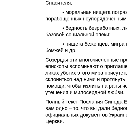
Спасителя;
• моральная нищета погрязши
порабощённых неупорядоченн
• бедность безработных, лиш
базовой социальной опеки;
• нищета беженцев, мигранто
бомжей и др.
Созерцая эти многочисленные пр
епископы вспоминают о приглаше
ликах убогих этого мира присутс
склониться над ними и протянуть 
помощи, чтобы
излить
на раны ч
утешения и милосердной любви.
Полный текст Послания Синода Е
вам одно – то, что вы дали бедно
официальных документов Украинс
Церкви.