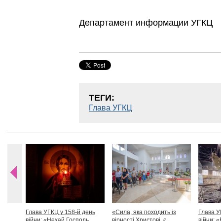
Департамент информации УГКЦ
ТЕГИ:
Глава УГКЦ
Глава УГКЦ у 158-й день
«Сила, яка походить із
Глава У
війни: «Нехай Господь
вірності Христові, є
війни: «