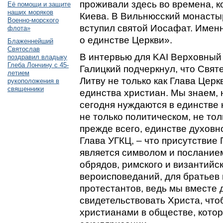
проживали здесь во времена, к
Её помощи и защите
наших моряков
Киева. В Вильнюсский монасты
Военно-морского
вступил святой Иосафат. Имен
флота»
о единстве Церкви».
Блаженнейший
Святослав
В интервью для KAI Верховный
поздравил владыку
Глеба Лончину с 45-
Галицкий подчеркнул, что Свят
летием
Литву не только как Глава Церкв
рукоположения в
священники
единства христиан. Мы знаем, 
сегодня нуждаются в единстве 
не только политическом, не тол
прежде всего, единстве духовн
Глава УГКЦ, – что присутствие 
является символом и посланием
обрядов, римского и византийск
вероисповеданий, для братьев
протестантов, ведь мы вместе
свидетельствовать Христа, чт
христианами в обществе, котор