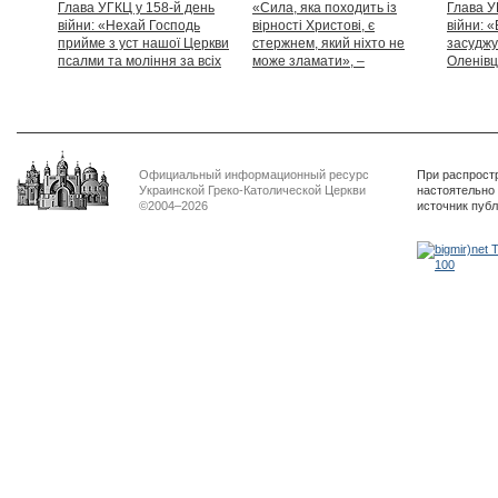
Глава УГКЦ у 158-й день
«Сила, яка походить із
Глава У
війни: «Нехай Господь
вірності Христові, є
війни: «
прийме з уст нашої Церкви
стержнем, який ніхто не
засуджу
псалми та моління за всіх
може зламати», –
Оленівці
тих, які особливо просять
Блаженніший Святослав
засудит
нашої молитви»
дикості
Официальный информационный ресурс
При распрост
Украинской Греко-Католической Церкви
настоятельно
©2004–2026
источник пуб