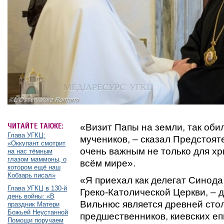
ЧИТАЙТЕ ТАКЖЕ:
«Визит Папы на земли, так об
Глава УГКЦ:
мучеников, – сказал Предстоят
«Оккупант смотрит
очень важным не только для хри
на нас тёмным
глазом маммоны, о
всём мире».
котором ещё наш
Кобзарь писал»
«Я приехал как делегат Синода
Глава УГКЦ в 130-й
Греко-Католической Церкви, – д
день войны: «В
Вильнюс является древней сто
праздник Матери
Божьей Неустанной
предшественников, киевских еп
Помощи поручаем