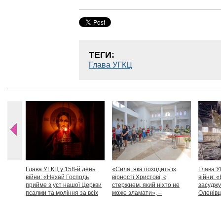
ТЕГИ:
Глава УГКЦ
Глава УГКЦ у 158-й день
«Сила, яка походить із
Глава У
війни: «Нехай Господь
вірності Христові, є
війни: «
прийме з уст нашої Церкви
стержнем, який ніхто не
засуджу
псалми та моління за всіх
може зламати», –
Оленівці
тих, які особливо просять
Блаженніший Святослав
засудит
нашої молитви»
дикості