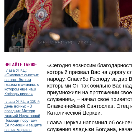
ЧИТАЙТЕ ТАКЖЕ:
«Сегодня возносим благодарност
Глава УГКЦ:
который призвал Вас на дорогу с
«Оккупант смотрит
народу. Спасибо Господу за дар 
на нас тёмным
глазом маммоны, о
которыми Он так обильно Вас на
котором ещё наш
приумножили на протяжении свое
Кобзарь писал»
служения», – начал своё приветс
Глава УГКЦ в 130-й
Блаженнейший Святослав, Отец и
день войны: «В
праздник Матери
Католической Церкви.
Божьей Неустанной
Помощи поручаем
Глава Церкви напомнил об основ
Её помощи и защите
служения владыки Богдана, начав 
наших моряков