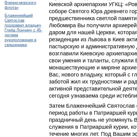
Военно-морского
Киевской архиепархии УГКЦ: «Ров
флота»
соборе Святого Юра древнего гор
Блаженнейший
предшественника светлой памят
Святослав
Любомира Вы получили архиерейс
поздравил владыку
Глеба Лончину с 45-
даром для нашей Церкви, котора
летием
резиденции из Львова в Киев акт
рукоположения в
священники
пастырскую и административную 
возглавили Киевскую архиепархи
свои умения и таланты, служили 
монашествующие и миряне архие
Вас, нового владыку, который с г
заботой жил их трудностями и р
активной представительной деят
сегодня узнаваема среди истебл
Затем Блаженнейший Святослав 
период работы в Патриаршей кур
праздничный день не упомянуть 
служения в Патриаршей курии, к
течение многих лет. Под Вашим 