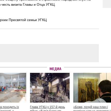
в честь визита Главы и Отца УГКЦ.
рхии Пресвятой семьи УГКЦ
МЕДИА
а походить із
Глава УГКЦ у 157-й день
«Боже, почуй наш плач і