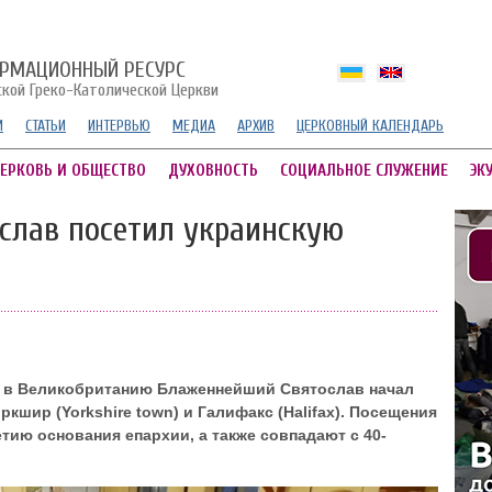
РМАЦИОННЫЙ РЕСУРС
ской Греко-Католической Церкви
И
СТАТЬИ
ИНТЕРВЬЮ
МЕДИА
АРХИВ
ЦЕРКОВНЫЙ КАЛЕНДАРЬ
ЕРКОВЬ И ОБЩЕСТВО
ДУХОВНОСТЬ
СОЦИАЛЬНОЕ СЛУЖЕНИЕ
ЭК
слав посетил украинскую
 в Великобританию Блаженнейший Святослав начал
кшир (Yorkshire town) и Галифакс (Halifax). Посещения
ию основания епархии, а также совпадают с 40-