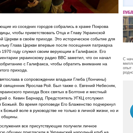
ПУБ
ющие из соседних городов собрались в храме Покрова
дицы, чтобы приветствовать Отца и Главу Украинской
ой Церкви в своём приходе. Это историческое событие для
ольку Глава Церкви впервые после посещения патриарха
 1970 году служил своим верующим в Галифаксе. Его
ментарии украинскому радио ВВС заметил, что он начал
С на
милл
икобританию с Галифакса, чтобы обратить внимание на
опыт 
того прихода.
родно
ятослава в сопровождении владыки Глеба (Лончины)
й священник Ярослав Рой. Был также о. Евгений Небесняк,
украинского прихода Всех святых в Болтоне и местный
арий о. Кевин Барнард. Предстоятель УГКЦ отслужил
 Божьей. Во время проповеди Его Блаженство подчеркнул
к Божьей воле в руководстве не только в личной жизни, но и
и общины.
ослужения все присутствующие получили личное
всю общину пригласили в Украинский народный клуб на