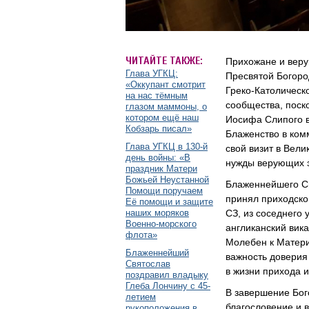
ЧИТАЙТЕ ТАКЖЕ:
Прихожане и веру
Глава УГКЦ:
Пресвятой Богоро
«Оккупант смотрит
Греко-Католическ
на нас тёмным
сообщества, поск
глазом маммоны, о
котором ещё наш
Иосифа Слипого в
Кобзарь писал»
Блаженство в ком
Глава УГКЦ в 130-й
свой визит в Вел
день войны: «В
нужды верующих э
праздник Матери
Божьей Неустанной
Блаженнейшего Св
Помощи поручаем
принял приходско
Её помощи и защите
наших моряков
СЗ, из соседнего 
Военно-морского
англиканский вик
флота»
Молебен к Матери
Блаженнейший
важность доверия 
Святослав
в жизни прихода 
поздравил владыку
Глеба Лончину с 45-
В завершение Бог
летием
благословение и 
рукоположения в