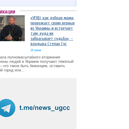
ЛИКАЦИИ
«УГКЦ, как добрая мама,
провожает своих верных
из Украины и встречает
там, куда их
забрасывает судьба», –
владыка Степан Сус
29 июня
чала полномасштабного вторжения
ионы людей в Украине получают тяжёлый
– что такое быть беженцем, оставить
й город или...