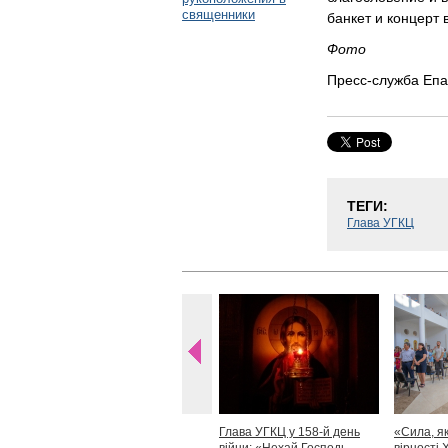
священники
банкет и концерт 
Фото
Пресс-служба Епа
ТЕГИ:
Глава УГКЦ
Глава УГКЦ у 158-й день
«Сила, як