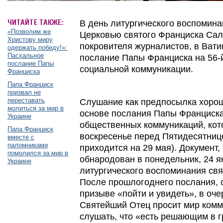
ЧИТАЙТЕ ТАКЖЕ:
В день литургического воспомин
«Позволим же
Церковью святого Франциска Сал
Христову миру
покровителя журналистов, в Ват
одержать победу!»:
Пасхальное
послание Папы Франциска на 56-
послание Папы
социальной коммуникации.
Франциска
Папа Франциск
призвал не
переставать
Слушание как предпосылка хорош
молиться за мир в
основе послания Папы Франциска
Украине
общественных коммуникаций, кот
Папа Франциск
воскресенье перед Пятидесятнице
вместе с
паломниками
приходится на 29 мая). Документ
помолился за мир в
обнародован в понедельник, 24 ян
Украине
литургического воспоминания свя
После прошлогоднего послания, 
призыве «пойти и увидеть», в оч
Святейший Отец просит мир комм
слушать, что «есть решающим в 