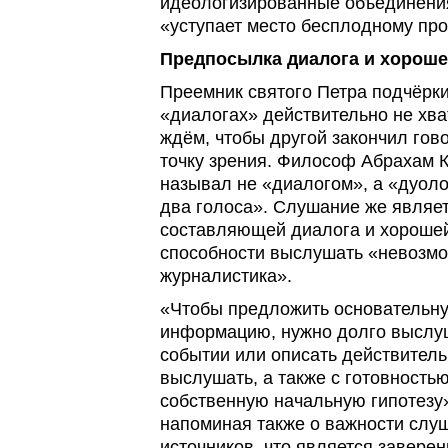
идеологизированные объединения
«уступает место бесплодному пр
Предпосылка диалога и хороше
Преемник святого Петра подчёркив
«диалогах» действительно не хва
ждём, чтобы другой закончил гов
точку зрения. Философ Абрахам К
называл не «диалогом», а «дуоло
два голоса». Слушание же являе
составляющей диалога и хорошей
способности выслушать «невозм
журналистика».
«Чтобы предложить основательн
информацию, нужно долго выслуш
событии или описать действитель
выслушать, а также с готовность
собственную начальную гипотезу»
напоминая также о важности слу
источников, что является завере