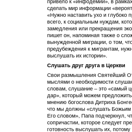
привело к «инфодемии», в рамках
сделать мир информации «вероя
«Нужно наставить ухо и глубоко 
всего, к социальным нуждам, кото
замедления или прекращения эко
пишет он, напоминая также о сло
вынужденной миграции, о том, чт
предубеждения к мигрантам, нуж
выслушать их истории».
Слушать друг друга в Церкви
Свои размышления Святейший О
мыслями о необходимости слушан
словам, слушание – это «самый 
дар», который можем предложить 
мнению богослова Дитриха Бонге
что мы должны «слушать Божьим 
Его словом», Папа подчеркнул, ч
сопричастии, которое следует пр
готовность выслушать их, потому ч