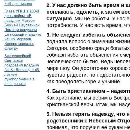
Кобзарь писал»
2. У нас должно быть время и ш
Глава УГКЦ в 130-й
поплакать, одолеть, а затем в
день войны: «В
ситуацию
. Мы не роботы. У нас е
праздник Матери
потребности. У нас есть время, ч
Божьей Неустанной
Помощи поручаем
3. Не следует избегать объясн
Её помощи и защите
наших моряков
подняла вопрос о значении жизни
Военно-морского
Сегодня, особенно среди богатых
флота»
соблазн избегать объяснения смер
Блаженнейший
Святослав
человеческого бытия. Ведь челов
поздравил владыку
мире шоу. Он достаточно хорошо 
Глеба Лончину с 45-
чувство радости, но недостаточно
летием
рукоположения в
как преодолеть горе и уныние.
священники
4. Быть христианином – надеят
Как христиане, мы верим в Воскре
христианской веры. Итак, мы над
5. Нельзя терять надежду, что
родственники с Небесным Отц
понимал, что поручил её рукам Не