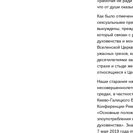
«работая не ради 
что от души оказы
Как было отмечен
сексуальными пре
вынуждены, прежде
который связан с
духовенства и мо
Вселенской Церкв
ужасных грехов, 
десятилетиями за
страхе и стыде же
относящиеся к Це
Наши старания на
несовершеннолетн
средах, в частнос
Киево-Галицкого 
Конференции Римс
«Основные положе
злоупотребления 
духовенства». Зн
7 мая 2019 года 