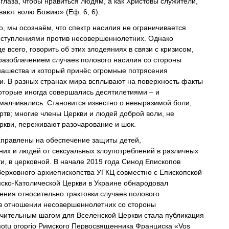
глаза, чтобы нравиться людям, а как Христовы служители,
вают волю Божию» (Еф. 6, 6).
о, мы осознаём, что спектр насилия не ограничивается
ступлениями против несовершеннолетних. Однако
 всего, говорить об этих злодеяниях в связи с кризисом,
 разоблачением случаев полового насилия со стороны
нашества и который принёс огромные потрясения
и. В разных странах мира всплывают на поверхность факты
которые иногда совершались десятилетиями – и
малчивались. Становится известно о невыразимой боли,
ртв; многие члены Церкви и людей доброй воли, не
ркви, переживают разочарование и шок.
правлены на обеспечение защиты детей,
их и людей от сексуальных злоупотреблений в различных
ти, в церковной. В начале 2019 года Синод Епископов
Верховного архиепископства УГКЦ совместно с Епископской
ко-Католической Церкви в Украине обнародовал
ния относительно трактовки случаев полового
в отношении несовершеннолетних со стороны
ачительным шагом для Вселенской Церкви стала публикация
motu proprio Римского Первосвященника Франциска «Vos