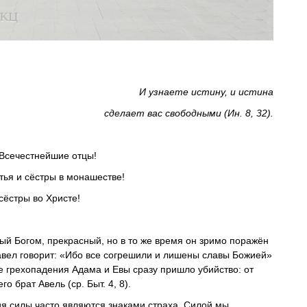
И узнаете истину, и истина
сделает вас свободными (Ин. 8, 32).
Всечестнейшие отцы!
ья и сёстры в монашестве!
сёстры во Христе!
ый Богом, прекрасный, но в то же время он зримо поражён
авел говорит: «Ибо все согрешили и лишены славы Божией»
ле грехопадения Адама и Евы сразу пришло убийство: от
го брат Авель (ср. Быт. 4, 8).
я силы часто являются знаками страха. Силой мы