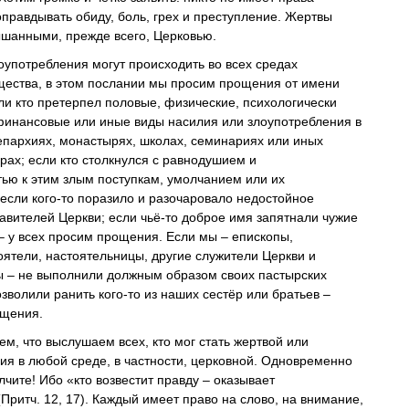
оправдывать обиду, боль, грех и преступление. Жертвы
шанными, прежде всего, Церковью.
оупотребления могут происходить во всех средах
щества, в этом послании мы просим прощения от имени
ли кто претерпел половые, физические, психологически
инансовые или иные виды насилия или злоупотребления в
епархиях, монастырях, школах, семинариях или иных
рах; если кто столкнулся с равнодушием и
тью к этим злым поступкам, умолчанием или их
 если кого-то поразило и разочаровало недостойное
авителей Церкви; если чьё-то доброе имя запятнали чужие
– у всех просим прощения. Если мы – епископы,
оятели, настоятельницы, другие служители Церкви и
 – не выполнили должным образом своих пастырских
зволили ранить кого-то из наших сестёр или братьев –
ощения.
м, что выслушаем всех, кто мог стать жертвой или
ия в любой среде, в частности, церковной. Одновременно
чите! Ибо «кто возвестит правду – оказывает
Притч. 12, 17). Каждый имеет право на слово, на внимание,