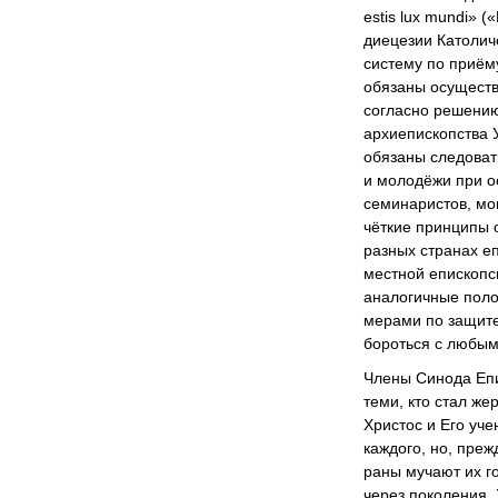
estis lux mundi» 
диецезии Католич
систему по приём
обязаны осуществ
согласно решению
архиепископства 
обязаны следоват
и молодёжи при о
семинаристов, мо
чёткие принципы 
разных странах е
местной епископс
аналогичные пол
мерами по защите
бороться с любым
Члены Синода Епи
теми, кто стал же
Христос и Его уче
каждого, но, преж
раны мучают их г
через поколения. 