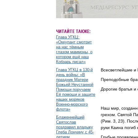
ЧИТАЙТЕ ТАКЖЕ:
Глава УГКЦ:
«Оккупант смотрит
на нас тёмным
глазом маммоны, о
котором ещё наш
Кобзарь писал»
Глава УГКЦ в 130-й
Всесветлейшие и 
день войны: «В
Преподобные брат
праздник Матери
Божьей Неустанной
Дорогие братья и 
Помощи поручаем
Её помощи и защите
наших моряков
Военно-морского
Наш мир, созданн
флота»
грехом. Святой П
Блаженнейший
(Рим. 3, 23). Пос
Святослав
поздравил владыку
руки Каина погиб е
Глеба Лончину с 45-
летием
Грубые проявлени