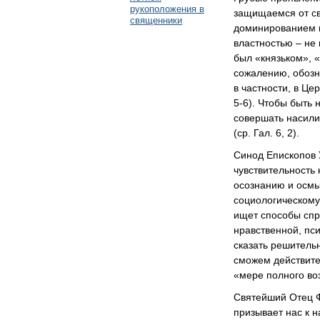
рукоположения в
защищаемcя от св
священники
доминированием 
властностью – не 
был «князьком», «
сожалению, обозна
в частности, в Це
5-6). Чтобы быть
совершать насилия
(ср. Гал. 6, 2).
Синод Епископов 
чувствительность 
осознанию и осмы
социологическому
ищет способы спр
нравственной, пс
сказать решительн
сможем действител
«мере полного воз
Святейший Отец Ф
призывает нас к н