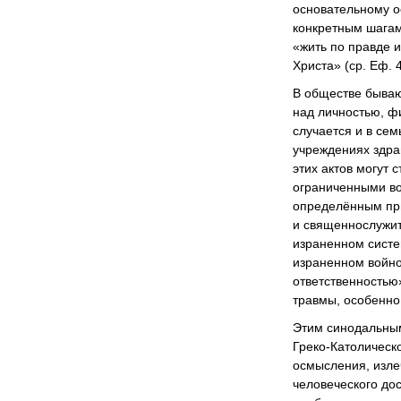
основательному о
конкретным шагам
«жить по правде и
Христа» (ср. Еф. 4
В обществе бываю
над личностью, ф
случается и в сем
учреждениях здра
этих актов могут 
ограниченными во
определённым пр
и священнослужит
израненном систе
израненном войно
ответственностью
травмы, особенно
Этим синодальны
Греко-Католическ
осмысления, изле
человеческого дос