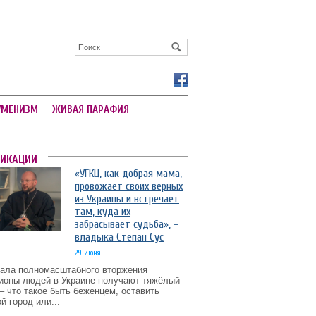
УМЕНИЗМ
ЖИВАЯ ПАРАФИЯ
ЛИКАЦИИ
«УГКЦ, как добрая мама,
провожает своих верных
из Украины и встречает
там, куда их
забрасывает судьба», –
владыка Степан Сус
29 июня
чала полномасштабного вторжения
ионы людей в Украине получают тяжёлый
– что такое быть беженцем, оставить
й город или...