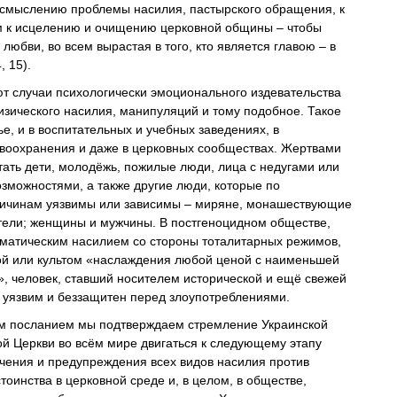
смыслению проблемы насилия, пастырского обращения, к
 к исцелению и очищению церковной общины – чтобы
 любви, во всем вырастая в того, кто является главою – в
, 15).
т случаи психологически эмоционального издевательства
изического насилия, манипуляций и тому подобное. Такое
ье, и в воспитательных и учебных заведениях, в
воохранения и даже в церковных сообществах. Жертвами
стать дети, молодёжь, пожилые люди, лица с недугами или
зможностями, а также другие люди, которые по
ичинам уязвимы или зависимы – миряне, монашествующие
ели; женщины и мужчины. В постгеноцидном обществе,
матическим насилием со стороны тоталитарных режимов,
й или культом «наслаждения любой ценой с наименьшей
», человек, ставший носителем исторической и ещё свежей
 уязвим и беззащитен перед злоупотреблениями.
м посланием мы подтверждаем стремление Украинской
ой Церкви во всём мире двигаться к следующему этапу
чения и предупреждения всех видов насилия против
тоинства в церковной среде и, в целом, в обществе,