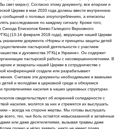
(«Вы свет мира»). Согласно этому документу, все епархии и
еской Церкви в мае 2020 года должны ввести внутреннюю
у сообщений о половых злоупотреблениях, а епископы
лять расследование по каждому сигналу. Кроме того,
 Синода Епископов Киево-Галицкого Верховного
УГКЦ (13-14 февраля 2018 года), верующие нашей Церкви
ь указаниям документа «Нормы и принципы защиты детей
существлении пастырской деятельности с участием
нашества и духовенства УГКЦ в Украине». Он содержит
организации пастырской работы с несовершеннолетними. В
пархии и экзархаты нашей Церкви в сотрудничестве с
кой конференцией создали или разрабатывают
ожения. Считаем эти документы необходимыми и важными
 детей и молодёжи в церковной среде и обязуемся
и проявлениями насилия в наших церковных структурах.
скопов свидетельствуют об искренней солидарности с
ртвой насилия, молятся за них и стремятся их выслушать.
ники – всегда на стороне жертвы. Мы готовы выслушать
де всего, тех, чья боль остаётся невысказанной и затаённые
одами или даже десятилетиями, вызывая травмы даже
Хотим громко и чётко заявить: никто не имеет права