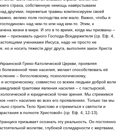
оего страха, собственную немощь навёрстываем
над другими, пережитые травмы компенсируем своей
важно, велико поле господства или мало. Важно, чтобы я
господином» над чем-то или над кем-то. Этим, к
чена жизни в мире. И это в то время, когда мы призваны –
ркви – признавать одного Господа-Вседержителя (ср. Еф. 4,
 настоящими учениками Иисуса, надо не просто не
, но и носить тяжести друг друга, выполняя закон Христа
Украинской Греко-Католической Церкви, проявляя
к болезненной теме насилия, желает способствовать её
слению – богословскому, психологическому,
 и историческому; совместно со всеми людьми доброй воли
аведливой трактовки явления насилия – с пастырской,
ихологической и юридической точки зрения. Мы стремимся
ое «нет» насилию во всех его проявлениях. Только так мы
ьно строить Тело Христово и стремиться к святости и
растания в полноте Христовой» (ср. Еф. 4, 12-13).
ранциск призывает осознать эту реальность. Он постоянно
астоятельной молитве, глубокой солидарности с жертвами,