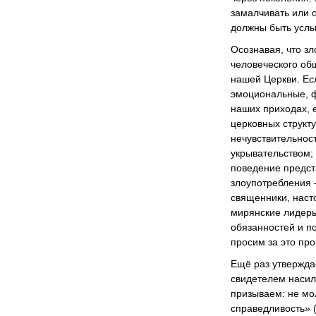
замалчивать или 
должны быть услы
Осознавая, что зл
человеческого об
нашей Церкви. Ес
эмоциональные, ф
наших приходах, 
церковных структу
нечувствительнос
укрывательством;
поведение предст
злоупотребления 
священники, наст
мирянские лидеры
обязанностей и по
просим за это пр
Ещё раз утверждае
свидетелем насил
призываем: не мол
справедливость» (