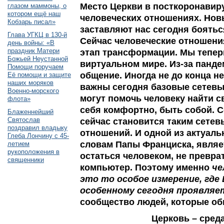
Место Церкви в посткоронавир
глазом маммоны, о
котором ещё наш
человеческих отношениях. Нов
Кобзарь писал»
заставляют нас сегодня боятьс
Глава УГКЦ в 130-й
Сейчас человеческие отношени
день войны: «В
праздник Матери
этап трансформации. Мы тепер
Божьей Неустанной
виртуальном мире. Из-за панде
Помощи поручаем
общение. Иногда не до конца н
Её помощи и защите
наших моряков
важны сегодня базовые сетевы
Военно-морского
могут помочь человеку найти с
флота»
себя комфортно, быть собой. 
Блаженнейший
Святослав
сейчас становится таким сете
поздравил владыку
отношений. И одной из актуаль
Глеба Лончину с 45-
словам Папы Франциска, являе
летием
рукоположения в
остаться человеком, не превра
священники
компьютер. Поэтому именно
че
это то особое измерение, где 
особенному сегодня проявляе
сообщество людей, которые об
Церковь – сред