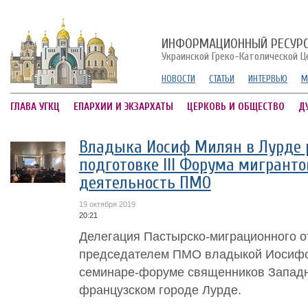
ИНФОРМАЦИОННЫЙ РЕСУР
Украинской Греко-Католической Ц
НОВОСТИ
СТАТЬИ
ИНТЕРВЬЮ
М
ГЛАВА УГКЦ
ЕПАРХИИ И ЭКЗАРХАТЫ
ЦЕРКОВЬ И ОБЩЕСТВО
Д
Владыка Иосиф Милян в Лурде р
подготовке III Форума мигранто
деятельность ПМО
19 октября 2019
20:21
Делегация Пастырско-миграционного от
председателем ПМО владыкой Иосифо
семинаре-форуме священников Запад
французском городе Лурде.