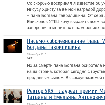
Со скорбью воспринял я известие об у
Иисусу Христу за вечной наградой дор
− пана Богдана Гаврилишина. От себя 
Епископов УГКЦ хочу выразить всем в
заверения в молитвах в намерениях по
Письмо-соболезнование Главы У
Богдана Гаврилишина
25 октября 2016
14:38
Из-за смерти пана Богдана осиротела н
наша страна, которая сегодня с груст
преданным сыном. Высокоуважаемой 
Ректор УКУ – лауреат премии 
Татьяны и Емельяна Антонович
25 октября 2016