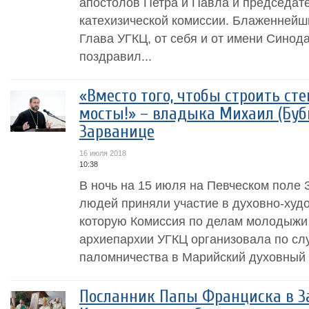
апостолов Петра и Павла и председат
катехизической комиссии. Блаженнейш
Глава УГКЦ, от себя и от имени Синод
поздравил...
«Вместо того, чтобы строить ст
мосты!» – владыка Михаил (Буб
Зарванице
16 июля 2018
10:38
В ночь на 15 июля на Певческом поле
людей приняли участие в духовно-худ
которую Комиссия по делам молодыжи
архиепархии УГКЦ организовала по сл
паломничества в Марийский духовный ц
Посланник Папы Франциска в З