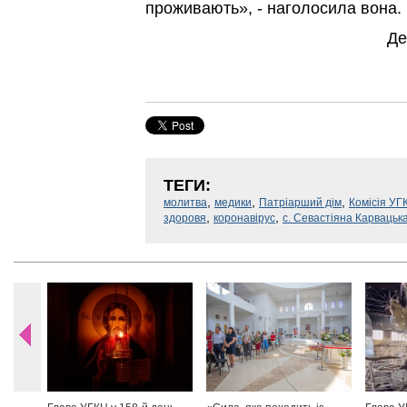
проживають», - наголосила вона.
Де
ТЕГИ:
,
,
,
молитва
медики
Патріарший дім
Комісія УГ
,
,
здоровя
коронавірус
с. Севастіяна Карвацьк