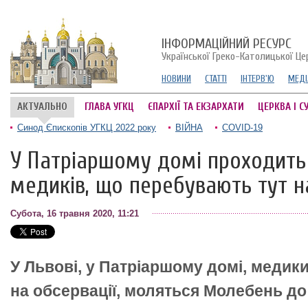
ІНФОРМАЦІЙНИЙ РЕСУРС
Української Греко-Католицької Це
НОВИНИ
СТАТТІ
ІНТЕРВ'Ю
МЕДІ
АКТУАЛЬНО
ГЛАВА УГКЦ
ЄПАРХІЇ ТА ЕКЗАРХАТИ
ЦЕРКВА І С
Синод Єпископів УГКЦ 2022 року
ВІЙНА
COVID-19
У Патріаршому домі проходить
медиків, що перебувають тут н
Субота, 16 травня 2020, 11:21
У Львові, у Патріаршому домі, медик
на обсервації, моляться Молебень до