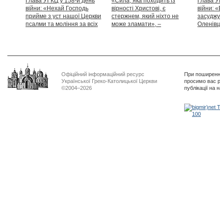
Глава УГКЦ у 158-й день
«Сила, яка походить із
Глава У
війни: «Нехай Господь
вірності Христові, є
війни: «
прийме з уст нашої Церкви
стержнем, який ніхто не
засуджу
псалми та моління за всіх
може зламати», –
Оленівці
тих, які особливо просять
Блаженніший Святослав
засудит
нашої молитви»
дикості
Офіційний інформаційний ресурс
При поширенні
Української Греко-Католицької Церкви
просимо вас р
©2004–2026
публікації на 