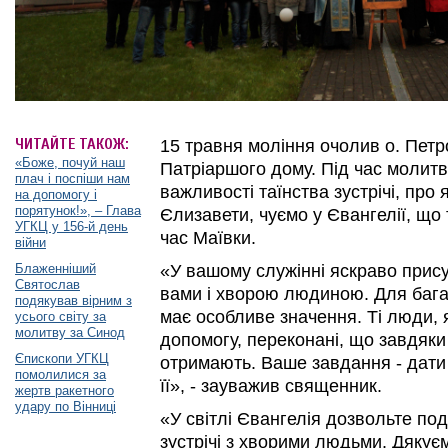
ЧИТАЙТЕ ТАКОЖ:
15 травня моління очолив о. Петро
«Боже, почуй наш
Патріаршого дому. Під час молит
плач і поспіши нам
важливості таїнства зустрічі, про 
на допомогу і
порятунок!», – Глава
Єлизавети, чуємо у Євангелії, що 
УГКЦ у 156-й день
час Маївки.
війни
Блаженніший
«У вашому служінні яскраво присут
Святослав
вами і хворою людиною. Для багат
подякував вірним з
має особливе значення. Ті люди, 
усього світу за
молитву за Синод
допомогу, переконані, що завдяки 
Єпископи УГКЦ
отримають. Ваше завдання - дати 
помолилися за
її», - зауважив священник.
жертв ракетного
удару по Вінниці
«У світлі Євангелія дозвольте под
зустрічі з хворими людьми. Дякує