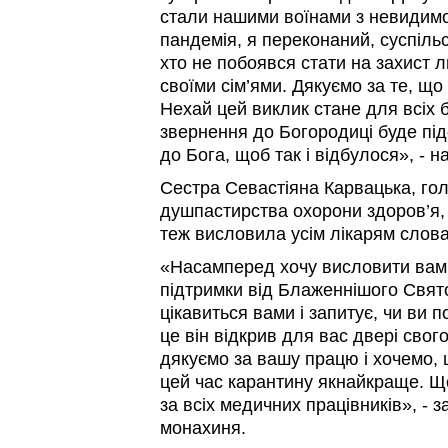
стали нашими воїнами з невидим
пандемія, я переконаний, суспільст
хто не побоявся стати на захист 
своїми сім’ями. Дякуємо за те, що
Нехай цей виклик стане для всіх
звернення до Богородиці буде п
до Бога, щоб так і відбулося», - 
Сестра Севастіяна Карвацька, гол
душпастирства охорони здоров’я
теж висловила усім лікарям слова
«Насамперед хочу висловити вам у
підтримки від Блаженнішого Свят
цікавиться вами і запитує, чи ви 
це він відкрив для вас двері свог
дякуємо за вашу працю і хочемо,
цей час карантину якнайкраще. Щ
за всіх медичних працівників», - 
монахиня.