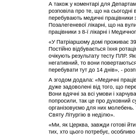
А також у коментарі для Департа
розповіла про те, що на сьогодні 
перебувають медичні працівники з
Позалегеневої лікарні, що на вули
працівники з 8-ї лікарні і Медичног
«У Патріаршому домі проживає 39
Постійно відбувається їхня ротаці
очікують результату тесту ПЛР. Я
негативний, то вони повертаютьс
перебувати тут до 14 днів», - роз
А згодом додала: «Медичні праці
дуже задоволені від того, що пер
Вони вдячні за всі умови і харчу
попросили, так це про духовний с
організовуємо для них молебень.
Святу Літургію в неділю».
«Ми, як Церква, завжди готові йт
тих, хто цього потребує, особливо