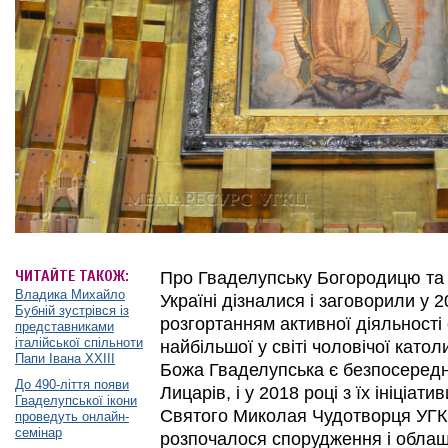
ЧИТАЙТЕ ТАКОЖ:
Про Гваделупську Богородицю та ї
Владика Михайло
Україні дізналися і заговорили у 2
Бубній зустрівся із
розгортанням активної діяльності
представниками
італійської спільноти
найбільшої у світі чоловічої католи
Папи Івана ХХІІІ
Божа Гваделупська є безпосеред
До 490-ліття появи
Лицарів, і у 2018 році з їх ініціати
Гваделупської ікони
Святого Миколая Чудотворця УГКЦ
проведуть онлайн-
семінар
розпочалося спорудження і облаш