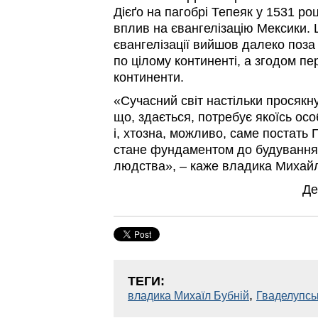
Дієґо на пагобрі Тепеяк у 1531 ро
вплив на євангелізацію Мексики. 
євангелізації вийшов далеко поза
по цілому континенті, а згодом пе
континенти.
«Сучасний світ настільки просякн
що, здається, потребує якоїсь особ
і, хтозна, можливо, саме постать
стане фундаментом до будування ц
людства», – каже владика Михайл
Де
ТЕГИ:
,
владика Михаїл Бубній
Гваделупсь