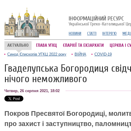
ІНФОРМАЦІЙНИЙ РЕСУРС
Української Греко-Католицької Це
НОВИНИ
СТАТТІ
ІНТЕРВ'Ю
МЕДІ
АКТУАЛЬНО
ГЛАВА УГКЦ
ЄПАРХІЇ ТА ЕКЗАРХАТИ
ЦЕРКВА І С
Синод Єпископів УГКЦ 2022 року
ВІЙНА
COVID-19
Гваделупська Богородиця свідч
нічого неможливого
Четвер, 26 серпня 2021, 18:02
Покров Пресвятої Богородиці, молитв
про захист і заступництво, паломниц