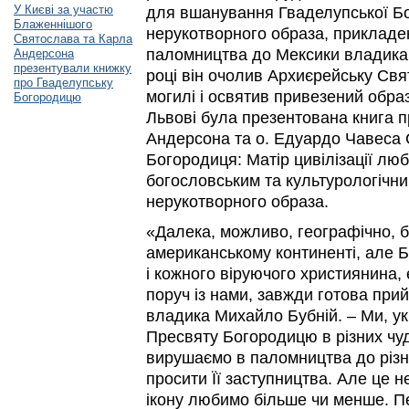
У Києві за участю
для вшанування Гваделупської Бог
Блаженнішого
нерукотворного образа, прикладену
Святослава та Карла
паломництва до Мексики владика
Андерсона
презентували книжку
році він очолив Архиєрейську Свя
про Гваделупську
могилі і освятив привезений образ
Богородицю
Львові була презентована книга 
Андерсона та о. Едуардо Чавеса
Богородиця: Матір цивілізації люб
богословським та культурологічни
нерукотворного образа.
«Далека, можливо, географічно, б
американському континенті, але 
і кожного віруючого християнина, 
поруч із нами, завжди готова прий
владика Михайло Бубній. – Ми, ук
Пресвяту Богородицю в різних чуд
вирушаємо в паломництва до різн
просити Її заступництва. Але це н
ікону любимо більше чи менше. 