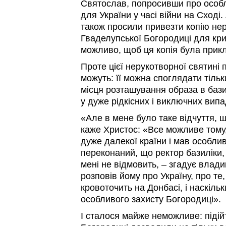
Святослав, попросивши про особ
для України у часі війни на Сході.
також просили привезти копію не
Гваделупської Богородиці для крип
можливо, щоб ця копія була прик
Проте цієї нерукотворної святині
можуть: її можна споглядати тільки
місця розташування образа в бази
у дуже рідкісних і виключних випа
«Але в мене було таке відчуття, 
каже Христос: «Все можливе тому, 
дуже далекої країни і мав особлив
переконаний, що ректор базиліки,
мені не відмовить, – згадує влад
розповів йому про Україну, про те
кровоточить на Донбасі, і наскіль
особливого захисту Богородиці».
І сталося майже неможливе: підій