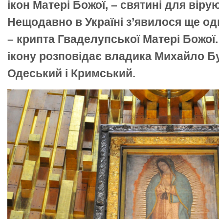
ікон Матері Божої, – святині для віру
Нещодавно в Україні з’явилося ще од
– крипта Гваделупської Матері Божої.
ікону розповідає владика Михайло Бу
Одеський і Кримський.