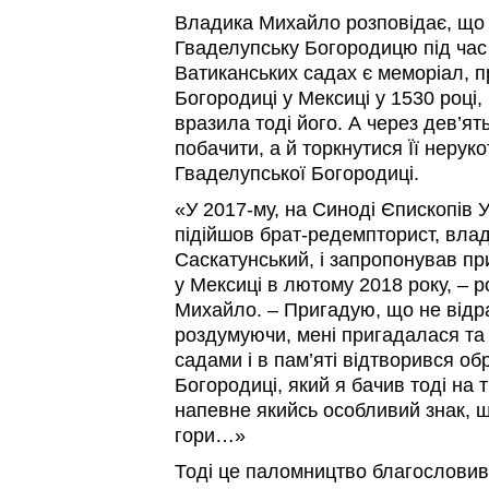
Владика Михайло розповідає, що
Гваделупську Богородицю під час 
Ватиканських садах є меморіал, 
Богородиці у Мексиці у 1530 році,
вразила тоді його. А через дев’ять
побачити, а й торкнутися Її нерук
Гваделупської Богородиці.
«У 2017-му, на Синоді Єпископів 
підійшов брат-редемпторист, вла
Саскатунський, і запропонував п
у Мексиці в лютому 2018 року, – 
Михайло. – Пригадую, що не відра
роздумуючи, мені пригадалася та
садами і в пам’яті відтворився об
Богородиці, який я бачив тоді на 
напевне якийсь особливий знак, щ
гори…»
Тоді це паломництво благослови