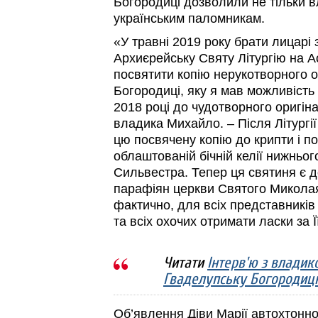
Богородиці дозволили не тільки в
українським паломникам.
«У травні 2019 року брати лицарі
Архиєрейську Святу Літургію на А
посвятити копію нерукотворного 
Богородиці, яку я мав можливість
2018 році до чудотворного оригіна
владика Михайло. – Після Літургі
цю посвячену копію до крипти і по
облаштованій бічній келії нижньо
Сильвестра. Тепер ця святиня є д
парафіян церкви Святого Миколая
фактично, для всіх представників
та всіх охочих отримати ласки за 
Читати
Інтерв'ю з влади
Гваделупську Богородиц
Об’явлення Діви Марії автохтонн