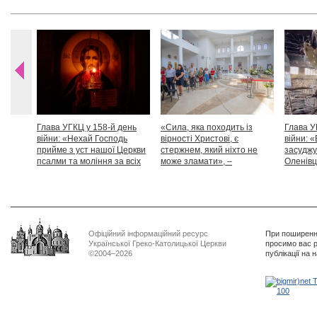
Глава УГКЦ у 158-й день
«Сила, яка походить із
Глава У
війни: «Нехай Господь
вірності Христові, є
війни: «
прийме з уст нашої Церкви
стержнем, який ніхто не
засуджу
псалми та моління за всіх
може зламати», –
Оленівці
тих, які особливо просять
Блаженніший Святослав
засудит
нашої молитви»
дикості
Офіційний інформаційний ресурс
При поширенні
Української Греко-Католицької Церкви
просимо вас р
©2004–2026
публікації на 