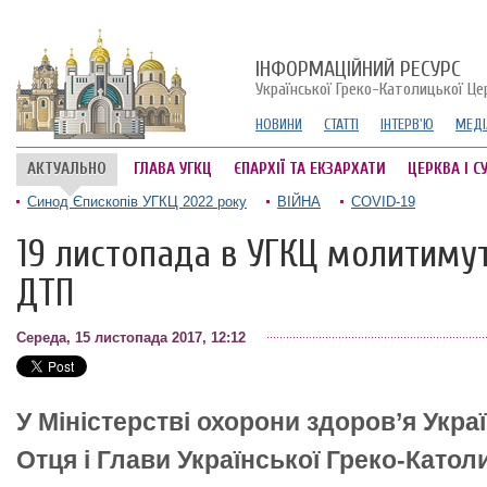
ІНФОРМАЦІЙНИЙ РЕСУРС
Української Греко-Католицької Це
НОВИНИ
СТАТТІ
ІНТЕРВ'Ю
МЕДІ
АКТУАЛЬНО
ГЛАВА УГКЦ
ЄПАРХІЇ ТА ЕКЗАРХАТИ
ЦЕРКВА І С
Синод Єпископів УГКЦ 2022 року
ВІЙНА
COVID-19
19 листопада в УГКЦ молитиму
ДТП
Середа, 15 листопада 2017, 12:12
У Міністерстві охорони здоров’я Укра
Отця і Глави Української Греко-Катол