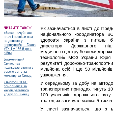
ЧИТАЙТЕ ТАКОЖ:
Як зазначається в листі до Пред
«Боже, почуй наш
національного координатора В
плач і поспіши нам
здоров’я України з питань б
на допомогу і
порятунок!», – Глава
директора Державного підпр
УГКЦ у 156-й день
медичного центру безпеки дорожн
війни
технологій» МОЗ України Юрія 
Блаженніший
результаті дорожньо-транспортни
Святослав
подякував вірним з
мільйона осіб і ще 50 мільйоні
усього світу за
ушкодження.
молитву за Синод
Єпископи УГКЦ
У середньому за добу на автодо
помолилися за
транспортних пригодах гинуть 10
жертв ракетного
удару по Вінниці
100 учасників дорожнього руху
трагедіях загинуло майже 5 тисяч
У листі зазначається, що з 