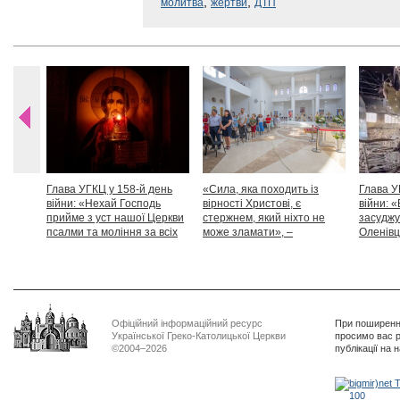
,
,
молитва
жертви
ДТП
Глава УГКЦ у 158-й день
«Сила, яка походить із
Глава У
війни: «Нехай Господь
вірності Христові, є
війни: «
прийме з уст нашої Церкви
стержнем, який ніхто не
засуджу
псалми та моління за всіх
може зламати», –
Оленівці
тих, які особливо просять
Блаженніший Святослав
засудит
нашої молитви»
дикості
Офіційний інформаційний ресурс
При поширенні
Української Греко-Католицької Церкви
просимо вас р
©2004–2026
публікації на 