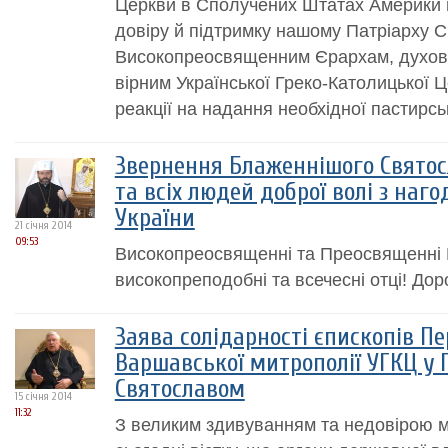
Церкви в Сполучених Штатах Америки
довіру й підтримку нашому Патріарху С
Високопреосвященним Єрархам, духове
вірним Української Греко-Католицької Це
реакції на надання необхідної пастирсько
Звернення Блаженнішого Святос
та всіх людей доброї волі з наг
України
21 січня 2014
09:53
Високопреосвященні та Преосвященні В
високопреподобні та всечесні отці! Доро
Заява солідарності єпископів 
Варшавської митрополії УГКЦ у
Святославом
15 січня 2014
11:32
З великим здивуванням та недовірою 