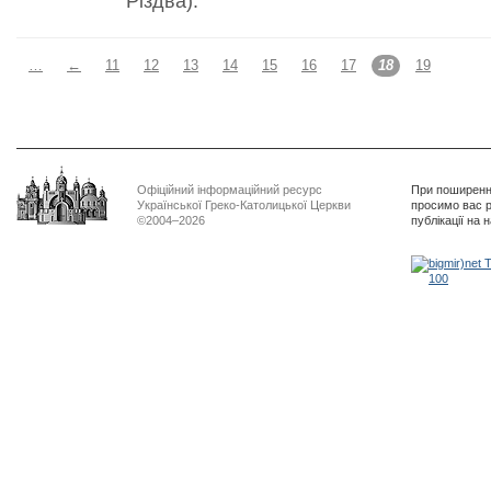
Різдва).
…
←
11
12
13
14
15
16
17
18
19
Офіційний інформаційний ресурс
При поширенні
Української Греко-Католицької Церкви
просимо вас р
©2004–2026
публікації на 