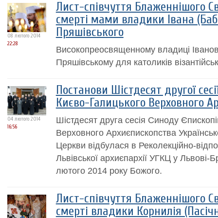
Лист-співчуття Блаженнішого С
смерті мами владики Івана (Баб
Пряшівського
08 лютого 2014
22:28
Високопреосвященному владиці Іванові
Пряшівському для католиків візантійсь
Постанови Шістдесят другої сесі
Києво-Галицького Верховного А
Шістдесят друга сесія Синоду Єпископі
04 лютого 2014
16:56
Верховного Архиєпископства Українськ
Церкви відбулася в Реколекційно-відп
Львівської архиєпархії УГКЦ у Львові-Б
лютого 2014 року Божого.
Лист-співчуття Блаженнішого С
смерті владики Корнилія (Пасічн