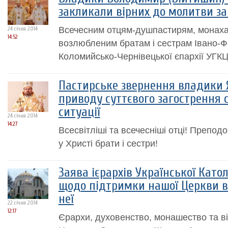
закликали вірних до молитви за
Всечесним отцям-душпастирям, монахам
24 січня 2014
14:52
возлюбленим братам і сестрам Івано-Фр
Коломийсько-Чернівецької єпархії УГКЦ
Пастирське звернення владики Я
приводу суттєвого загострення 
ситуації
24 січня 2014
14:27
Всесвітліші та всечесніші отці! Преподоб
у Христі брати і сестри!
Заява ієрархів Української Кат
щодо підтримки нашої Церкви в 
неї
22 січня 2014
12:17
Єрархи, духовенство, монашество та ві