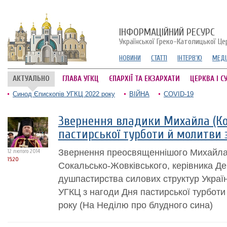
ІНФОРМАЦІЙНИЙ РЕСУРС
Української Греко-Католицької Це
НОВИНИ
СТАТТІ
ІНТЕРВ'Ю
МЕДІ
АКТУАЛЬНО
ГЛАВА УГКЦ
ЄПАРХІЇ ТА ЕКЗАРХАТИ
ЦЕРКВА І С
Синод Єпископів УГКЦ 2022 року
ВІЙНА
COVID-19
Звернення владики Михайла (Ко
пастирської турботи й молитви з
Звернення преосвященнішого Михайла 
12 лютого 2014
15:20
Сокальсько-Жовківського, керівника Д
душпастирства силових структур Україн
УГКЦ з нагоди Дня пастирської турботи 
року (На Неділю про блудного сина)