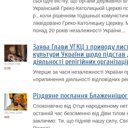
сьогодні вістку, що органи державної 
Українській Греко-Католицькій Церкві 
р., коли рішенням тодішньої комуністи
ліквідовано Греко-Католицьку Церкву. 
понад 20 років незалежності України...
Заява Глави УГКЦ з приводу лис
культури України щодо підстав
діяльності релігійних організац
13 січня 2014
12:09
Уперше за часи незалежності України 
«припинення діяльності відповідних рел
Різдвяне послання Блаженнішог
Споконвічно від Отця народженому нет
останній час безсіменно від Діви тілом
06 січня 2014
14:19
закличмо: Ти, що підняв нашу силу, Свя