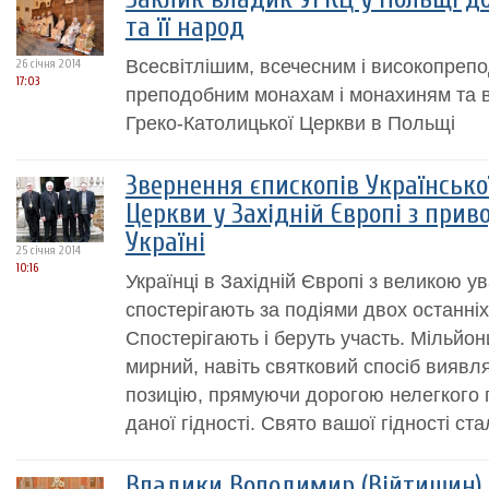
та її народ
Всесвітлішим, всечесним і високопреп
26 січня 2014
17:03
преподобним монахам і монахиням та в
Греко-Католицької Церкви в Польщі
Звернення єпископів Українсько
Церкви у Західній Європі з прив
Україні
25 січня 2014
10:16
Українці в Західній Європі з великою у
спостерігають за подіями двох останніх 
Спостерігають і беруть участь. Мільйон
мирний, навіть святковий спосіб вияв
позицію, прямуючи дорогою нелегкого
даної гідності. Свято вашої гідності ста
Владики Володимир (Війтишин) і