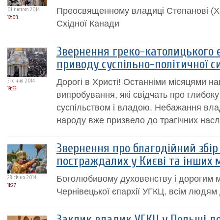
Преосвященному владиці Степанові (Хм
01 лютого 2014
12:03
Східної Канади
Звернення греко-католицького є
приводу суспільно-політичної си
Дорогі в Христі! Останніми місяцями н
31 січня 2014
19:33
випробування, які свідчать про глибоку
суспільством і владою. Небажання вла
народу вже призвело до трагічних наслі
Звернення про благодійний збір
постраждалих у Києві та інших 
Боголюбивому духовенству і дорогим 
28 січня 2014
11:27
Чернівецької єпархії УГКЦ, всім людям 
Заклик владик УГКЦ у Польщі до