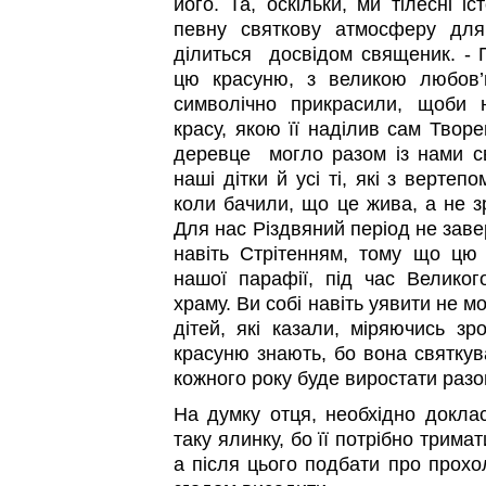
його. Та, оскільки, ми тілесні і
певну святкову атмосферу для
ділиться досвідом священик. - 
цю красуню, з великою любов’
символічно прикрасили, щоби 
красу, якою її наділив сам Творе
деревце могло разом із нами св
наші дітки й усі ті, які з вертеп
коли бачили, що це жива, а не з
Для нас Різдвяний період не заве
навіть Стрітенням, тому що цю я
нашої парафії, під час Велико
храму. Ви собі навіть уявити не м
дітей, які казали, міряючись з
красуню знають, бо вона святкув
кожного року буде виростати разо
На думку отця, необхідно доклас
таку ялинку, бо її потрібно трима
а після цього подбати про прохо