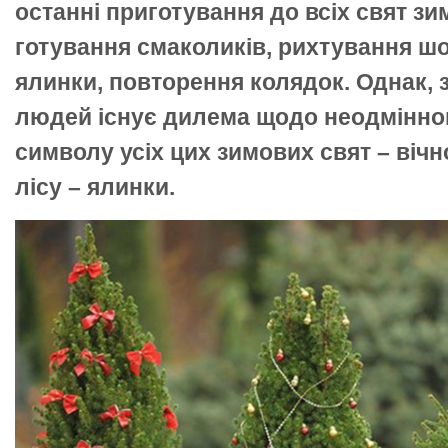
останні приготування до всіх свят зи
готування смаколиків, рихтування ш
ялинки, повторення колядок. Однак, 
людей існує дилема щодо неодмінног
символу усіх цих зимових свят – вічн
лісу – ялинки.