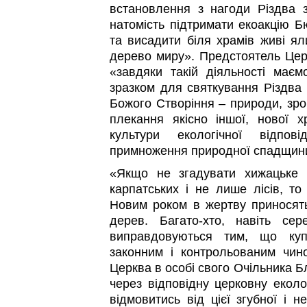
встановлення з нагоди Різдва 
натомість підтримати екоакцію Б
та висадити біля храмів живі ял
дерево миру». Предстоятель Цер
«завдяки такій діяльності має
зразком для святкування Різдва
Божого Створіння – природи, зро
плекання якісно іншої, нової хр
культури екологічної відпові
примноження природної спадщин
«Якщо не згадувати хижацьке 
карпатських і не лише лісів, т
Новим роком в жертву приносят
дерев. Багато-хто, навіть сер
виправдовуються тим, що купу
законним і контрольованим чин
Церква в особі свого Очільника 
через відповідну церковну еколо
відмовитись від цієї згубної і н