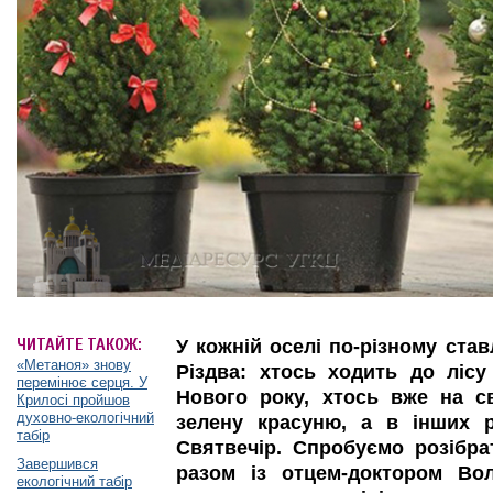
ЧИТАЙТЕ ТАКОЖ:
У кожній оселі по-різному ста
«Метаноя» знову
Різдва: хтось ходить до ліс
перемінює серця. У
Нового року, хтось вже на с
Крилосі пройшов
духовно-екологічний
зелену красуню, а в інших 
табір
Святвечір. Спробуємо розібра
Завершився
разом із отцем-доктором Во
екологічний табір