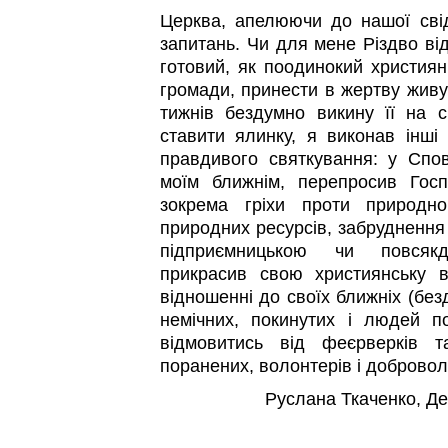
Церква, апелюючи до нашої свід
запитань. Чи для мене Різдво ві
готовий, як поодинокий християн
громади, принести в жертву живу 
тижнів бездумно викину її на 
ставити ялинку, я виконав інші
правдивого святкування: у Спов
моїм ближнім, перепросив Госп
зокрема гріхи проти природно
природних ресурсів, забруднення 
підприємницькою чи повсяк
прикрасив свою християнську 
відношенні до своїх ближніх (безд
немічних, покинутих і людей п
відмовитись від феєрверків т
поранених, волонтерів і добровол
Руслана Ткаченко, Д