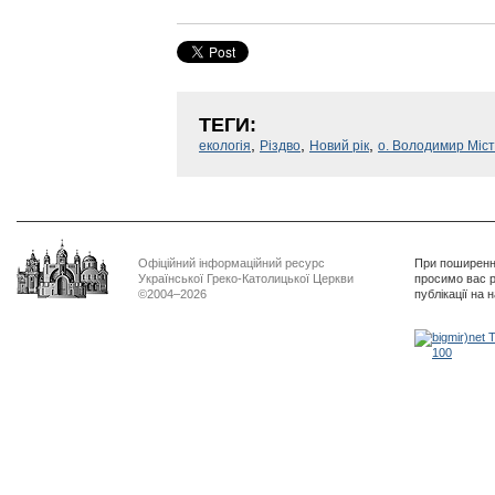
ТЕГИ:
,
,
,
екологія
Різдво
Новий рік
о. Володимир Міс
Офіційний інформаційний ресурс
При поширенні
Української Греко-Католицької Церкви
просимо вас р
©2004–2026
публікації на 