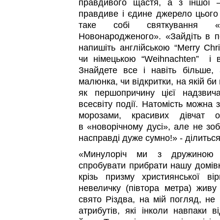
правдивого щастя, а з іншої 
правдиве і єдине джерело цього
таке собі святкування 
Новонародженого». «Зайдіть в 
напишіть англійською “Merry Chri
чи німецькою “Weihnachten” і 
Знайдете все і навіть більше,
малюнка, чи відкритки, на якій би
як першопричину цієї надзвича
всесвіту події. Натомість можна 
морозами, красивих дівчат 
в «новорічному дусі», але не зоб
насправді дуже сумно!» - ділитьс
«Минулоріч ми з дружиною 
спробувати прибрати нашу домівк
крізь призму християнської в
невеличку (півтора метра) жив
свято Різдва, на мій погляд, не
атрибутів, які інколи навпаки в