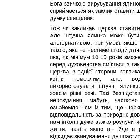
Бога звичкою вирубування ялинок
сприймається як заклик ставити ш
думку священик.
Тож чи закликає Церква ставити 
Але штучна ялинка може бути
альтернативою, при умові, якщо 
такою, яка не нестиме шкоди для 
яка, як мінімум 10-15 років змож
серед духовенства сміється з так
Церква, з однієї сторони, заклика
квітів померлим, але, во
використовувати штучні ялинк
зовсім різні речі. Такі безпідст
нерозуміння, мабуть, частков
ознайомленням із тим, що Церк
відповідальність за природнє дов
нам інколи дуже важко розлучити
життя, навіть якщо він йде в 
відкидає звинувачення душпастир