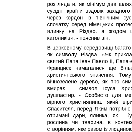
розглядати, як мінімум два шлях
сусідні країни вздовж західного
через кордон із північним су
спочатку серед німецьких проте
ялинку на Різдво, а згодом 
католиків», - пояснив він.
В церковному середовищі багато 
як символу Різдва. «Як прикла
святий Папа Іван Павло ІІ, Папа-
Франциск намагалися ще біль
християнського значення. То
вічнозелене дерево, як про си
вмирає – символ Ісуса Хрис
душпастир. - Особисто для ме
вірного християнина, який ві
Спасителя, перед Яким потрібно 
отримані дари, ялинка, як і б
рослина чи тварина, в контек
створінням, яке разом із людиною