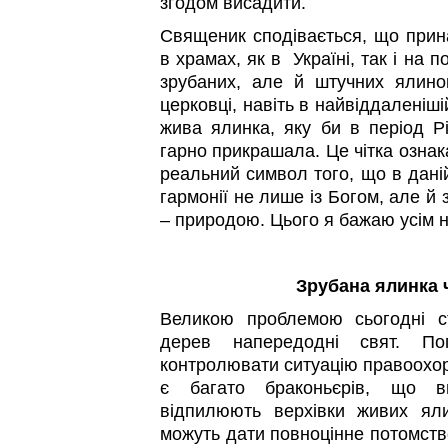
згодом висадити.
Священик сподівається, що прина
в храмах, як в Україні, так і на 
зрубаних, але й штучних ялино
церковці, навіть в найвіддаленіші
жива ялинка, яку би в період Р
гарно прикрашала. Це чітка ознака
реальний символ того, що в даній
гармонії не лише із Богом, але й
– природою. Цього я бажаю усім н
Зрубана ялинка 
Великою проблемою сьогодні с
дерев напередодні свят. По
контролювати ситуацію правоохор
є багато браконьєрів, що в
відпилюють верхівки живих ял
можуть дати повноцінне потомство