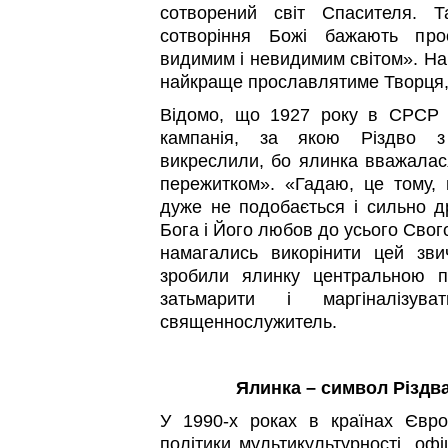
сотворений світ Спасителя. 
сотворіння Божі бажають про
видимим і невидимим світом». На
найкраще прославлятиме Творця,
Відомо, що 1927 року в СРСР р
кампанія, за якою Різдво з
викреслили, бо ялинка вважалася
пережитком». «Гадаю, це тому,
дуже не подобається і сильно д
Бога і Його любов до усього Свог
намагались викорінити цей зви
зробили ялинку центральною п
затьмарити і маргіналізу
священнослужитель.
Ялинка – символ Різдв
У 1990-х роках в країнах Євр
політики мультикультурності, оф