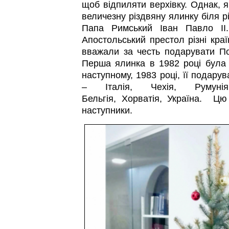
щоб відпиляти верхівку. Однак, я
величезну різдвяну ялинку біля р
Папа Римський Іван Павло ІІ
Апостольський престол різні краї
вважали за честь подарувати По
Перша ялинка в 1982 році була р
наступному, 1983 році, її подару
– Італія, Чехія, Румуні
Бельгія, Хорватія, Україна. Цю
наступники.