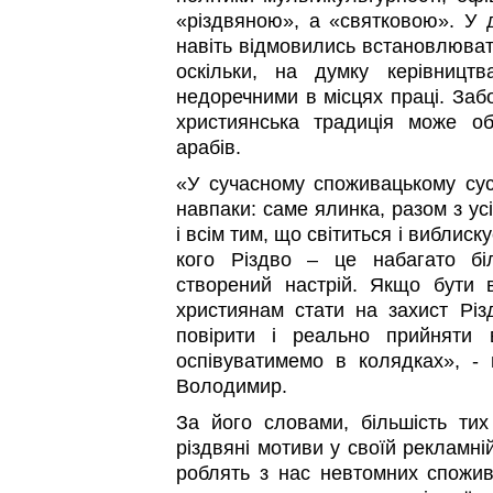
«різдвяною», а «святковою». У 
навіть відмовились встановлювати
оскільки, на думку керівництв
недоречними в місцях праці. Заб
християнська традиція може об
арабів.
«У сучасному споживацькому сусп
навпаки: саме ялинка, разом з ус
і всім тим, що світиться і виблиск
кого Різдво – це набагато б
створений настрій. Якщо бути 
християнам стати на захист Різ
повірити і реально прийняти 
оспівуватимемо в колядках», -
Володимир.
За його словами, більшість тих
різдвяні мотиви у своїй рекламній
роблять з нас невтомних спожив