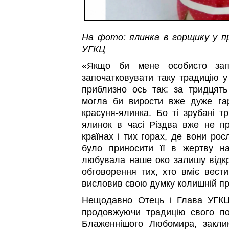
На фото: ялинка в горщику у пр
УГКЦ
«Якщо би мене особисто зап
започатковувати таку традицію у 
приблизно ось так: за тридцять
могла би вирости вже дуже га
красуня-ялинка. Бо ті зрубані т
ялинок в часі Різдва вже не п
країнах і тих горах, де вони рос
було приносити її в жертву н
любувала наше око залишу відкри
обговорення тих, хто вміє вести
висловив свою думку колишній п
Нещодавно Отець і Глава УГКЦ
продовжуючи традицію свого поп
Блаженнішого Любомира, заклик