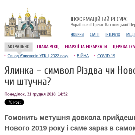
ІНФОРМАЦІЙНИЙ РЕСУРС
Української Греко-Католицької Це
НОВИНИ
СТАТТІ
ІНТЕРВ'Ю
МЕДІ
АКТУАЛЬНО
ГЛАВА УГКЦ
ЄПАРХІЇ ТА ЕКЗАРХАТИ
ЦЕРКВА І С
Синод Єпископів УГКЦ 2022 року
ВІЙНА
COVID-19
Ялинка – символ Різдва чи Нов
чи штучна?
Понеділок, 31 грудня 2018, 14:52
Гомонить метушня довкола прийдешні
Нового 2019 року і саме зараз в само