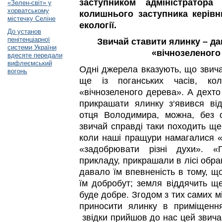
заступником адміністратора 
«Зелен-світ» у
хорватському
колишнього заступника керів
містечку Селіне
екології.
До установ
пенітенціарної
Звичай ставити ялинку – да
системи України
«вічнозеленого
вдесяте передали
вифлеємський
Одні джерела вказують, що звича
вогонь
ще із поганських часів, кол
«вічнозеленого дерева». А дехто
прикрашати ялинку з‘явився ві
отця Володимира, можна, без с
звичай справді таки походить ще 
коли наші пращури намагалися 
«задобрювати різні духи». «
прикладу, прикрашали в лісі обра
давало їм впевненість в тому, щ
їм добробут; земля віддячить щ
буде добре. Згодом з тих самих м
приносити ялинку в приміщенн
звідки прийшов до нас цей звича