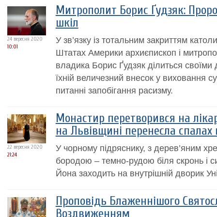
Митрополит Борис Ґудзяк: Прор
шкіл
У зв’язку із тотальним закриттям катол
24 вересня 2020
10:01
Штатах Америки архиєпископ і митроп
владика Борис Ґудзяк ділиться своїми 
їхній величезний внесок у виховання су
питанні запобігання расизму.
Монастир перетворився на лікар
на Львівщині перенесла спалах 
У чорному підряснику, з дерев’яним хре
22 вересня 2020
21:24
бородою – темно-рудою біля скронь і с
Йона заходить на внутрішній дворик Ун
Проповідь Блаженнішого Святос
Воздвиженням