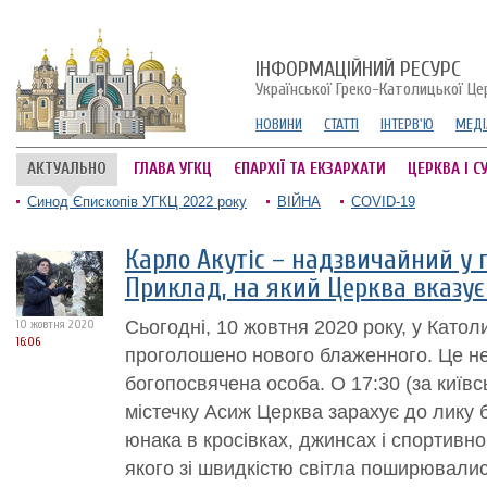
ІНФОРМАЦІЙНИЙ РЕСУРС
Української Греко-Католицької Це
НОВИНИ
СТАТТІ
ІНТЕРВ'Ю
МЕДІ
АКТУАЛЬНО
ГЛАВА УГКЦ
ЄПАРХІЇ ТА ЕКЗАРХАТИ
ЦЕРКВА І С
Синод Єпископів УГКЦ 2022 року
ВІЙНА
COVID-19
Карло Акутіс – надзвичайний у п
Приклад, на який Церква вказує
Сьогодні, 10 жовтня 2020 року, у Катол
10 жовтня 2020
16:06
проголошено нового блаженного. Це не
богопосвячена особа. О 17:30 (за київс
містечку Асиж Церква зарахує до лику 
юнака в кросівках, джинсах і спортивно
якого зі швидкістю світла поширювалис