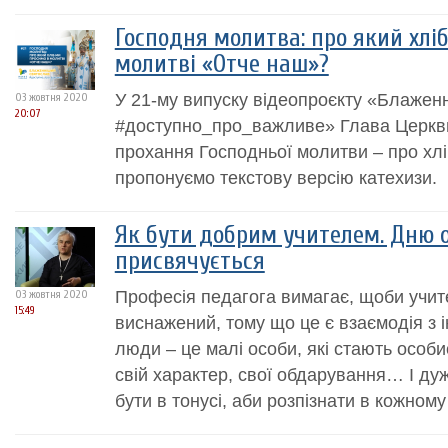
Господня молитва: про який хлі
молитві «Отче наш»?
У 21-му випуску відеопроєкту «Блажен
03 жовтня 2020
20:07
#доступно_про_важливе» Глава Церкви
прохання Господньої молитви – про хл
пропонуємо текстову версію катехизи.
Як бути добрим учителем. Дню 
присвячується
Професія педагога вимагає, щоби учите
03 жовтня 2020
15:49
виснажений, тому що це є взаємодія з 
люди – це малі особи, які стають особи
свій характер, свої обдарування… І д
бути в тонусі, аби розпізнати в кожному т