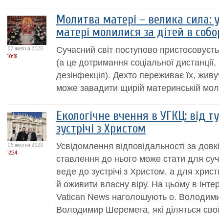
Молитва матері – велика сила: у
матері молилися за дітей в собо
Сучасний світ поступово пристосовуєть
07 жовтня 2020
10:38
(а це дотримання соціальної дистанції,
дезінфекція). Дехто переживає їх, живу
може завадити щирій материнській моли
Екологічне вчення в УГКЦ: від т
зустрічі з Христом
Усвідомлення відповідальності за довк
05 жовтня 2020
12:24
ставлення до нього може стати для су
веде до зустрічі з Христом, а для хрис
й оживити власну віру. На цьому в інте
Vatican News наголошують о. Володим
Володимир Шеремета, які діляться свої