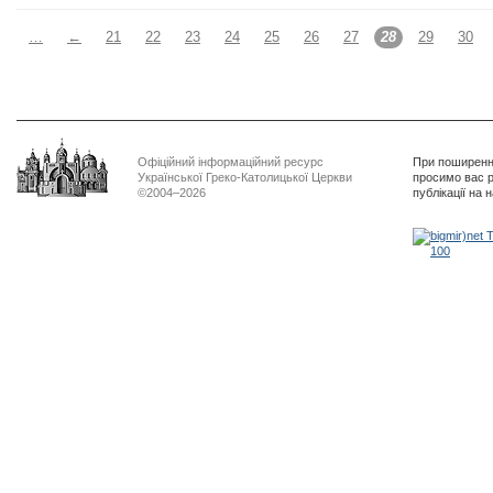
…
←
21
22
23
24
25
26
27
28
29
30
Офіційний інформаційний ресурс
При поширенні
Української Греко-Католицької Церкви
просимо вас р
©2004–2026
публікації на 