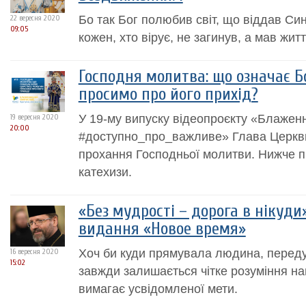
Бо так Бог полюбив світ, що віддав Си
22 вересня 2020
09:05
кожен, хто вірує, не загинув, а мав житт
Господня молитва: що означає Б
просимо про його прихід?
У 19-му випуску відеопроєкту «Блажен
19 вересня 2020
20:00
#доступно_про_важливе» Глава Церкви
прохання Господньої молитви. Нижче п
катехизи.
«Без мудрості – дорога в нікуди
видання «Новое время»
Хоч би куди прямувала людина, перед
16 вересня 2020
15:02
завжди залишається чітке розуміння на
вимагає усвідомленої мети.