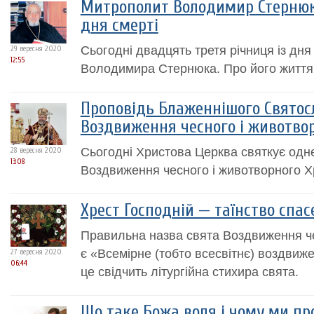
Митрополит Володимир Стернюк.
дня смерті
Сьогодні двадцять третя річниця із дн
29 вересня 2020
12:55
Володимира Стернюка. Про його життя і 
Проповідь Блаженнішого Святос
Воздвиження чесного і животво
Сьогодні Христова Церква святкує одне
28 вересня 2020
13:08
Воздвиження чесного і животворного Х
Хрест Господній — таїнство спа
Правильна назва свята Воздвиження ч
є «Всемірне (тобто всесвітнє) воздвиж
27 вересня 2020
06:44
це свідчить літургійна стихира свята.
Що таке Божа воля і чому ми пр