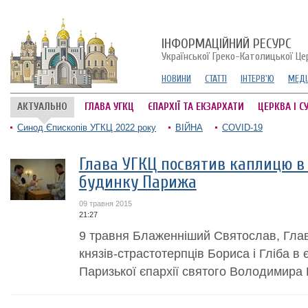
ІНФОРМАЦІЙНИЙ РЕСУРС
Української Греко-Католицької Це
НОВИНИ
СТАТТІ
ІНТЕРВ'Ю
МЕДІ
АКТУАЛЬНО
ГЛАВА УГКЦ
ЄПАРХІЇ ТА ЕКЗАРХАТИ
ЦЕРКВА І С
Синод Єпископів УГКЦ 2022 року
ВІЙНА
COVID-19
Глава УГКЦ посвятив каплицю в
будинку Парижа
09 травня 2015
21:27
9 травня Блаженніший Святослав, Гла
князів-страстотерпців Бориса і Гліба в
Паризької єпархії святого Володимира 