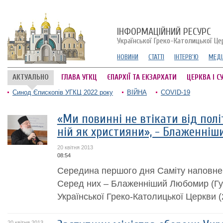
ІНФОРМАЦІЙНИЙ РЕСУРС
Української Греко-Католицької Це
НОВИНИ
СТАТТІ
ІНТЕРВ'Ю
МЕДІ
АКТУАЛЬНО
ГЛАВА УГКЦ
ЄПАРХІЇ ТА ЕКЗАРХАТИ
ЦЕРКВА І С
Синод Єпископів УГКЦ 2022 року
ВІЙНА
COVID-19
«Ми повинні не втікати від полі
ній як християни», - Блаженніш
20 квітня 2013
08:54
Середина першого дня Саміту наповне
Серед них – Блаженніший Любомир (Гу
Української Греко-Католицької Церкви (
20 квітня 2013