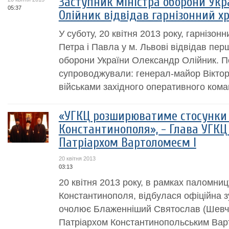
Заступник міністра оборони Укр
05:37
Олійник відвідав гарнізонний х
У суботу, 20 квітня 2013 року, гарнізон
Петра і Павла у м. Львові відвідав пер
оборони України Олександр Олійник. П
супроводжували: генерал-майор Вікто
військами західного оперативного кома
«УГКЦ розширюватиме стосунки 
Константинополя», - Глава УГКЦ п
Патріархом Вартоломеєм I
20 квітня 2013
03:13
20 квітня 2013 року, в рамках паломни
Константинополя, відбулася офіційна зу
очолює Блаженніший Святослав (Шевчук
Патріархом Константинопольським Варт